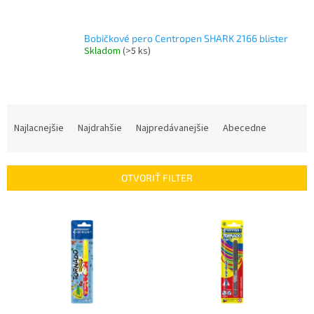
Bobičkové pero Centropen SHARK 2166 blister
Skladom
(>5 ks)
R
a
Najlacnejšie
Najdrahšie
Najpredávanejšie
Abecedne
d
e
n
OTVORIŤ FILTER
i
e
V
p
ý
r
p
o
i
d
s
u
p
k
r
t