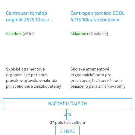
Centropen tornádo
Centropen tornádo COOL
originál 2675 10ks v
4775 10ks farebný mix
krabičke mix farieb
Skladom
(>5 ks)
Skladom
(>5 balenie)
Školské atramentové
Školské atramentové
ergonomické pero pre
ergonomické pero pre
pravákov aj ľavákov náhrada
pravákov aj ľavákov náhrada
plniaceho pera zmizíkovateľný
plniaceho pera zmizíkovateľný
atrament obsah atramentu
atrament obsah atramentu
vydrží cca 3000m stopa 0,3mm
vydrží cca 3000m stopa 0,3mm
NAČÍTAŤ 12 ĎALŠÍCH
S
1
2
t
O
r
24
položiek celkom
v
á
l
HORE
n