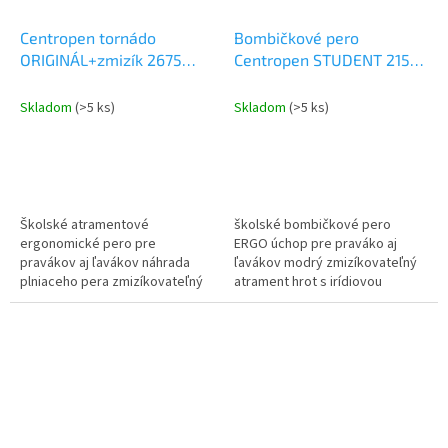
Centropen tornádo
Bombičkové pero
ORIGINÁL+zmizík 2675
Centropen STUDENT 2156
blister
blister mix farieb
Skladom
(>5 ks)
Skladom
(>5 ks)
Školské atramentové
školské bombičkové pero
ergonomické pero pre
ERGO úchop pre praváko aj
pravákov aj ľavákov náhrada
ľavákov modrý zmizíkovateľný
plniaceho pera zmizíkovateľný
atrament hrot s irídiovou
atrament obsah atramentu
guľôčkou tenká rovnomerná
vydrží cca 3000m stopa 0,3mm
stopa písma