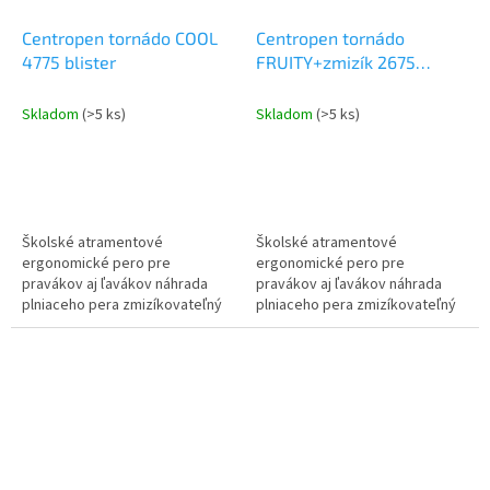
Centropen tornádo COOL
Centropen tornádo
4775 blister
FRUITY+zmizík 2675
blister
Skladom
(>5 ks)
Skladom
(>5 ks)
Školské atramentové
Školské atramentové
ergonomické pero pre
ergonomické pero pre
pravákov aj ľavákov náhrada
pravákov aj ľavákov náhrada
plniaceho pera zmizíkovateľný
plniaceho pera zmizíkovateľný
atrament obsah atramentu
atrament parfémované (banán,
vydrží cca 3000m stopa 0,3mm
jablo, malina, jahoda,
čučoriedka) obsah...