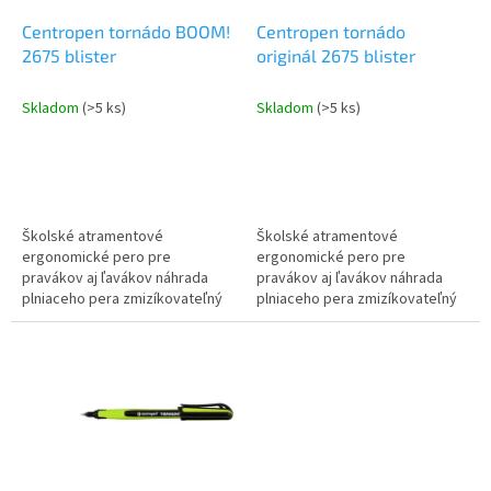
o
o
d
Centropen tornádo BOOM!
Centropen tornádo
v
u
2675 blister
originál 2675 blister
k
t
Skladom
(>5 ks)
Skladom
(>5 ks)
o
v
Školské atramentové
Školské atramentové
ergonomické pero pre
ergonomické pero pre
pravákov aj ľavákov náhrada
pravákov aj ľavákov náhrada
plniaceho pera zmizíkovateľný
plniaceho pera zmizíkovateľný
atrament obsah atramentu
atrament obsah atramentu
vydrží cca 3000m stopa 0,3mm
vydrží cca 3000m stopa 0,3mm