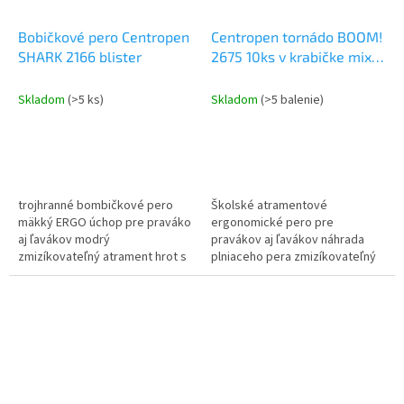
Bobičkové pero Centropen
Centropen tornádo BOOM!
SHARK 2166 blister
2675 10ks v krabičke mix
farieb
Skladom
(>5 ks)
Skladom
(>5 balenie)
trojhranné bombičkové pero
Školské atramentové
mäkký ERGO úchop pre praváko
ergonomické pero pre
aj ľavákov modrý
pravákov aj ľavákov náhrada
zmizíkovateľný atrament hrot s
plniaceho pera zmizíkovateľný
irídiovou guľôčkou tenká
atrament obsah atramentu
rovnomerná stopa písma
vydrží cca 3000m stopa 0,3mm