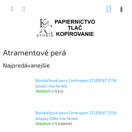
Prejsť
NÁKUP
na
obsah
KOŠÍK
Atramentové perá
Najpredávanejšie
Bombičkové pero Centropen STUDENT 2156
blister mix farieb
Skladom
(>5 ks)
Bombičkové pero Centropen STUDENT 2156
display 20ks mix farieb
Skladom
(>5 balenie)