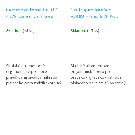
Centropen tornádo COOL
Centropen tornádo
4775 samostané pero
BOOM!+zmizík 2675
blister
Skladom
(>5 ks)
Skladom
(>5 ks)
Školské atramentové
Školské atramentové
ergonomické pero pre
ergonomické pero pre
pravákov aj ľavákov náhrada
pravákov aj ľavákov náhrada
plniaceho pera zmizíkovateľný
plniaceho pera zmizíkovateľný
atrament obsah atramentu
atrament obsah atramentu
vydrží cca 3000m stopa 0,3mm
vydrží cca 3000m stopa 0,3mm