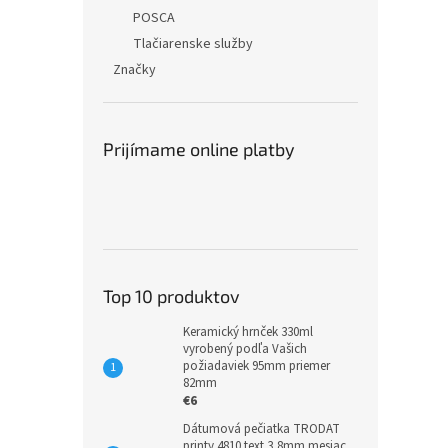
POSCA
Tlačiarenske služby
Značky
Prijímame online platby
Top 10 produktov
Keramický hrnček 330ml
vyrobený podľa Vašich
požiadaviek 95mm priemer
82mm
€6
Dátumová pečiatka TRODAT
printy 4810 text 3,8mm mesiac