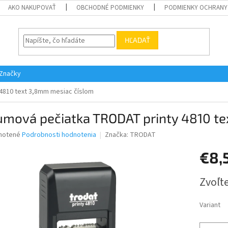
AKO NAKUPOVAŤ
OBCHODNÉ PODMIENKY
PODMIENKY OCHRANY
HĽADAŤ
Značky
4810 text 3,8mm mesiac číslom
umová pečiatka TRODAT printy 4810 t
né
notené
Podrobnosti hodnotenia
Značka:
TRODAT
nie
€8,
u
Jednotk
Zvoľte
cena:
iek.
Variant