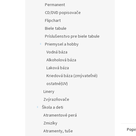
Permanent
CD/DVD popisovače
Flipchart
Biele tabule
Príslušenstvo pre biele tabule
Priemysel a hobby
Vodná báza
Alkoholová báza
Laková báza
Kriedová báza (zmývateľné)
ostatné(UV)
Linery
Zvýrazňovače
Škola a deti
Atramentové perá
Zmizíky
Popi
Atramenty, tuše