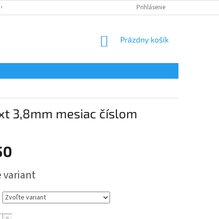
 OSOBNÝCH ÚDAJOV
Prihlásenie
NÁKUPNÝ
Prázdny košík
KOŠÍK
ext 3,8mm mesiac číslom
50
ová
 variant