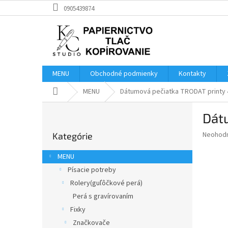
Prejsť
0905439874
na
obsah
MENU
Obchodné podmienky
Kontakty
Domov
MENU
Dátumová pečiatka TRODAT printy 
B
Dát
o
Preskočiť
č
Priemer
Neohod
Kategórie
kategórie
n
hodnote
ý
produkt
MENU
p
je
Písacie potreby
0,0
a
z
Rolery(guľôčkové perá)
n
5
e
Perá s gravírovaním
hviezdič
l
Fixky
Značkovače