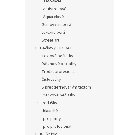
Tetovacie
Antistresové
Aquarelové
Gumovacie perá
Luxuxné perá
Street art
Pečiatky TRODAT
Textové pečiatky
Dátumové pečiatky
Trodat profesionál
Číslovačky
S preddefinovaným textom
Vreckové pečiatky
Podušky
klasické
pre printy
pre profesional
KC Štúdio