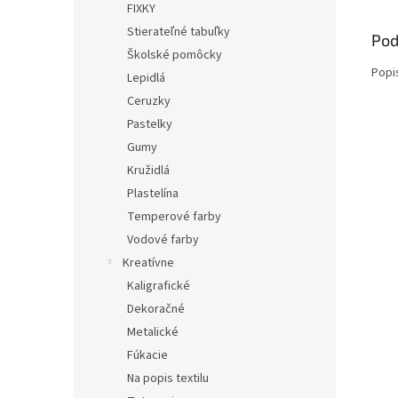
FIXKY
Stierateľné tabuľky
Pod
Školské pomôcky
Popi
Lepidlá
Ceruzky
Pastelky
Gumy
Kružidlá
Plastelína
Temperové farby
Vodové farby
Kreatívne
Kaligrafické
Dekoračné
Metalické
Fúkacie
Na popis textilu