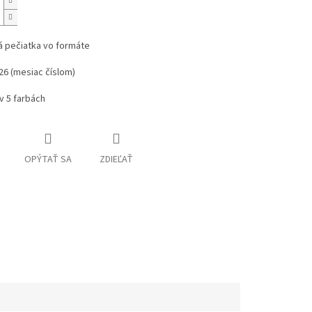
 pečiatka vo formáte
026 (mesiac číslom)
v 5 farbách
OPÝTAŤ SA
ZDIEĽAŤ