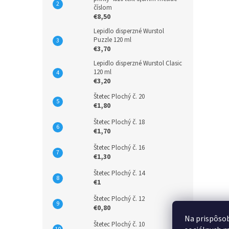
číslom
€8,50
Lepidlo disperzné Wurstol
Puzzle 120 ml
€3,70
Lepidlo disperzné Wurstol Clasic
120 ml
€3,20
Štetec Plochý č. 20
€1,80
Štetec Plochý č. 18
€1,70
Štetec Plochý č. 16
€1,30
Štetec Plochý č. 14
€1
Štetec Plochý č. 12
€0,80
Na prispôsob
Štetec Plochý č. 10