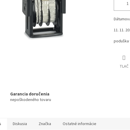
Dátumová
11. 11. 2
poduška 
TLAČ
Garancia doručenia
nepoškodeného tovaru
s
Diskusia
Značka
Ostatné informácie