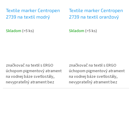
Textile marker Centropen
Textile marker Centropen
2739 na textil modrý
2739 na textil oranžový
Skladom
(>5 ks)
Skladom
(>5 ks)
značkovač na textil s ERGO
značkovač na textil s ERGO
úchopom pigmentový atrament
úchopom pigmentový atrament
na vodnej báze svetlostály,
na vodnej báze svetlostály,
nevyprateľný atrament bez
nevyprateľný atrament bez
nutnosti žehlenia prať do 60°C
nutnosti žehlenia prať do 60°C
skladovať vo vodorovnej
skladovať vo vodorovnej
polohe...
polohe...