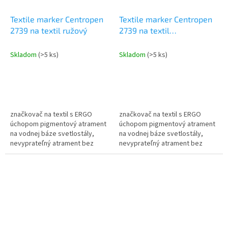
Textile marker Centropen
Textile marker Centropen
2739 na textil ružový
2739 na textil
svetlozelený
Skladom
(>5 ks)
Skladom
(>5 ks)
značkovač na textil s ERGO
značkovač na textil s ERGO
úchopom pigmentový atrament
úchopom pigmentový atrament
na vodnej báze svetlostály,
na vodnej báze svetlostály,
nevyprateľný atrament bez
nevyprateľný atrament bez
nutnosti žehlenia prať do 60°C
nutnosti žehlenia prať do 60°C
skladovať vo vodorovnej
skladovať vo vodorovnej
polohe...
polohe...