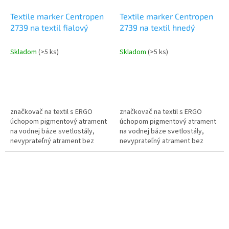
Textile marker Centropen
Textile marker Centropen
2739 na textil fialový
2739 na textil hnedý
Skladom
(>5 ks)
Skladom
(>5 ks)
značkovač na textil s ERGO
značkovač na textil s ERGO
úchopom pigmentový atrament
úchopom pigmentový atrament
na vodnej báze svetlostály,
na vodnej báze svetlostály,
nevyprateľný atrament bez
nevyprateľný atrament bez
nutnosti žehlenia prať do 60°C
nutnosti žehlenia prať do 60°C
skladovať vo vodorovnej
skladovať vo vodorovnej
polohe...
polohe...