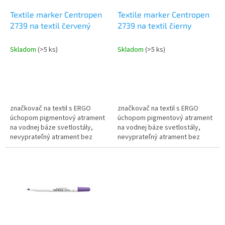
o
o
d
Textile marker Centropen
Textile marker Centropen
v
u
2739 na textil červený
2739 na textil čierny
k
t
Skladom
(>5 ks)
Skladom
(>5 ks)
o
v
značkovač na textil s ERGO
značkovač na textil s ERGO
úchopom pigmentový atrament
úchopom pigmentový atrament
na vodnej báze svetlostály,
na vodnej báze svetlostály,
nevyprateľný atrament bez
nevyprateľný atrament bez
nutnosti žehlenia prať do 60°C
nutnosti žehlenia prať do 60°C
skladovať vo vodorovnej
skladovať vo vodorovnej
polohe...
polohe...