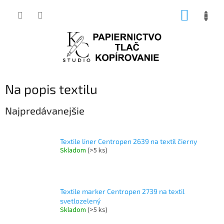
Prejsť
NÁKUP
na
obsah
KOŠÍK
Na popis textilu
Najpredávanejšie
Textile liner Centropen 2639 na textil čierny
Skladom
(>5 ks)
Textile marker Centropen 2739 na textil
svetlozelený
Skladom
(>5 ks)