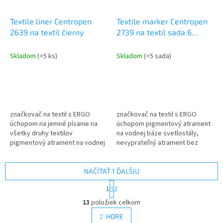
Textile liner Centropen
Textile marker Centropen
2639 na textil čierny
2739 na textil sada 6
farieb
Skladom
(>5 ks)
Skladom
(>5 sada)
značkovač na textil s ERGO
značkovač na textil s ERGO
úchopom na jemné písanie na
úchopom pigmentový atrament
všetky druhy textilov
na vodnej báze svetlostály,
pigmentový atrament na vodnej
nevyprateľný atrament bez
báze svetlostály, nevyprateľný
nutnosti žehlenia prať do 60°C
atrament bez nutnosti
skladovať vo vodorovnej
žehlenia...
polohe...
NAČÍTAŤ 1 ĎALŠIU
S
1
2
t
O
r
13
položiek celkom
v
á
l
HORE
n