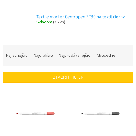
Textile marker Centropen 2739 na textil čierny
Skladom
(>5 ks)
R
a
Najlacnejšie
Najdrahšie
Najpredávanejšie
Abecedne
d
e
n
OTVORIŤ FILTER
i
e
V
p
ý
r
p
o
i
d
s
u
p
k
r
t