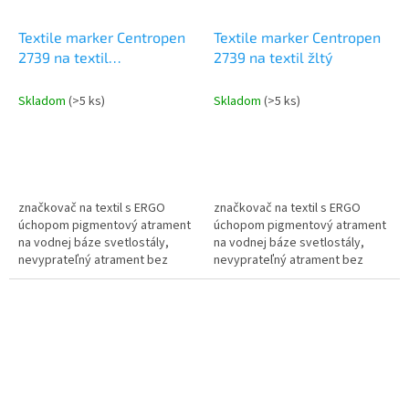
Textile marker Centropen
Textile marker Centropen
2739 na textil
2739 na textil žltý
tmavozelený
Skladom
(>5 ks)
Skladom
(>5 ks)
značkovač na textil s ERGO
značkovač na textil s ERGO
úchopom pigmentový atrament
úchopom pigmentový atrament
na vodnej báze svetlostály,
na vodnej báze svetlostály,
nevyprateľný atrament bez
nevyprateľný atrament bez
nutnosti žehlenia prať do 60°C
nutnosti žehlenia prať do 60°C
skladovať vo vodorovnej
skladovať vo vodorovnej
polohe...
polohe...