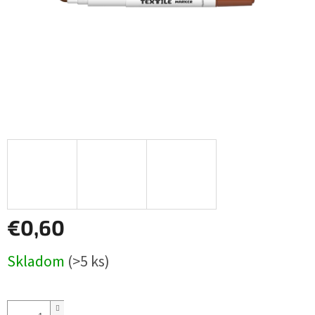
€0,60
Jednotková
Skladom
(>5 ks)
cena: