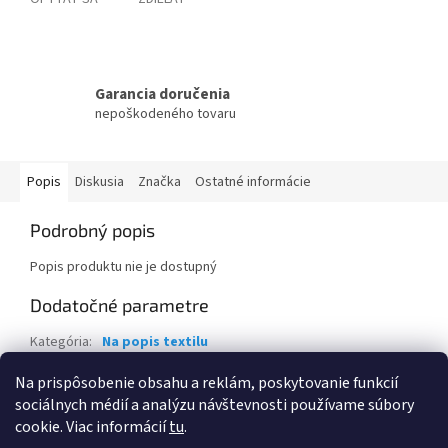
Garancia doručenia
nepoškodeného tovaru
Popis
Diskusia
Značka
Ostatné informácie
Podrobný popis
Popis produktu nie je dostupný
Dodatočné parametre
Kategória
:
Na popis textilu
Záruka
:
2 roky
Na prispôsobenie obsahu a reklám, poskytovanie funkcií
sociálnych médií a analýzu návštevnosti používame súbory
Z
cookie. Viac informácií
tu
.
á