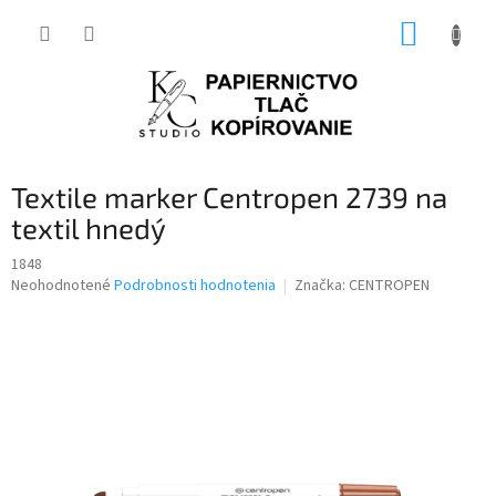
Prejsť
NÁKUP
na
obsah
KOŠÍK
Textile marker Centropen 2739 na
textil hnedý
1848
Priemerné
Neohodnotené
Podrobnosti hodnotenia
Značka:
CENTROPEN
hodnotenie
produktu
je
0,0
z
5
hviezdičiek.