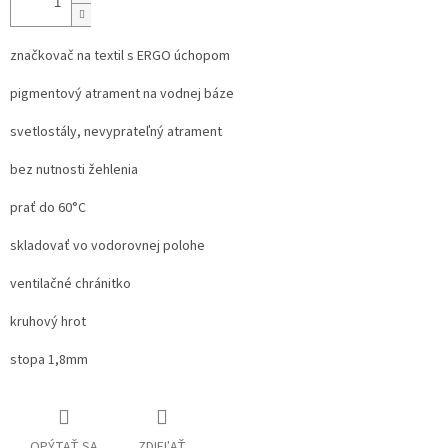
značkovač na textil s ERGO úchopom
pigmentový atrament na vodnej báze
svetlostály, nevyprateľný atrament
bez nutnosti žehlenia
prať do 60°C
skladovať vo vodorovnej polohe
ventilačné chránitko
kruhový hrot
stopa 1,8mm
OPÝTAŤ SA
ZDIEĽAŤ