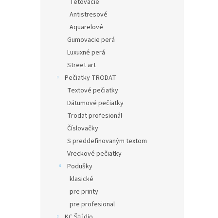
Tetovacie
Antistresové
Aquarelové
Gumovacie perá
Luxuxné perá
Street art
Pečiatky TRODAT
Textové pečiatky
Dátumové pečiatky
Trodat profesionál
Číslovačky
S preddefinovaným textom
Vreckové pečiatky
Podušky
klasické
pre printy
pre profesional
KC Štúdio