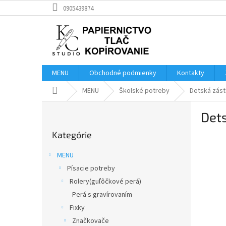
Prejsť
0905439874
na
obsah
MENU
Obchodné podmienky
Kontakty
Domov
MENU
Školské potreby
Detská zást
B
Dets
o
Preskočiť
č
Kategórie
kategórie
n
ý
MENU
p
Písacie potreby
a
Rolery(guľôčkové perá)
n
e
Perá s gravírovaním
l
Fixky
Značkovače