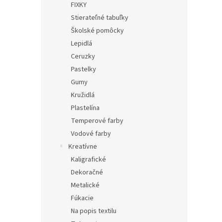
FIXKY
Stierateľné tabuľky
Školské pomôcky
Lepidlá
Ceruzky
Pastelky
Gumy
Kružidlá
Plastelína
Temperové farby
Vodové farby
Kreatívne
Kaligrafické
Dekoračné
Metalické
Fúkacie
Na popis textilu