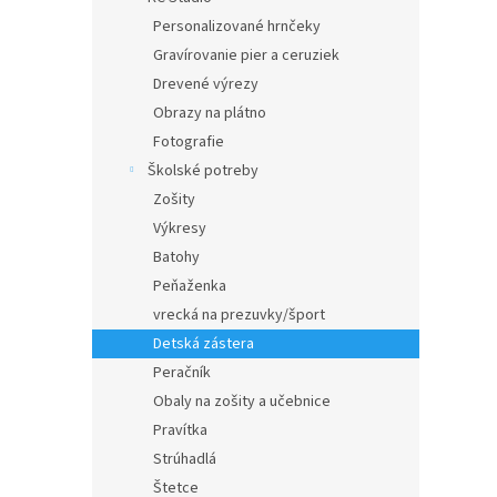
Personalizované hrnčeky
Gravírovanie pier a ceruziek
Drevené výrezy
Obrazy na plátno
Fotografie
Školské potreby
Zošity
Výkresy
Batohy
Peňaženka
vrecká na prezuvky/šport
Detská zástera
Peračník
Obaly na zošity a učebnice
Pravítka
Strúhadlá
Štetce