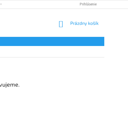
 OSOBNÝCH ÚDAJOV
Prihlásenie
NÁKUPNÝ
Prázdny košík
KOŠÍK
avujeme.