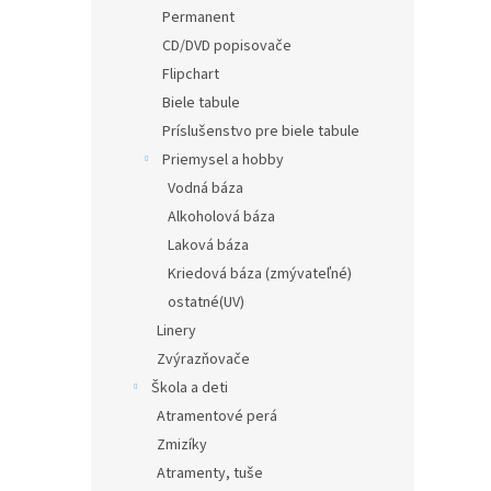
Permanent
CD/DVD popisovače
Flipchart
Biele tabule
Príslušenstvo pre biele tabule
Priemysel a hobby
Vodná báza
Alkoholová báza
Laková báza
Kriedová báza (zmývateľné)
ostatné(UV)
Linery
Zvýrazňovače
Škola a deti
Atramentové perá
Zmizíky
Atramenty, tuše