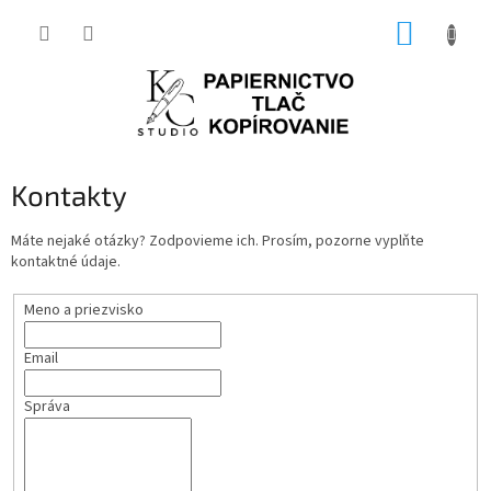
Prejsť
NÁKUP
na
obsah
KOŠÍK
Kontakty
Máte nejaké otázky? Zodpovieme ich. Prosím, pozorne vyplňte
kontaktné údaje.
Meno a priezvisko
Email
Správa