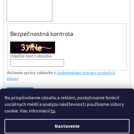
Bezpečnostná kontrola
Odpíšte text z obrázka
Vložením správy súhlasíte s
podmienkami ochrany osobných
údajov
ODOSLAŤ
Na prispôsobenie obsahu a reklám, poskytovanie funkcií
sociálnych médií a analýzu návštevnosti používame súbory
Z
cookie. Viac informácií
tu
.
á
Vytvoril Shoptet
p
Nastavenie
ä