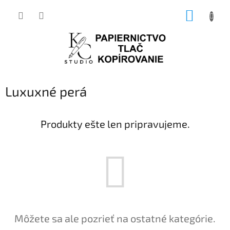
Prejsť
NÁKUP
na
obsah
KOŠÍK
Luxuxné perá
Produkty ešte len pripravujeme.
Môžete sa ale pozrieť na ostatné kategórie.