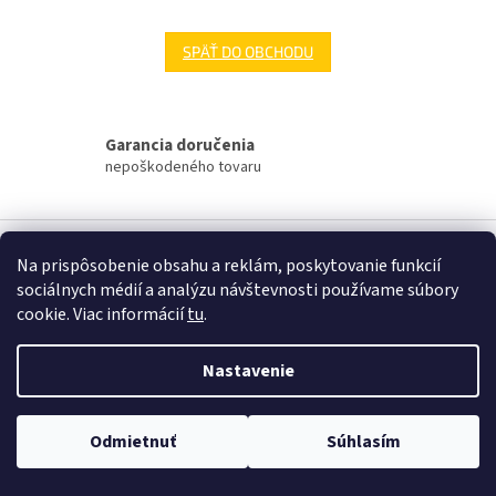
SPÄŤ DO OBCHODU
Garancia doručenia
nepoškodeného tovaru
Z
á
Na prispôsobenie obsahu a reklám, poskytovanie funkcií
Vytvoril Shoptet
p
sociálnych médií a analýzu návštevnosti používame súbory
ä
cookie. Viac informácií
tu
.
t
Copyright 2026
Eva Krajčoviechová - KC Štúdio
. Všetky práva
i
vyhradené.
Upraviť nastavenie cookies
Nastavenie
e
Odmietnuť
Súhlasím