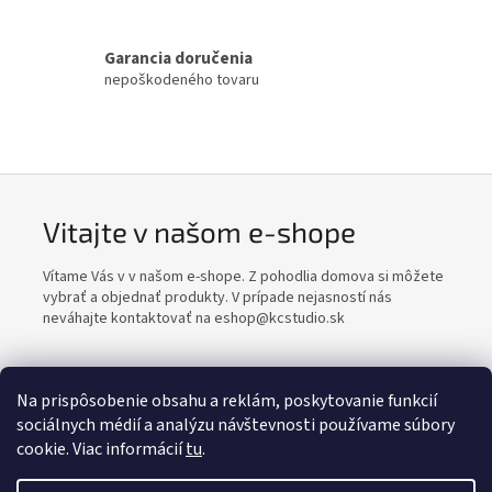
Garancia doručenia
nepoškodeného tovaru
Vitajte v našom e-shope
Vítame Vás v v našom e-shope. Z pohodlia domova si môžete
vybrať a objednať produkty. V prípade nejasností nás
neváhajte kontaktovať na eshop@kcstudio.sk
Na prispôsobenie obsahu a reklám, poskytovanie funkcií
sociálnych médií a analýzu návštevnosti používame súbory
Z
cookie. Viac informácií
tu
.
á
Vytvoril Shoptet