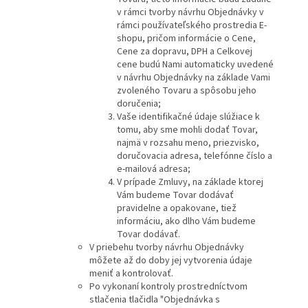
v rámci tvorby návrhu Objednávky v
rámci používateľského prostredia E-
shopu, pričom informácie o Cene,
Cene za dopravu, DPH a Celkovej
cene budú Nami automaticky uvedené
v návrhu Objednávky na základe Vami
zvoleného Tovaru a spôsobu jeho
doručenia;
Vaše identifikačné údaje slúžiace k
tomu, aby sme mohli dodať Tovar,
najmä v rozsahu meno, priezvisko,
doručovacia adresa, telefónne číslo a
e-mailová adresa;
V prípade Zmluvy, na základe ktorej
Vám budeme Tovar dodávať
pravidelne a opakovane, tiež
informáciu, ako dlho Vám budeme
Tovar dodávať.
V priebehu tvorby návrhu Objednávky
môžete až do doby jej vytvorenia údaje
meniť a kontrolovať.
Po vykonaní kontroly prostredníctvom
stlačenia tlačidla "Objednávka s