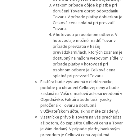
V takom prípade dôjde k platbe pri
doručení Tovaru oproti odovzdaniu
Tovaru. V prípade platby dobierkou je
Celková cena splatná pri prevzatí
Tovaru.
V hotovosti pri osobnom odbere. V
hotovosti je možné hradiť Tovar v
prípade prevzatia v Našej
prevádzkarni/iach, ktorých zoznam je
dostupný na našom webovom sídle. V
prípade platby v hotovosti pri
osobnom odbere je Celková cena
splatná pri prevzatí Tovaru.
Faktúra bude vystavená v elektronickej
podobe po uhradení Celkovej ceny a bude
zaslaná na Vašu e-mailovú adresu uvedenú v
Objednávke. Faktúra bude tiež fyzicky
priložená k Tovaru a dostupná
v Užívateľskom účte, ak ho máte zriadený.
Vlastnícke právo k Tovaru na Vás prechádza
až potom, čo zaplatíte Celkovú cenu a Tovar
je Vám dodaný. V prípade platby bankovým
prevodom je Celková cena zaplatená