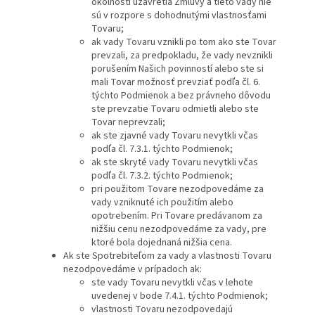
okolností uzavretia Zmluvy a tieto vady nie
sú v rozpore s dohodnutými vlastnosťami
Tovaru;
ak vady Tovaru vznikli po tom ako ste Tovar
prevzali, za predpokladu, že vady nevznikli
porušením Našich povinností alebo ste si
mali Tovar možnosť prevziať podľa čl. 6.
týchto Podmienok a bez právneho dôvodu
ste prevzatie Tovaru odmietli alebo ste
Tovar neprevzali;
ak ste zjavné vady Tovaru nevytkli včas
podľa čl. 7.3.1. týchto Podmienok;
ak ste skryté vady Tovaru nevytkli včas
podľa čl. 7.3.2. týchto Podmienok;
pri použitom Tovare nezodpovedáme za
vady vzniknuté ich použitím alebo
opotrebením. Pri Tovare predávanom za
nižšiu cenu nezodpovedáme za vady, pre
ktoré bola dojednaná nižšia cena.
Ak ste Spotrebiteľom za vady a vlastnosti Tovaru
nezodpovedáme v prípadoch ak:
ste vady Tovaru nevytkli včas v lehote
uvedenej v bode 7.4.1. týchto Podmienok;
vlastnosti Tovaru nezodpovedajú