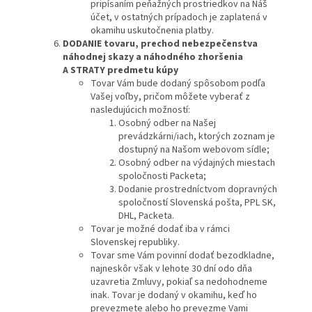
pripísaním peňažných prostriedkov na Náš
účet, v ostatných prípadoch je zaplatená v
okamihu uskutočnenia platby.
DODANIE tovaru
, prechod nebezpečenstva
náhodnej skazy a náhodného zhoršenia
A STRATY predmetu kúpy
Tovar Vám bude dodaný spôsobom podľa
Vašej voľby, pričom môžete vyberať z
nasledujúcich možností:
Osobný odber na Našej
prevádzkárni/iach, ktorých zoznam je
dostupný na Našom webovom sídle;
Osobný odber na výdajných miestach
spoločnosti Packeta;
Dodanie prostredníctvom dopravných
spoločností Slovenská pošta, PPL SK,
DHL, Packeta.
Tovar je možné dodať iba v rámci
Slovenskej republiky.
Tovar sme Vám povinní dodať bezodkladne,
najneskôr však v lehote 30 dní odo dňa
uzavretia Zmluvy, pokiaľ sa nedohodneme
inak. Tovar je dodaný v okamihu, keď ho
prevezmete alebo ho prevezme Vami