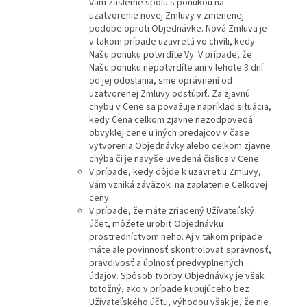
Vám zašleme spolu s ponukou na
uzatvorenie novej Zmluvy v zmenenej
podobe oproti Objednávke. Nová Zmluva je
v takom prípade uzavretá vo chvíli, kedy
Našu ponuku potvrdíte Vy. V prípade, že
Našu ponuku nepotvrdíte ani v lehote 3 dní
od jej odoslania, sme oprávnení od
uzatvorenej Zmluvy odstúpiť. Za zjavnú
chybu v Cene sa považuje napríklad situácia,
kedy Cena celkom zjavne nezodpovedá
obvyklej cene u iných predajcov v čase
vytvorenia Objednávky alebo celkom zjavne
chýba či je navyše uvedená číslica v Cene.
V prípade, kedy dôjde k uzavretiu Zmluvy,
Vám vzniká záväzok na zaplatenie Celkovej
ceny.
V prípade, že máte zriadený Užívateľský
účet, môžete urobiť Objednávku
prostredníctvom neho. Aj v takom prípade
máte ale povinnosť skontrolovať správnosť,
pravdivosť a úplnosť predvyplnených
údajov. Spôsob tvorby Objednávky je však
totožný, ako v prípade kupujúceho bez
Užívateľského účtu, výhodou však je, že nie