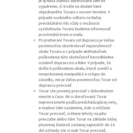
je aj Naša žiadosť adresovaná Vám na
vyjadrenie, či trváte na dodaní Vami
objednaného Tovaru v novom termíne. V
prípade osobného odberu na Našej
prevádzkárni Vás vždy o možnosti
vyzdvihnutia Tovaru budeme informovať
prostredníctvom e-mailu.
Pri preberaní Tovaru od dopravcu je Vašou
povinnosťou skontrolovať neporušenosť
obalu Tovaru a v prípade akéhokoľvek
poškodenia túto skutočnosť bezodkladne
oznámiť dopravcovi a Nám. V prípade, že
došlo k poškodeniu obalu, ktoré svedčí o
neoprávnenej manipulácii a vstupu do
zásielky, nie je Vašou povinnosťou Tovar od
dopravcu prevziať.
Tovar ste povinný prevziať v dohodnutom
mieste a čase. Ak si doručovaný Tovar
neprevezmete podľa predchádzajúcej vety,
e-mailom Vám oznámime, kde si môžete
Tovar prevziať, vrátane lehoty na jeho
prevzatie alebo Vám Tovar na základe Vašej
písomnej žiadosti zaslanej najneskôr do 14
dní od kedy ste si mali Tovar prevziať,