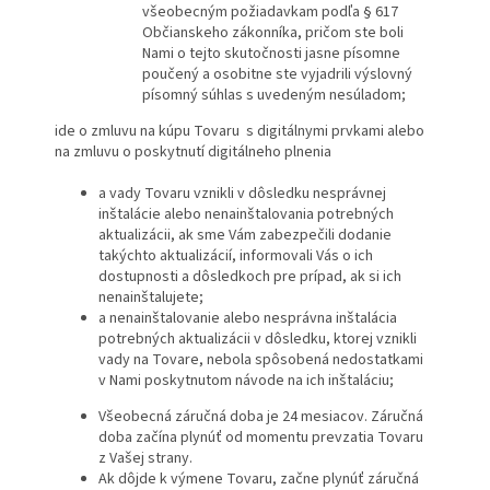
všeobecným požiadavkam podľa § 617
Občianskeho zákonníka, pričom ste boli
Nami o tejto skutočnosti jasne písomne
poučený a osobitne ste vyjadrili výslovný
písomný súhlas s uvedeným nesúladom;
ide o zmluvu na kúpu Tovaru s digitálnymi prvkami alebo
na zmluvu o poskytnutí digitálneho plnenia
a vady Tovaru vznikli v dôsledku nesprávnej
inštalácie alebo nenainštalovania potrebných
aktualizácii, ak sme Vám zabezpečili dodanie
takýchto aktualizácií, informovali Vás o ich
dostupnosti a dôsledkoch pre prípad, ak si ich
nenainštalujete;
a nenainštalovanie alebo nesprávna inštalácia
potrebných aktualizácii v dôsledku, ktorej vznikli
vady na Tovare, nebola spôsobená nedostatkami
v Nami poskytnutom návode na ich inštaláciu;
Všeobecná záručná doba je 24 mesiacov. Záručná
doba začína plynúť od momentu prevzatia Tovaru
z Vašej strany.
Ak dôjde k výmene Tovaru, začne plynúť záručná