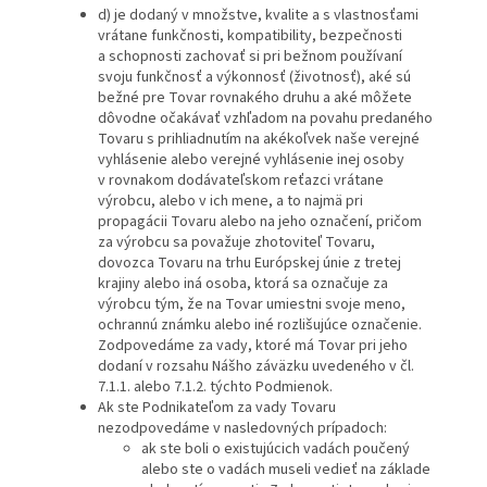
d) je dodaný v množstve, kvalite a s vlastnosťami
vrátane funkčnosti, kompatibility, bezpečnosti
a schopnosti zachovať si pri bežnom používaní
svoju funkčnosť a výkonnosť (životnosť), aké sú
bežné pre Tovar rovnakého druhu a aké môžete
dôvodne očakávať vzhľadom na povahu predaného
Tovaru s prihliadnutím na akékoľvek naše verejné
vyhlásenie alebo verejné vyhlásenie inej osoby
v rovnakom dodávateľskom reťazci vrátane
výrobcu, alebo v ich mene, a to najmä pri
propagácii Tovaru alebo na jeho označení, pričom
za výrobcu sa považuje zhotoviteľ Tovaru,
dovozca Tovaru na trhu Európskej únie z tretej
krajiny alebo iná osoba, ktorá sa označuje za
výrobcu tým, že na Tovar umiestni svoje meno,
ochrannú známku alebo iné rozlišujúce označenie.
Zodpovedáme za vady, ktoré má Tovar pri jeho
dodaní v rozsahu Nášho záväzku uvedeného v čl.
7.1.1. alebo 7.1.2. týchto Podmienok.
Ak ste Podnikateľom za vady Tovaru
nezodpovedáme v nasledovných prípadoch:
ak ste boli o existujúcich vadách poučený
alebo ste o vadách museli vedieť na základe