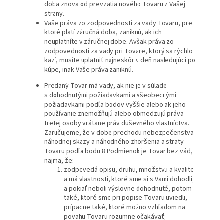
doba znova od prevzatia nového Tovaru z Vašej
strany.
Vaše práva zo zodpovednosti za vady Tovaru, pre
ktoré platí záručná doba, zaniknú, ak ich
neuplatníte v záručnej dobe. Avšak práva zo
zodpovednosti za vady pri Tovare, ktorý sa rýchlo
kazí, musíte uplatniť najneskôr v deň nasledujúci po
kúpe, inak Vaše práva zaniknú.
Predaný Tovar má vady, ak nie je v súlade
s dohodnutými požiadavkami a všeobecnými
požiadavkami podľa bodov vyššie alebo ak jeho
používanie znemožňujú alebo obmedzujú práva
tretej osoby vrátane práv duševného vlastníctva.
Zaručujeme, že v dobe prechodu nebezpečenstva
náhodnej skazy a náhodného zhoršenia a straty
Tovaru podľa bodu 8 Podmienok je Tovar bez vád,
najmä, že:
zodpovedá opisu, druhu, množstvu a kvalite
a má vlastnosti, ktoré sme si s Vami dohodli,
a pokiaľ neboli výslovne dohodnuté, potom
také, ktoré sme pri popise Tovaru uviedli,
prípadne také, ktoré možno vzhľadom na
povahu Tovaru rozumne očakávať;