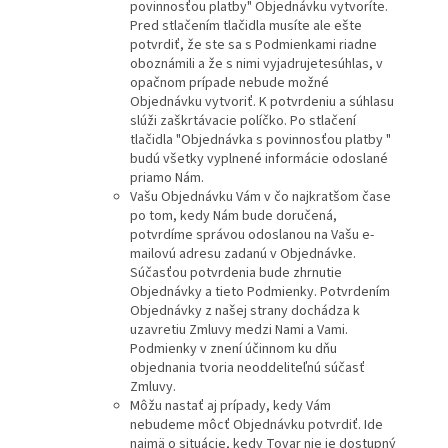
povinnosťou platby" Objednávku vytvoríte.
Pred stlačením tlačidla musíte ale ešte
potvrdiť, že ste sa s Podmienkami riadne
oboznámili a že s nimi vyjadrujetesúhlas, v
opačnom prípade nebude možné
Objednávku vytvoriť. K potvrdeniu a súhlasu
slúži zaškrtávacie políčko. Po stlačení
tlačidla "Objednávka s povinnosťou platby "
budú všetky vyplnené informácie odoslané
priamo Nám.
Vašu Objednávku Vám v čo najkratšom čase
po tom, kedy Nám bude doručená,
potvrdíme správou odoslanou na Vašu e-
mailovú adresu zadanú v Objednávke.
Súčasťou potvrdenia bude zhrnutie
Objednávky a tieto Podmienky. Potvrdením
Objednávky z našej strany dochádza k
uzavretiu Zmluvy medzi Nami a Vami.
Podmienky v znení účinnom ku dňu
objednania tvoria neoddeliteľnú súčasť
Zmluvy.
Môžu nastať aj prípady, kedy Vám
nebudeme môcť Objednávku potvrdiť. Ide
najmä o situácie, kedy Tovar nie je dostupný