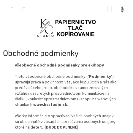
Prejsť
NÁKUP
na
obsah
KOŠÍK
Obchodné podmienky
všeobecné obchodné podmienky pre e-shopy
Tieto všeobecné obchodné podmienky ("
Podmienky
")
upravujú práva a povinnosti Vás, ako kupujúcich a Nás ako
predávajúceho, resp. obchodníka v rámci zmluvných
vzťahov uzavretých prostredníctvom komunikácie na
diaľku, konkrétneprostredníctvom E-shopu na webových
stránkach
www.kcstudio.sk
.
Všetky informácie o spracúvaní Vašich osobných údajov
sú obsiahnuté v zásadách spracúvania osobných údajov,
ktoré nájdete tu
[BUDE DOPLNENÉ]
.