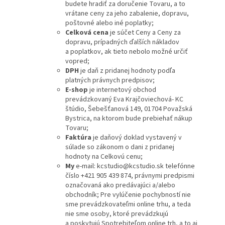
budete hradiť za doručenie Tovaru, a to
vrátane ceny za jeho zabalenie, dopravu,
poštovné alebo iné poplatky;
Celková cena
je súčet Ceny a Ceny za
dopravu, prípadných ďalších nákladov
a poplatkov, ak tieto nebolo možné určiť
vopred;
DPH
je daň z pridanej hodnoty podľa
platných právnych predpisov;
E-shop
je internetový obchod
prevádzkovaný Eva Krajčoviechová- KC
štúdio, Šebešťanová 149, 01704 Považská
Bystrica, na ktorom bude prebiehať nákup
Tovaru;
Faktúra
je daňový doklad vystavený v
súlade so zákonom o dani z pridanej
hodnoty na Celkovú cenu;
My
e-mail: kcstudio@kcstudio.sk telefónne
číslo +421 905 439 874, právnymi predpismi
označovaná ako predávajúci a/alebo
obchodník; Pre vylúčenie pochybností nie
sme prevádzkovateľmi online trhu, a teda
nie sme osoby, ktoré prevádzkujú
a poskytujú Spotrebiteľom online trh, a to aj