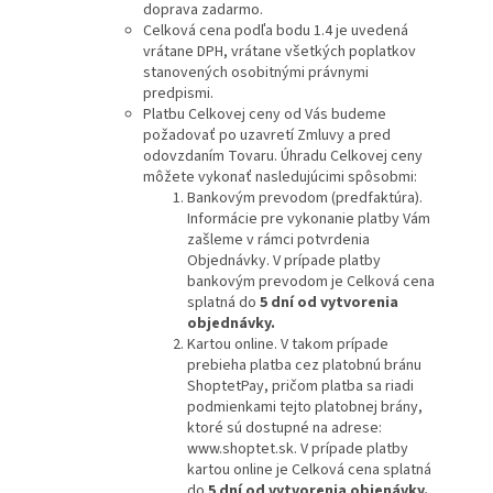
doprava zadarmo.
Celková cena podľa bodu 1.4 je uvedená
vrátane DPH, vrátane všetkých poplatkov
stanovených osobitnými právnymi
predpismi.
Platbu Celkovej ceny od Vás budeme
požadovať po uzavretí Zmluvy a pred
odovzdaním Tovaru. Úhradu Celkovej ceny
môžete vykonať nasledujúcimi spôsobmi:
Bankovým prevodom (predfaktúra).
Informácie pre vykonanie platby Vám
zašleme v rámci potvrdenia
Objednávky. V prípade platby
bankovým prevodom je Celková cena
splatná do
5 dní od vytvorenia
objednávky.
Kartou online. V takom prípade
prebieha platba cez platobnú bránu
ShoptetPay, pričom platba sa riadi
podmienkami tejto platobnej brány,
ktoré sú dostupné na adrese:
www.shoptet.sk. V prípade platby
kartou online je Celková cena splatná
do
5 dní od vytvorenia objenávky.