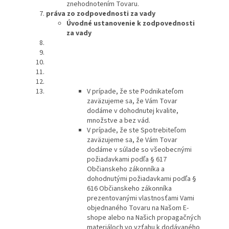
znehodnotením Tovaru.
práva zo zodpovednosti za vady
Úvodné ustanovenie k zodpovednosti
za vady
V prípade, že ste Podnikateľom
zaväzujeme sa, že Vám Tovar
dodáme v dohodnutej kvalite,
množstve a bez vád.
V prípade, že ste Spotrebiteľom
zaväzujeme sa, že Vám Tovar
dodáme v súlade so všeobecnými
požiadavkami podľa § 617
Občianskeho zákonníka a
dohodnutými požiadavkami podľa §
616 Občianskeho zákonníka
prezentovanými vlastnosťami Vami
objednaného Tovaru na Našom E-
shope alebo na Našich propagačných
materiáloch vo vzťahu k dodávaného