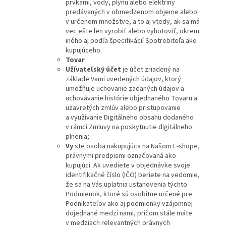
prvkami, vody, plynu alebo elektriny
predávaných v obmedzenom objeme alebo
v určenom množstve, a to aj vtedy, ak sa má
vec ešte len vyrobiť alebo vyhotoviť, okrem
iného aj podľa špecifikácií Spotrebiteľa ako
kupujúceho.
Tovar
Užívateľský účet
je účet zriadený na
základe Vami uvedených údajov, ktorý
umožňuje uchovanie zadaných údajov a
uchovávanie histórie objednaného Tovaru a
uzavretých zmlúv alebo pristupovanie
a využívanie Digitálneho obsahu dodaného
v rámci Zmluvy na poskytnutie digitálneho
plnenia;
Vy
ste osoba nakupujúca na Našom E-shope,
právnymi predpismi označovaná ako
kupujúci. Ak uvediete v objednávke svoje
identifikačné číslo (IČO) beriete na vedomie,
že sa na Vás uplatnia ustanovenia týchto
Podmienok, ktoré sú osobitne určené pre
Podnikateľov ako aj podmienky vzájomnej
dojednané medzi nami, pričom stále máte
v medziach relevantných právnych