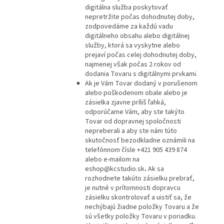
digitálna služba poskytovať
nepretržite počas dohodnutej doby,
zodpovedáme za každú vadu
digitálneho obsahu alebo digitálnej
služby, ktorá sa vyskytne alebo
prejaví počas celej dohodnutej doby,
najmenej však počas 2 rokov od
dodania Tovaru s digitálnymi prvkami.
Ak je Vám Tovar dodaný v porušenom
alebo poškodenom obale alebo je
zásielka zjavne príliš ľahká,
odporúčame Vám, aby ste takýto
Tovar od dopravnej spoločnosti
nepreberali a aby ste nám túto
skutočnosť bezodkladne oznámili na
telefónnom čísle +421 905 439 874
alebo e-mailom na
eshop@kcstudio.sk
.
Ak sa
rozhodnete takúto zásielku prebrať,
je nutné v prítomnosti dopravcu
zásielku skontrolovať a uistiť sa, že
nechýbajú žiadne položky Tovaru a že
sú všetky položky Tovaru v poriadku.