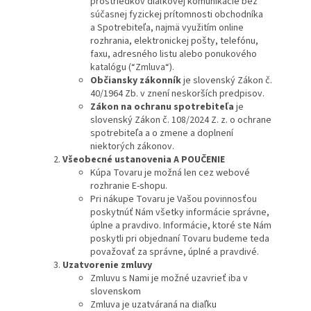
prostriedkov diaľkovej komunikácie bez
súčasnej fyzickej prítomnosti obchodníka
a Spotrebiteľa, najmä využitím online
rozhrania, elektronickej pošty, telefónu,
faxu, adresného listu alebo ponukového
katalógu (“Zmluva“).
Občiansky zákonník
je slovenský Zákon č.
40/1964 Zb. v znení neskorších predpisov.
Zákon na ochranu spotrebiteľa
je
slovenský Zákon č. 108/2024 Z. z. o ochrane
spotrebiteľa a o zmene a doplnení
niektorých zákonov.
Všeobecné ustanovenia A POUČENIE
Kúpa Tovaru je možná len cez webové
rozhranie E-shopu.
Pri nákupe Tovaru je Vašou povinnosťou
poskytnúť Nám všetky informácie správne,
úplne a pravdivo. Informácie, ktoré ste Nám
poskytli pri objednaní Tovaru budeme teda
považovať za správne, úplné a pravdivé.
Uzatvorenie zmluvy
Zmluvu s Nami je možné uzavrieť iba v
slovenskom
Zmluva je uzatváraná na diaľku