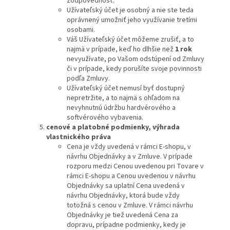
zodpovednosť.
Užívateľský účet je osobný a nie ste teda
oprávnený umožniť jeho využívanie tretími
osobami.
Váš Užívateľský účet môžeme zrušiť, a to
najmä v prípade, keď ho dlhšie než
1 rok
nevyužívate, po Vašom odstúpení od Zmluvy
či v prípade, kedy porušíte svoje povinnosti
podľa Zmluvy.
Užívateľský účet nemusí byť dostupný
nepretržite, a to najmä s ohľadom na
nevyhnutnú údržbu hardvérového a
softvérového vybavenia.
cenové a platobné podmienky
, výhrada
vlastnického práva
Cena je vždy uvedená v rámci E-shopu, v
návrhu Objednávky a v Zmluve. V prípade
rozporu medzi Cenou uvedenou pri Tovare v
rámci E-shopu a Cenou uvedenou v návrhu
Objednávky sa uplatní Cena uvedená v
návrhu Objednávky, ktorá bude vždy
totožná s cenou v Zmluve. V rámci návrhu
Objednávky je tiež uvedená Cena za
dopravu, prípadne podmienky, kedy je