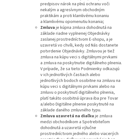
predpisov nárok na plnú ochranu voči
nekalým a agresívnym obchodným
praktikám a proti klamlivému konaniu
a klamlivému opomenutiu konania;
Zmluva
je kúpna zmluva dohodnutá na
základe riadne vyplnenej Objednávky
zaslanej prostredníctvom E‑shopu, a je
uzavretá vo chvíli, kedy od Nás dostanete
potvrdenie Objednávky. Zmluvou je tiež
zmluva na kúpu veci s digitálnymi prvkami
a zmluva na poskytnutie digitálneho plnenia.
V prípade, že sa tieto Podmienky odkazujú
v ich jednotlivých častiach alebo
jednotlivých bodoch osobitne na zmluvu na
kúpu veci s digitálnymi prvkami alebo na
zmluvu o poskytnutí digitálneho plnenia,
platí takáto osobitná úprava iba pre Tovar
a/alebo Digitálne plnenie poskytnuté na
základe daného zmluvného typu.
Zmluva uzavretá na diaľku
je zmluva
medzi obchodníkom a Spotrebiteľom
dohodnutá a uzavretá výlučne
prostredníctvom jedného alebo viacerých