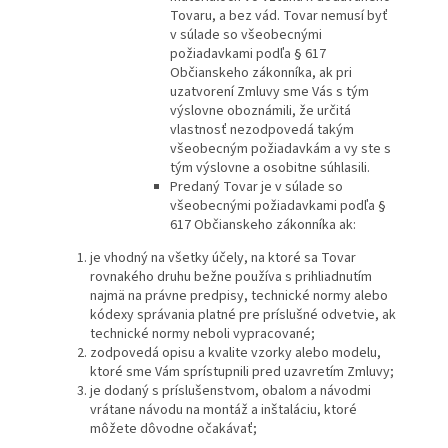
Tovaru, a bez vád. Tovar nemusí byť
v súlade so všeobecnými
požiadavkami podľa § 617
Občianskeho zákonníka, ak pri
uzatvorení Zmluvy sme Vás s tým
výslovne oboznámili, že určitá
vlastnosť nezodpovedá takým
všeobecným požiadavkám a vy ste s
tým výslovne a osobitne súhlasili.
Predaný Tovar je v súlade so
všeobecnými požiadavkami podľa §
617 Občianskeho zákonníka ak:
je vhodný na všetky účely, na ktoré sa Tovar
rovnakého druhu bežne používa s prihliadnutím
najmä na právne predpisy, technické normy alebo
kódexy správania platné pre príslušné odvetvie, ak
technické normy neboli vypracované;
zodpovedá opisu a kvalite vzorky alebo modelu,
ktoré sme Vám sprístupnili pred uzavretím Zmluvy;
je dodaný s príslušenstvom, obalom a návodmi
vrátane návodu na montáž a inštaláciu, ktoré
môžete dôvodne očakávať;