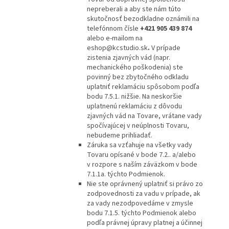
nepreberali a aby ste nám túto
skutočnosť bezodkladne oznámili na
telefónnom čísle
+421 905 439 874
alebo e-mailom na
eshop@kcstudio.sk
.
V prípade
zistenia zjavných vád (napr.
mechanického poškodenia) ste
povinný bez zbytočného odkladu
uplatniť reklamáciu spôsobom podľa
bodu 7.5.1. nižšie. Na neskoršie
uplatnenú reklamáciu z dôvodu
zjavných vád na Tovare, vrátane vady
spočívajúcej v neúplnosti Tovaru,
nebudeme prihliadať.
Záruka sa vzťahuje na všetky vady
Tovaru opísané v bode 7.2.. a/alebo
v rozpore s naším záväzkom v bode
7.1.1a. týchto Podmienok.
Nie ste oprávnený uplatniť si právo zo
zodpovednosti za vadu v prípade, ak
za vady nezodpovedáme v zmysle
bodu 7.1.5. týchto Podmienok alebo
podľa právnej úpravy platnej a účinnej