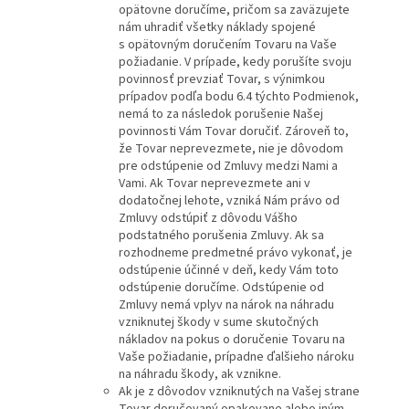
opätovne doručíme, pričom sa zaväzujete
nám uhradiť všetky náklady spojené
s opätovným doručením Tovaru na Vaše
požiadanie. V prípade, kedy porušíte svoju
povinnosť prevziať Tovar, s výnimkou
prípadov podľa bodu 6.4 týchto Podmienok,
nemá to za následok porušenie Našej
povinnosti Vám Tovar doručiť. Zároveň to,
že Tovar neprevezmete, nie je dôvodom
pre odstúpenie od Zmluvy medzi Nami a
Vami. Ak Tovar neprevezmete ani v
dodatočnej lehote, vzniká Nám právo od
Zmluvy odstúpiť z dôvodu Vášho
podstatného porušenia Zmluvy. Ak sa
rozhodneme predmetné právo vykonať, je
odstúpenie účinné v deň, kedy Vám toto
odstúpenie doručíme. Odstúpenie od
Zmluvy nemá vplyv na nárok na náhradu
vzniknutej škody v sume skutočných
nákladov na pokus o doručenie Tovaru na
Vaše požiadanie, prípadne ďalšieho nároku
na náhradu škody, ak vznikne.
Ak je z dôvodov vzniknutých na Vašej strane