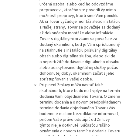
určená osoba, alebo keď ho odovzdáme
prepravcovi, ktorého ste poverili Vy mimo
možností prepravy, ktorú sme Vám ponúkli.
Ak si Tovar vyžaduje montáž alebo inštaláciu
z Našej strany, Tovar sa považuje za dodaný
až dokončením montáže alebo inštalácie.
Tovar s digitálnymi prvkami sa považuje za
dodaný okamihom, keď je Vám sprístupnený
na stiahnutie a inštaláciu príslušný digitálny
obsah alebo digitálna služba, alebo ak ide
o nepretržité dodávanie digitálneho obsahu
alebo poskytovanie digitálnej služby počas
dohodnutej doby, okamihom začatia jeho
sprístupňovania Vašej osobe.
Pri plnení Zmluvy môžu nastať také
skutočnosti, ktoré budú mať vplyv na termín
dodania Vami objednaného Tovaru. O zmene
termínu dodania a o novom predpokladanom
termíne dodania objednaného Tovaru Vás
budeme e-mailom bezodkladne informovať,
pričom Vaše právo odstúpiť od Zmluvy
týmto nie je dotknuté. Súčasťou Nášho
oznámenia o novom termíne dodania Tovaru