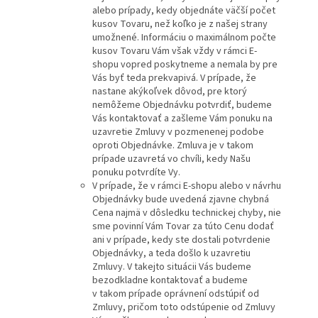
alebo prípady, kedy objednáte väčší počet
kusov Tovaru, než koľko je z našej strany
umožnené. Informáciu o maximálnom počte
kusov Tovaru Vám však vždy v rámci E-
shopu vopred poskytneme a nemala by pre
Vás byť teda prekvapivá. V prípade, že
nastane akýkoľvek dôvod, pre ktorý
nemôžeme Objednávku potvrdiť, budeme
Vás kontaktovať a zašleme Vám ponuku na
uzavretie Zmluvy v pozmenenej podobe
oproti Objednávke. Zmluva je v takom
prípade uzavretá vo chvíli, kedy Našu
ponuku potvrdíte Vy.
V prípade, že v rámci E-shopu alebo v návrhu
Objednávky bude uvedená zjavne chybná
Cena najmä v dôsledku technickej chyby, nie
sme povinní Vám Tovar za túto Cenu dodať
ani v prípade, kedy ste dostali potvrdenie
Objednávky, a teda došlo k uzavretiu
Zmluvy. V takejto situácii Vás budeme
bezodkladne kontaktovať a budeme
v takom prípade oprávnení odstúpiť od
Zmluvy, pričom toto odstúpenie od Zmluvy