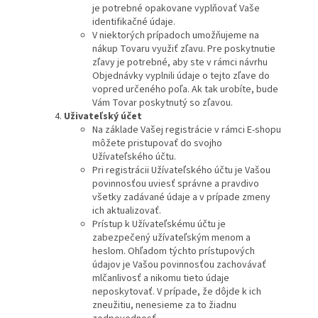
je potrebné opakovane vyplňovať Vaše
identifikačné údaje.
V niektorých prípadoch umožňujeme na
nákup Tovaru využiť zľavu. Pre poskytnutie
zľavy je potrebné, aby ste v rámci návrhu
Objednávky vyplnili údaje o tejto zľave do
vopred určeného poľa. Ak tak urobíte, bude
Vám Tovar poskytnutý so zľavou.
Uživateľský účet
Na základe Vašej registrácie v rámci E-shopu
môžete pristupovať do svojho
Užívateľského účtu.
Pri registrácii Užívateľského účtu je Vašou
povinnosťou uviesť správne a pravdivo
všetky zadávané údaje a v prípade zmeny
ich aktualizovať.
Prístup k Užívateľskému účtu je
zabezpečený užívateľským menom a
heslom. Ohľadom týchto prístupových
údajov je Vašou povinnosťou zachovávať
mlčanlivosť a nikomu tieto údaje
neposkytovať. V prípade, že dôjde k ich
zneužitiu, nenesieme za to žiadnu