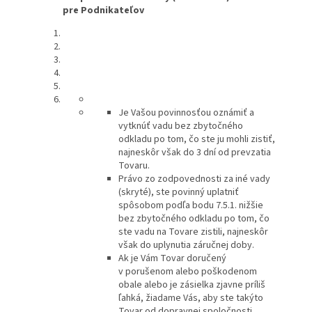
pre Podnikateľov
Je Vašou povinnosťou oznámiť a
vytknúť vadu bez zbytočného
odkladu po tom, čo ste ju mohli zistiť,
najneskôr však do 3 dní od prevzatia
Tovaru.
Právo zo zodpovednosti za iné vady
(skryté), ste povinný uplatniť
spôsobom podľa bodu 7.5.1. nižšie
bez zbytočného odkladu po tom, čo
ste vadu na Tovare zistili, najneskôr
však do uplynutia záručnej doby.
Ak je Vám Tovar doručený
v porušenom alebo poškodenom
obale alebo je zásielka zjavne príliš
ľahká, žiadame Vás, aby ste takýto
Tovar od dopravnej spoločnosti