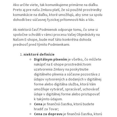
Ako určite viete, tak komunikujeme primárne na diaľku.
Preto aj pre našu Zmluvu platí, že sú použité prostriedky
komunikácie na diaľku, ktoré umožňujú, aby sme sa spolu
dohodli bez súčasnej fyzickej prítomnosti Nás a Vás.
Ak niektorá časť Podmienok odporuje tomu, čo sme si
spoločne schválili v rámci procesu Vašej Objednávky na
Našom E-shope, bude mať táto konkrétna dohoda
prednosť pred týmito Podmienkami.
niektoré definície
Digitálnym plnením
je všetko, čo môžete
nakúpiť na E-shope prostredníctvom
uzatvorenia Zmluvy na poskytnutie
digitálneho plnenia a súčasne pozostáva z
údajov vytvorených a dodaných v digitálnej
forme alebo digitálna služba, ktorá Vám
umožňuje vytvárať, spracúvať, uchovávať
údaje v digitálnej forme alebo pristupovať
k takýmto údajom.
Cena
je finančná čiastka, ktorú budete
hradiť za Tovar;
Cena za dopravu
je finančná čiastka, ktorú