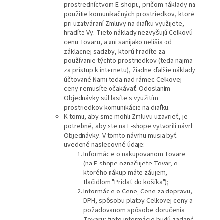
prostredníctvom E-shopu, pričom náklady na
použitie komunikačných prostriedkov, ktoré
pri uzatváraní Zmluvy na diaľku využijete,
hradíte Vy. Tieto náklady nezvyšujú Celkovú
cenu Tovaru, a ani sanijako nelíšia od
základnej sadzby, ktorú hradíte za
používanie týchto prostriedkov (teda najmä
za prístup k internetu), žiadne ďalšie náklady
účtované Nami teda nad rámec Celkovej
ceny nemusíte očakávať. Odoslaním
Objednávky súhlasíte s využitím
prostriedkov komunikácie na diaľku.
K tomu, aby sme mohli Zmluvu uzavrieť, je
potrebné, aby ste na E-shope vytvorili návrh
Objednávky. V tomto návrhu musia byť
uvedené nasledovné údaje:
Informácie o nakupovanom Tovare
(na E-shope označujete Tovar, o
ktorého nákup máte záujem,
tlačidlom "Pridať do košíka");
Informácie o Cene, Cene za dopravu,
DPH, spôsobu platby Celkovej ceny a
požadovanom spôsobe doručenia
Tovaru; tieto informácie budú zadané