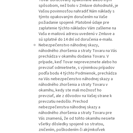
Tovar doručovaný opakovane alebo iným
spôsobom, než bolo v Zmluve dohodnuté, je
Vašou povinnosťou nahradiť Nám náklady s
týmto opakovaným doručením na Vaše
požiadanie spojené. Platobné údaje pre
zaplatenie týchto nákladov Vám zašleme na
Vašu e-mailovú adresu uvedenú v Zmluve a
sú splatné do 14 dní od doručenia e-mailu.
Nebezpečenstvo náhodnej skazy,
náhodného zhoršenia a straty Tovaru na Vás
prechádza v okamihu dodania Tovaru. V
prípade, keď Tovar neprevezmete alebo ho
prevziať odmietnete, s výnimkou prípadov
podľa bodu 4 týchto Podmienok, prechádza
na Vás nebezpečenstvo náhodnej skazy a
náhodného zhoršenia a straty Tovaru v
okamihu, kedy ste mali možnosť ho
prevziať, ale z dôvodov na Vašej strane k
prevzatiu nedošlo. Prechod
nebezpečenstva náhodnej skazy a
náhodného zhoršenia a straty Tovaru pre
Vás znamená, že od tohto okamihu nesiete
všetky dôsledky spojené so stratou,
zničením, poškodením či akýmkoľvek