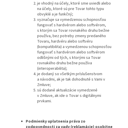
je vhodný na účely, ktoré sme uviedli alebo
na účely, ktoré sú pre Tovar tohto typu
obvyklé a je funkčný;
vyznačuje sa vymedzenou schopnosťou
fungovať s hardvérom alebo softvérom,
s ktorým sa Tovar rovnakého druhu bežne
používa, bez potreby zmeny predaného
Tovaru, hardvéru alebo softvéru
(kompatibilita) a vymedzenou schopnosťou
fungovať s hardvérom alebo softvérom
odlišnými od tých, s ktorými sa Tovar
rovnakého druhu bežne používa
(interoperabilita);
je dodaný so všetkým príslušenstvom
a návodmi, ak je tak dohodnuté s Vami v
Zmluve;
sú dodané aktualizácie vymedzené
v Zmluve, ak ide o Tovar s digitálnymi
prvkami.
Podmienky uplatnenia práva zo
zodpovednosti za vady (reklamácie) osobitne