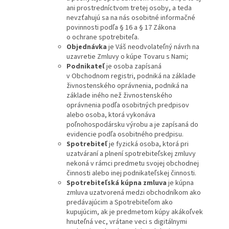
ani prostredníctvom tretej osoby, a teda
nevzťahujú sa na nás osobitné informačné
povinnosti podľa § 16 a § 17 Zákona
o ochrane spotrebiteľa.
Objednávka
je Váš neodvolateľný návrh na
uzavretie Zmluvy o kúpe Tovaru s Nami;
Podnikateľ
je osoba zapísaná
v Obchodnom registri, podniká na základe
živnostenského oprávnenia, podniká na
základe iného než živnostenského
oprávnenia podľa osobitných predpisov
alebo osoba, ktorá vykonáva
poľnohospodársku výrobu a je zapísaná do
evidencie podľa osobitného predpisu.
Spotrebiteľ
je fyzická osoba, ktorá pri
uzatváraní a plnení spotrebiteľskej zmluvy
nekoná v rámci predmetu svojej obchodnej
činnosti alebo inej podnikateľskej činnosti.
Spotrebiteľská kúpna zmluva
je kúpna
zmluva uzatvorená medzi obchodníkom ako
predávajúcim a Spotrebiteľom ako
kupujúcim, ak je predmetom kúpy akákoľvek
hnuteľná vec, vrátane veci s digitálnymi