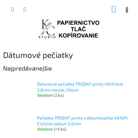
Prejsť
NÁKUP
na
obsah
KOŠÍK
Dátumové pečiatky
Najpredávanejšie
Dátumová pečiatka TRODAT printy 4810 text
3,8mm mesiac číslom
Skladom
(2 ks)
Pečiatka TRODAT printy s dátumovačka 4816PL
51x5mm dátum 3,8mm
Skladom
(>5 ks)