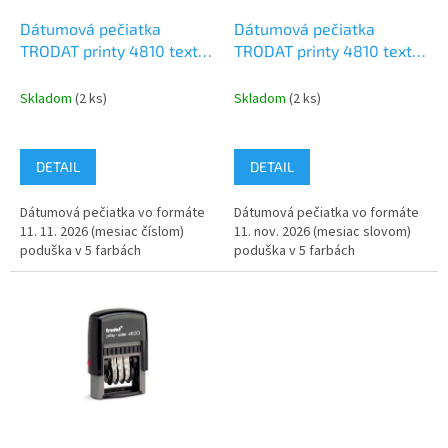
o
o
d
Dátumová pečiatka
Dátumová pečiatka
v
u
TRODAT printy 4810 text
TRODAT printy 4810 text
k
3,8mm mesiac číslom
3,8mm mesiac slovom
t
Skladom
(2 ks)
Skladom
(2 ks)
o
v
DETAIL
DETAIL
Dátumová pečiatka vo formáte
Dátumová pečiatka vo formáte
11. 11. 2026 (mesiac číslom)
11. nov. 2026 (mesiac slovom)
poduška v 5 farbách
poduška v 5 farbách