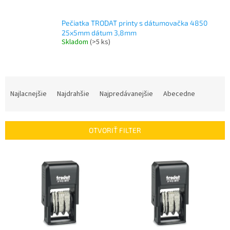
Pečiatka TRODAT printy s dátumovačka 4850
25x5mm dátum 3,8mm
Skladom
(>5 ks)
R
a
Najlacnejšie
Najdrahšie
Najpredávanejšie
Abecedne
d
e
n
OTVORIŤ FILTER
i
e
V
p
ý
r
p
o
i
d
s
u
p
k
r
t