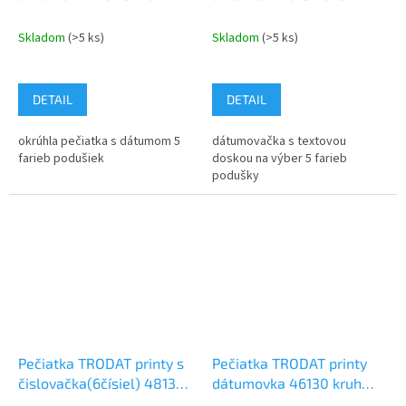
19mm dátum 2,8mm
dátum 3,8mm
Skladom
(>5 ks)
Skladom
(>5 ks)
DETAIL
DETAIL
okrúhla pečiatka s dátumom 5
dátumovačka s textovou
farieb podušiek
doskou na výber 5 farieb
podušky
Pečiatka TRODAT printy s
Pečiatka TRODAT printy
čislovačka(6čísiel) 4813
dátumovka 46130 kruh
26x9mm dátum 3,8mm
30mm dátum 3mm