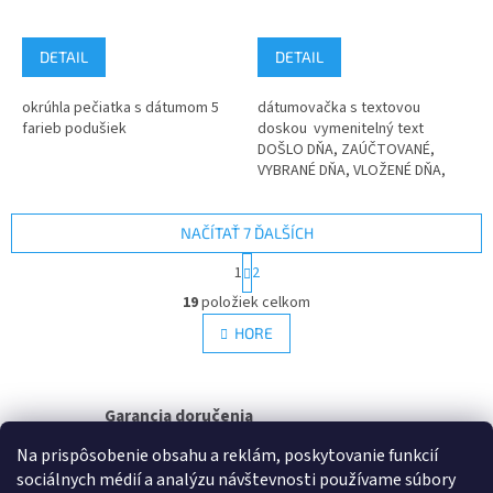
DETAIL
DETAIL
okrúhla pečiatka s dátumom 5
dátumovačka s textovou
farieb podušiek
doskou vymenitelný text
DOŠLO DŇA, ZAÚČTOVANÉ,
VYBRANÉ DŇA, VLOŽENÉ DŇA,
FAKTUROVANÉ, @-MAIL DŇA,
INVENTÚRA, OBJEDNANÉ,
ODOSLANÉ, UPOMIENKA,...
NAČÍTAŤ 7 ĎALŠÍCH
S
1
2
t
O
r
19
položiek celkom
v
á
l
HORE
n
á
k
d
o
v
a
a
Garancia doručenia
c
n
i
nepoškodeného tovaru
i
Na prispôsobenie obsahu a reklám, poskytovanie funkcií
e
e
sociálnych médií a analýzu návštevnosti používame súbory
p