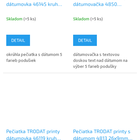
dátumovka 46145 kruh
dátumovačka 4850
45mm dátum 4mm
25x5mm dátum 3,8mm
Skladom
(>5 ks)
Skladom
(>5 ks)
DETAIL
DETAIL
okrúhla pečiatka s dátumom 5
dátumovačka s textovou
farieb podušiek
doskou text nad dátumom na
výber 5 farieb podušky
Pečiatka TRODAT printy
Pečiatka TRODAT printy s
dátumovka 46119 kruh
dátumom 4813 26x9mm