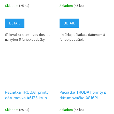
Skladom
(>5 ks)
Skladom
(>5 ks)
DETAIL
DETAIL
číslovačka s textovou doskou
okrúhla pečiatka s dátumom 5
na výber 5 farieb podušky
farieb podušiek
Pečiatka TRODAT printy
Pečiatka TRODAT printy s
dátumovka 46125 kruh
dátumovačka 4816PL
25mm dátum 2,8mm
51x5mm dátum 3,8mm
Skladom
(>5 ks)
Skladom
(>5 ks)