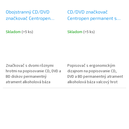
Obojstranný CD/DVD
CD/DVD značkovač
značkovač Centropen
Centropen permanent s
permanent 3616 modrý
ergonomickým dizajnom
4606 červený
Skladom
(>5 ks)
Skladom
(>5 ks)
Značkovač s dvomi rôznymi
Popisovač s ergonomickým
hrotmi na popisovanie CD, DVD a
dizajnom na popisovanie CD,
BD diskov permanentný
DVD a BD permanentný atrament
atrament alkoholová báza
alkoholová báza valcový hrot
plastový hrot stopa 0,6mm
stopa 1mm
valcový hrot stopa 2,5mm