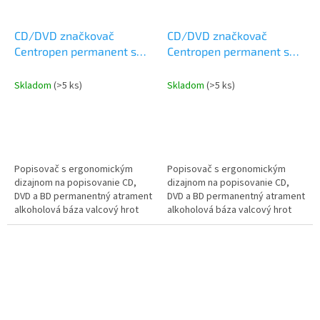
CD/DVD značkovač
CD/DVD značkovač
Centropen permanent s
Centropen permanent s
ergonomickým dizajnom
ergonomickým dizajnom
4616 červený
4616 čierny
Skladom
(>5 ks)
Skladom
(>5 ks)
Popisovač s ergonomickým
Popisovač s ergonomickým
dizajnom na popisovanie CD,
dizajnom na popisovanie CD,
DVD a BD permanentný atrament
DVD a BD permanentný atrament
alkoholová báza valcový hrot
alkoholová báza valcový hrot
stopa 0,6mm
stopa 0,6mm