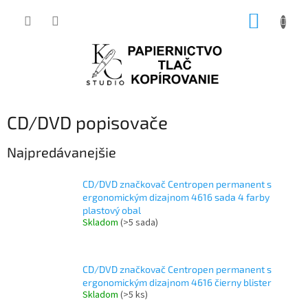
Prejsť
NÁKUP
na
obsah
KOŠÍK
CD/DVD popisovače
Najpredávanejšie
CD/DVD značkovač Centropen permanent s
ergonomickým dizajnom 4616 sada 4 farby
plastový obal
Skladom
(>5 sada)
CD/DVD značkovač Centropen permanent s
ergonomickým dizajnom 4616 čierny blister
Skladom
(>5 ks)