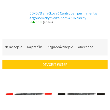
CD/DVD značkovač Centropen permanent s
ergonomickým dizajnom 4616 čierny
Skladom
(>5 ks)
R
a
Najlacnejšie
Najdrahšie
Najpredávanejšie
Abecedne
d
e
n
OTVORIŤ FILTER
i
e
V
p
ý
r
p
o
i
d
s
u
p
k
r