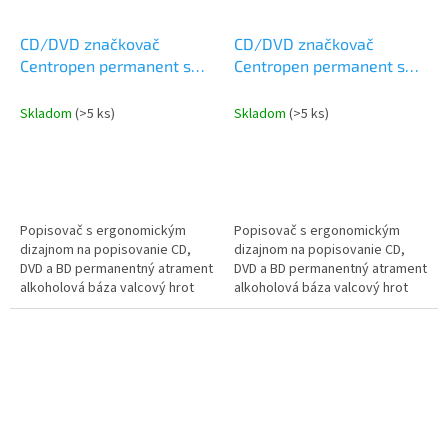
CD/DVD značkovač
CD/DVD značkovač
Centropen permanent s
Centropen permanent s
ergonomickým dizajnom
ergonomickým dizajnom
4606 čierny
4606 čierny blister
Skladom
(>5 ks)
Skladom
(>5 ks)
Popisovač s ergonomickým
Popisovač s ergonomickým
dizajnom na popisovanie CD,
dizajnom na popisovanie CD,
DVD a BD permanentný atrament
DVD a BD permanentný atrament
alkoholová báza valcový hrot
alkoholová báza valcový hrot
stopa 1mm
stopa 1mm