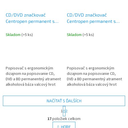
CD/DVD značkovač
CD/DVD značkovač
Centropen permanent s
Centropen permanent s
ergonomickým dizajnom
ergonomickým dizajnom
4616 čierny blister
4616 modrý
Skladom
(>5 ks)
Skladom
(>5 ks)
Popisovač s ergonomickým
Popisovač s ergonomickým
dizajnom na popisovanie CD,
dizajnom na popisovanie CD,
DVD a BD permanentný atrament
DVD a BD permanentný atrament
alkoholová báza valcový hrot
alkoholová báza valcový hrot
stopa 0,6mm
stopa 0,6mm
NAČÍTAŤ 5 ĎALŠÍCH
S
1
2
t
O
r
17
položiek celkom
v
á
l
HORE
n