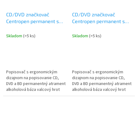
CD/DVD značkovač
CD/DVD značkovač
Centropen permanent s
Centropen permanent s
ergonomickým dizajnom
ergonomickým dizajnom
4606 modrý
4606 zelený
Skladom
(>5 ks)
Skladom
(>5 ks)
Popisovač s ergonomickým
Popisovač s ergonomickým
dizajnom na popisovanie CD,
dizajnom na popisovanie CD,
DVD a BD permanentný atrament
DVD a BD permanentný atrament
alkoholová báza valcový hrot
alkoholová báza valcový hrot
stopa 1mm
stopa 1mm