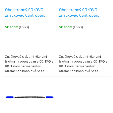
t
o
o
d
Obojstranný CD/DVD
Obojstranný CD/DVD
v
u
značkovač Centropen
značkovač Centropen
k
permanent 3616 červený
permanent 3616 čierny
t
Skladom
(>5 ks)
Skladom
(>5 ks)
o
v
Značkovač s dvomi rôznymi
Značkovač s dvomi rôznymi
hrotmi na popisovanie CD, DVD a
hrotmi na popisovanie CD, DVD a
BD diskov permanentný
BD diskov permanentný
atrament alkoholová báza
atrament alkoholová báza
plastový hrot stopa 0,6mm
plastový hrot stopa 0,6mm
valcový hrot stopa 2,5mm
valcový hrot stopa 2,5mm