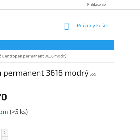
 OSOBNÝCH ÚDAJOV
Prihlásenie
NÁKUPNÝ
Prázdny košík
KOŠÍK
č Centropen permanent 3616 modrý
n permanent 3616 modrý
555
70
ová
dom
(>5 ks)