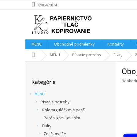
Prejsť
0905439874
na
obsah
MENU
Obchodné podmienky
Kontakty
Domov
MENU
Písacie potreby
Fixky
B
Obo
o
Preskočiť
č
Priemer
Neohod
Kategórie
kategórie
n
hodnote
ý
produkt
MENU
p
je
Písacie potreby
0,0
a
z
Rolery(guľôčkové perá)
n
5
e
Perá s gravírovaním
hviezdič
l
Fixky
Značkovače