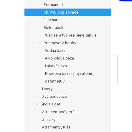
Permanent
CD/DVD popisovače
Flipchart
Biele tabule
Príslušenstvo pre biele tabule
Priemysel a hobby
Vodná báza
Alkoholová báza
Laková báza
Kriedová báza (zmývateľné)
ostatné(UV)
Linery
Zvýrazňovače
Škola a deti
Atramentové perá
Zmizíky
Atramenty, tuše