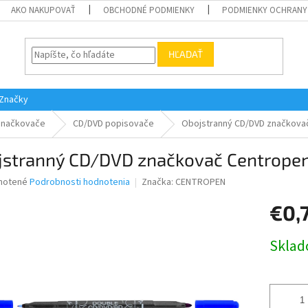
AKO NAKUPOVAŤ
OBCHODNÉ PODMIENKY
PODMIENKY OCHRANY
HĽADAŤ
Značky
Značkovače
CD/DVD popisovače
Obojstranný CD/DVD značkova
jstranný CD/DVD značkovač Centrope
né
notené
Podrobnosti hodnotenia
Značka:
CENTROPEN
nie
€0,
u
Jednotk
Skla
cena:
iek.