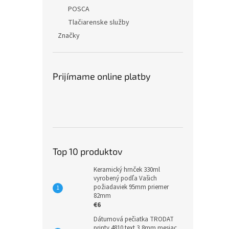
POSCA
Tlačiarenske služby
Značky
Prijímame online platby
Top 10 produktov
Keramický hrnček 330ml
vyrobený podľa Vašich
požiadaviek 95mm priemer
82mm
€6
Dátumová pečiatka TRODAT
printy 4810 text 3,8mm mesiac