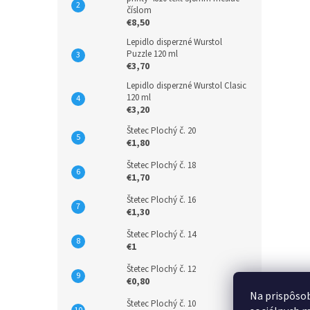
číslom
€8,50
Lepidlo disperzné Wurstol
Puzzle 120 ml
€3,70
Lepidlo disperzné Wurstol Clasic
120 ml
€3,20
Štetec Plochý č. 20
€1,80
Štetec Plochý č. 18
€1,70
Štetec Plochý č. 16
€1,30
Štetec Plochý č. 14
€1
Štetec Plochý č. 12
€0,80
Na prispôsob
Štetec Plochý č. 10