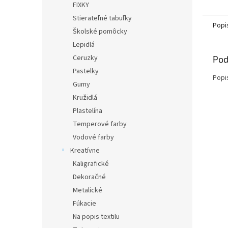
FIXKY
Stierateľné tabuľky
Popi
Školské pomôcky
Lepidlá
Ceruzky
Pod
Pastelky
Popi
Gumy
Kružidlá
Plastelína
Temperové farby
Vodové farby
Kreatívne
Kaligrafické
Dekoračné
Metalické
Fúkacie
Na popis textilu