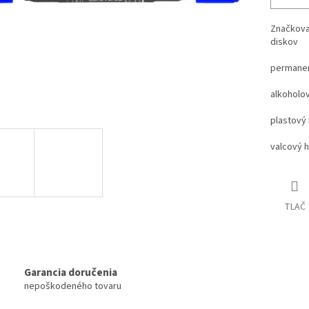
Značkova
diskov
permanen
alkoholo
plastový
valcový 
TLAČ
Garancia doručenia
nepoškodeného tovaru