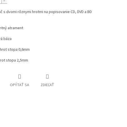
č s dvomi rôznymi hrotmi na popisovanie CD, DVD a BD
tný atrament
vá báza
 hrot stopa 0,6mm
hrot stopa 2,5mm
OPÝTAŤ SA
ZDIEĽAŤ