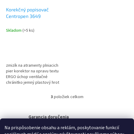
Korekčný popisovač
Centropen 3649
Skladom
(>5 ks)
zmizík na atramenty plniacich
pier korektor na opravu textu
ERGO úchop ventilačné
chránitko jemný plastový hrot
šírka stopy 0,5mm okrúhly hrot
šírka stopy 1,2mm
3
položiek celkom
O
v
l
á
Garancia doručenia
d
nepoškodeného tovaru
Na prispôsobenie obsahu a reklám, poskytovanie funkcií
a
c