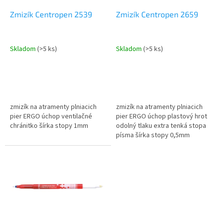
o
o
d
Zmizík Centropen 2539
Zmizík Centropen 2659
v
u
k
t
Skladom
(>5 ks)
Skladom
(>5 ks)
o
v
zmizík na atramenty plniacich
zmizík na atramenty plniacich
pier ERGO úchop ventilačné
pier ERGO úchop plastový hrot
chránitko šírka stopy 1mm
odolný tlaku extra tenká stopa
písma šírka stopy 0,5mm