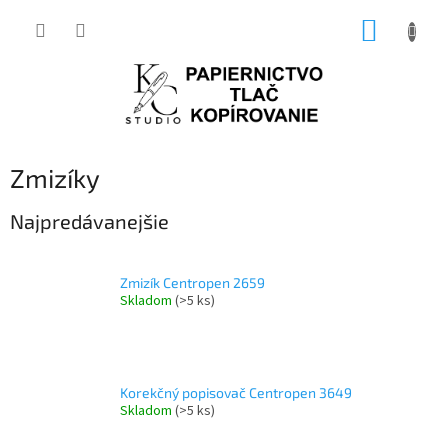
Prejsť
NÁKUP
na
obsah
KOŠÍK
Zmizíky
Najpredávanejšie
Zmizík Centropen 2659
Skladom
(>5 ks)
Korekčný popisovač Centropen 3649
Skladom
(>5 ks)