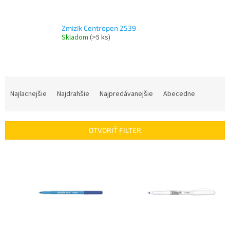
Zmizík Centropen 2539
Skladom
(>5 ks)
R
a
Najlacnejšie
Najdrahšie
Najpredávanejšie
Abecedne
d
e
n
OTVORIŤ FILTER
i
e
V
p
ý
r
p
o
i
d
s
u
p
k
r
t