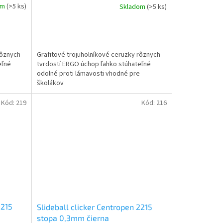
om
(>5 ks)
Skladom
(>5 ks)
rôznych
Grafitové trojuholníkové ceruzky rôznych
eľné
tvrdostí ERGO úchop ľahko stúhateľné
odolné proti lámavosti vhodné pre
školákov
Kód:
219
Kód:
216
2215
Slideball clicker Centropen 2215
stopa 0,3mm čierna