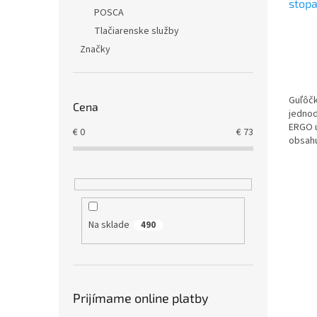
stop
POSCA
Tlačiarenske služby
Značky
Guľôčk
Cena
jednod
ERGO ú
€
0
€
73
obsah
Na sklade
490
Prijímame online platby