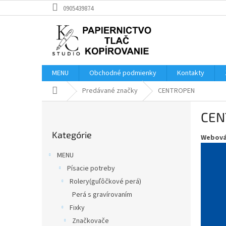
Prejsť
0905439874
na
obsah
MENU
Obchodné podmienky
Kontakty
Domov
Predávané značky
CENTROPEN
B
CEN
o
Preskočiť
č
Kategórie
kategórie
Webová
n
ý
MENU
p
Písacie potreby
a
Rolery(guľôčkové perá)
n
e
Perá s gravírovaním
l
Fixky
Značkovače