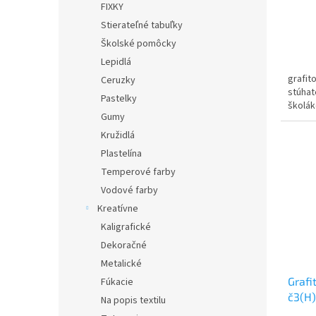
o
FIXKY
v
Stierateľné tabuľky
Školské pomôcky
Lepidlá
grafit
Ceruzky
stúhat
Pastelky
školá
Gumy
Kružidlá
Plastelína
Temperové farby
Vodové farby
Kreatívne
Kaligrafické
Dekoračné
Metalické
Grafi
Fúkacie
č3(H)
Na popis textilu