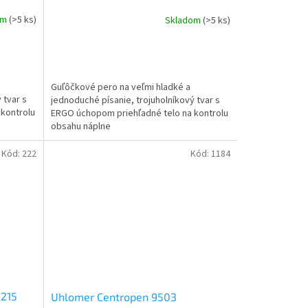
om
(>5 ks)
Skladom
(>5 ks)
Guľôčkové pero na veľmi hladké a
 tvar s
jednoduché písanie, trojuholníkový tvar s
kontrolu
ERGO úchopom priehľadné telo na kontrolu
obsahu náplne
Kód:
222
Kód:
1184
2215
Uhlomer Centropen 9503