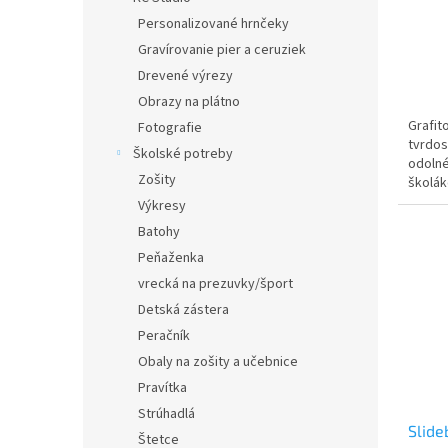
Personalizované hrnčeky
Gravírovanie pier a ceruziek
Drevené výrezy
Obrazy na plátno
Grafit
Fotografie
tvrdos
Školské potreby
odolné
Zošity
školá
Výkresy
Batohy
Peňaženka
vrecká na prezuvky/šport
Detská zástera
Peračník
Obaly na zošity a učebnice
Pravítka
Strúhadlá
Slide
Štetce