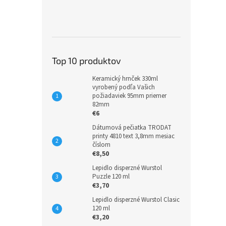
Top 10 produktov
Keramický hrnček 330ml
vyrobený podľa Vašich
požiadaviek 95mm priemer
82mm
€6
Dátumová pečiatka TRODAT
printy 4810 text 3,8mm mesiac
číslom
€8,50
Lepidlo disperzné Wurstol
Puzzle 120 ml
€3,70
Lepidlo disperzné Wurstol Clasic
120 ml
€3,20