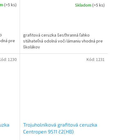
om
(>5 ks)
Skladom
(>5 ks)
o
grafitová ceruzka šesťhranná ľahko
odná pre
stúhateľná odolná voči lámaniu vhodná pre
školákov
Kód:
1230
Kód:
1231
ruzka
Trojuholníková grafitová ceruzka
Centropen 9511 č2(HB)