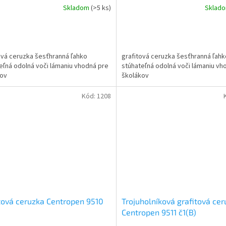
Skladom
(>5 ks)
Sklad
ová ceruzka šesťhranná ľahko
grafitová ceruzka šesťhranná ľahk
eľná odolná voči lámaniu vhodná pre
stúhateľná odolná voči lámaniu vh
kov
školákov
Kód:
1208
tová ceruzka Centropen 9510
Trojuholníková grafitová ce
Centropen 9511 č1(B)