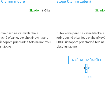
a 0,3mm modrá
stopa 0,3mm zelená
Skladom
(>5 ks)
Sklad
ové pero na veľmi hladké a
Guľôčkové pero na veľmi hladké a
uché písanie, trojuholníkový tvar s
jednoduché písanie, trojuholníkový
chopom priehľadné telo na kontrolu
ERGO úchopom priehľadné telo na 
u náplne
obsahu náplne
NAČÍTAŤ 12 ĎALŠÍCH
S
1
41
O
t
r
v
HORE
á
l
n
á
k
d
o
a
v
c
a
i
n