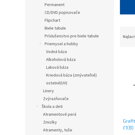
Permanent
CD/DVD popisovače
Flipchart
Biele tabule
R
a
Príslušenstvo pre biele tabule
Najlac
d
Priemysel a hobby
e
Vodná báza
V
n
Alkoholová báza
ý
i
Laková báza
p
e
i
p
Kriedová báza (zmývateľné)
s
r
ostatné(UV)
p
o
Linery
r
d
Zvýrazňovače
o
u
Škola a deti
d
k
Atramentové perá
u
t
Grafi
k
o
Zmizíky
č1(B)
t
v
Atramenty, tuše