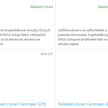
Skladom
(>5 ks)
Sklad
ové trojuholníkové ceruzky rôznych
Guľôčkové pero na veľmi hladké a
tí ERGO úchop ľahko stúhateľné
jednoduché písanie, trojuholníkový
 proti lámavosti vhodné pre
ERGO úchopom priehľadné telo na 
kov
obsahu náplne
Kód:
213
ball clicker Centropen 2215
Slideball clicker Centropen 