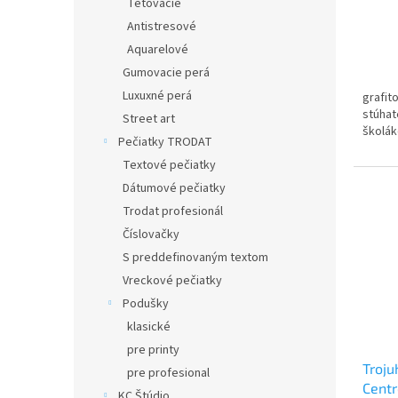
Tetovacie
Antistresové
Aquarelové
Gumovacie perá
Luxuxné perá
grafit
stúhat
Street art
školá
Pečiatky TRODAT
Textové pečiatky
Dátumové pečiatky
Trodat profesionál
Číslovačky
S preddefinovaným textom
Vreckové pečiatky
Podušky
klasické
pre printy
Troju
pre profesional
Centr
KC Štúdio