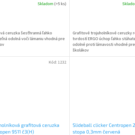
Skladom
(>5 ks)
Sklad
ová ceruzka šesťhranná ľahko
Grafitové trojuholníkové ceruzky 
eľná odolná voči lámaniu vhodná pre
tvrdostí ERGO úchop ľahko stúhat
kov
odolné proti lámavosti vhodné pre
školákov
Kód:
1232
holníková grafitová ceruzka
Slideball clicker Centropen 
open 9511 č3(H)
stopa 0,3mm červená