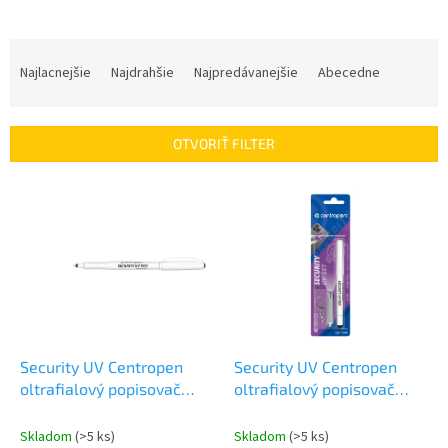
R
a
Najlacnejšie
Najdrahšie
Najpredávanejšie
Abecedne
d
e
n
OTVORIŤ FILTER
i
e
V
p
ý
r
p
o
i
d
s
u
p
k
r
t
o
o
d
Security UV Centropen
Security UV Centropen
v
u
oltrafialový popisovač
oltrafialový popisovač
k
2699
2699 set lineru a UV
t
lampy
Skladom
(>5 ks)
Skladom
(>5 ks)