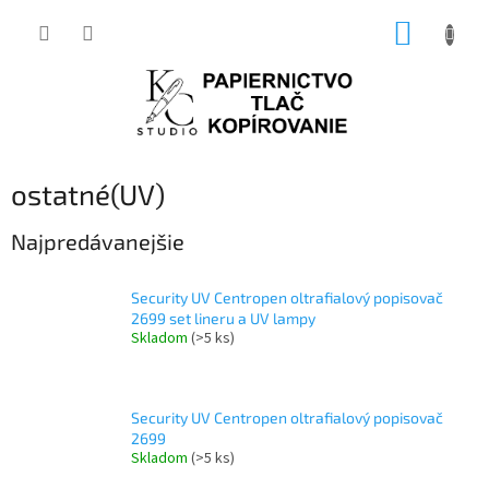
Prejsť
NÁKUP
na
obsah
KOŠÍK
ostatné(UV)
Najpredávanejšie
Security UV Centropen oltrafialový popisovač
2699 set lineru a UV lampy
Skladom
(>5 ks)
Security UV Centropen oltrafialový popisovač
2699
Skladom
(>5 ks)