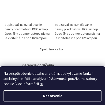
o
v
popisovač na označovanie
popisovač na označovanie
cenný predmetov ERGO úchop
cenný predmetov ERGO úchop
špeciálny atrament stopa písma
špeciálny atrament stopa písma
je viditeľná iba pod UV lampou
je viditeľná iba pod UV lampou
kruhový hrot stopa 0,6-1mm
kruhový hrot stopa 0,6-1mm
2
položiek celkom
O
v
l
á
Garancia doručenia
d
nepoškodeného tovaru
Na prispôsobenie obsahu a reklám, poskytovanie funkcií
a
c
sociálnych médií a analýzu návštevnosti používame súbory
i
Z
cookie. Viac informácií
tu
.
e
á
p
Vytvoril Shoptet
p
Nastavenie
r
ä
v
t
k