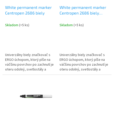
o
o
d
White permanent marker
White permanent marker
v
u
Centropen 2686 biely
Centropen 2686 biely
k
blister
t
Skladom
(>5 ks)
Skladom
(>5 ks)
o
v
Univerzálny biely značkovač s
Univerzálny biely značkovač s
ERGO úchopom, ktorý píše na
ERGO úchopom, ktorý píše na
väčšinu povrchov po zachnutí je
väčšinu povrchov po zachnutí je
oteru odolný, svetlostály a
oteru odolný, svetlostály a
permanentný na poréznych
permanentný na poréznych
povrchoch vodná báza...
povrchoch vodná báza...