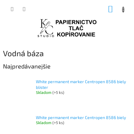
Prejsť
NÁKUP
na
obsah
KOŠÍK
Vodná báza
Najpredávanejšie
White permanent marker Centropen 8586 biely
blister
Skladom
(>5 ks)
White permanent marker Centropen 8586 biely
Skladom
(>5 ks)