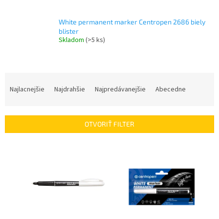
White permanent marker Centropen 2686 biely
blister
Skladom
(>5 ks)
R
a
Najlacnejšie
Najdrahšie
Najpredávanejšie
Abecedne
d
e
n
OTVORIŤ FILTER
i
e
V
p
ý
r
p
o
i
d
s
u
p
k
r
t