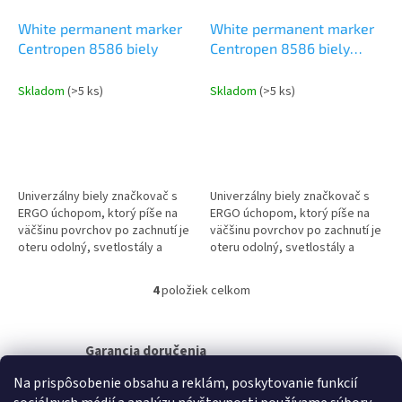
White permanent marker
White permanent marker
Centropen 8586 biely
Centropen 8586 biely
blister
Skladom
(>5 ks)
Skladom
(>5 ks)
Univerzálny biely značkovač s
Univerzálny biely značkovač s
ERGO úchopom, ktorý píše na
ERGO úchopom, ktorý píše na
väčšinu povrchov po zachnutí je
väčšinu povrchov po zachnutí je
oteru odolný, svetlostály a
oteru odolný, svetlostály a
permanentný na poréznych
permanentný na poréznych
povrchoch vodná báza...
povrchoch vodná báza...
4
položiek celkom
O
v
l
á
Garancia doručenia
d
nepoškodeného tovaru
Na prispôsobenie obsahu a reklám, poskytovanie funkcií
a
c