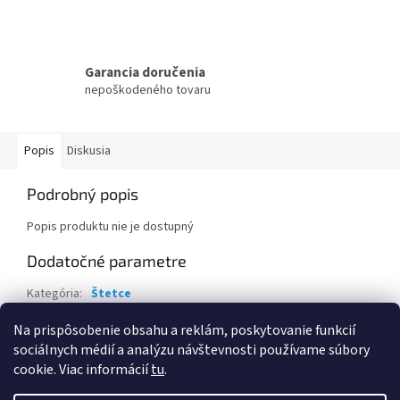
Garancia doručenia
nepoškodeného tovaru
Popis
Diskusia
Podrobný popis
Popis produktu nie je dostupný
Dodatočné parametre
Kategória
:
Štetce
Záruka
:
2 roky
Na prispôsobenie obsahu a reklám, poskytovanie funkcií
sociálnych médií a analýzu návštevnosti používame súbory
Z
cookie. Viac informácií
tu
.
á