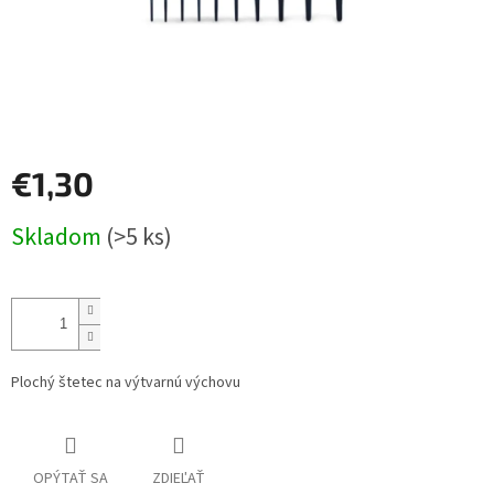
€1,30
Jednotková
Skladom
(>5 ks)
cena:
Plochý štetec na výtvarnú výchovu
OPÝTAŤ SA
ZDIEĽAŤ