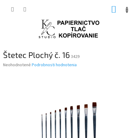
Prejsť
NÁKUP
na
obsah
KOŠÍK
Štetec Plochý č. 16
3429
Priemerné
Neohodnotené
Podrobnosti hodnotenia
hodnotenie
produktu
je
0,0
z
5
hviezdičiek.