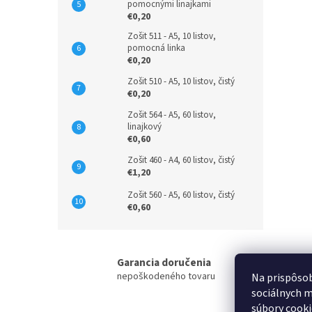
pomocnými linajkami
€0,20
Zošit 511 - A5, 10 listov,
pomocná linka
€0,20
Zošit 510 - A5, 10 listov, čistý
€0,20
Zošit 564 - A5, 60 listov,
linajkový
€0,60
Zošit 460 - A4, 60 listov, čistý
€1,20
Zošit 560 - A5, 60 listov, čistý
€0,60
Garancia doručenia
nepoškodeného tovaru
Na prispôsob
sociálnych m
súbory cooki