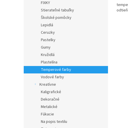
FIXKY
temper
odtieň
Stierateľné tabuľky
Školské pomôcky
Lepidlá
Ceruzky
Pastelky
Gumy
Kružidlá
Plastelína
Temperové farby
Vodové farby
Kreatívne
Kaligrafické
Dekoračné
Metalické
Fúkacie
Na popis textilu