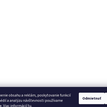
enie obsahu a reklám, poskytovanie funkcií
Odmietnuť
édií a analýzu návštevnosti používame
e. Viac informácií
tu
.