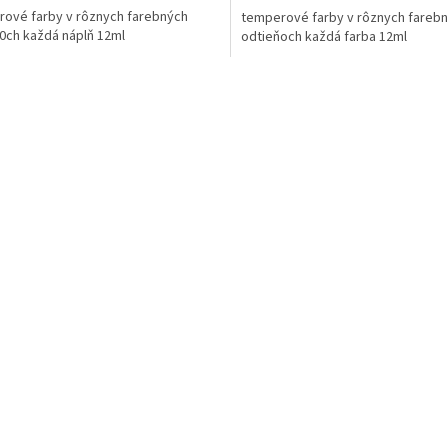
ové farby v rôznych farebných
temperové farby v rôznych fareb
0ch každá náplň 12ml
odtieňoch každá farba 12ml
O
v
l
á
d
a
c
i
e
p
r
v
k
y
v
ý
p
i
s
u