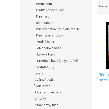
R
Permanent
a
Najlac
CD/DVD popisovače
d
e
Flipchart
V
n
Biele tabule
ý
i
Príslušenstvo pre biele tabule
p
e
Priemysel a hobby
i
p
Vodná báza
s
r
p
Alkoholová báza
o
r
d
Laková báza
o
u
Kriedová báza (zmývateľné)
d
k
ostatné(UV)
u
t
Linery
Temp
k
o
sada 
Zvýrazňovače
t
v
o
Škola a deti
v
Atramentové perá
Zmizíky
Atramenty, tuše