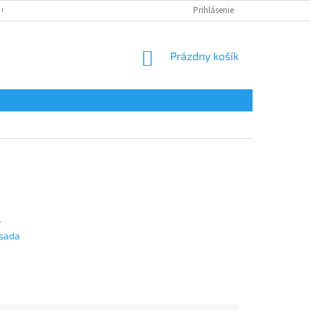
 OSOBNÝCH ÚDAJOV
Prihlásenie
NÁKUPNÝ
Prázdny košík
KOŠÍK
y
 sada