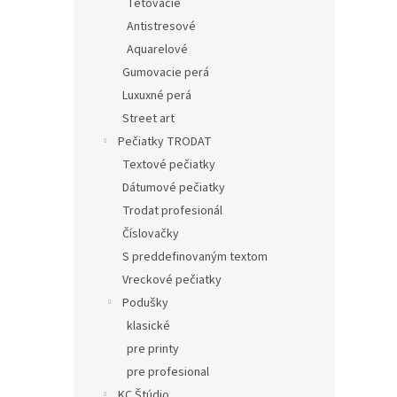
Tetovacie
Antistresové
Aquarelové
Gumovacie perá
Luxuxné perá
Street art
Pečiatky TRODAT
Textové pečiatky
Dátumové pečiatky
Trodat profesionál
Číslovačky
S preddefinovaným textom
Vreckové pečiatky
Podušky
klasické
pre printy
pre profesional
KC Štúdio