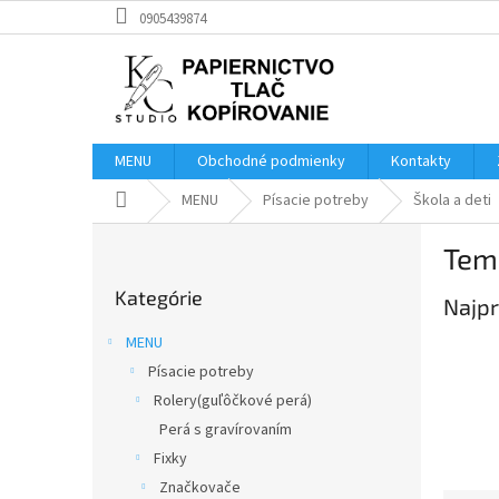
Prejsť
0905439874
na
obsah
MENU
Obchodné podmienky
Kontakty
Domov
MENU
Písacie potreby
Škola a deti
B
Tem
o
Preskočiť
č
Kategórie
kategórie
Najpr
n
ý
MENU
p
Písacie potreby
a
Rolery(guľôčkové perá)
n
e
Perá s gravírovaním
l
Fixky
Značkovače