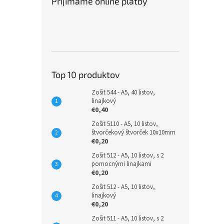
Prijímame online platby
Top 10 produktov
Zošit 544 - A5, 40 listov,
linajkový
€0,40
Zošit 5110 - A5, 10 listov,
štvorčekový štvorček 10x10mm
€0,20
Zošit 512 - A5, 10 listov, s 2
pomocnými linajkami
€0,20
Zošit 512 - A5, 10 listov,
linajkový
€0,20
Zošit 511 - A5, 10 listov, s 2