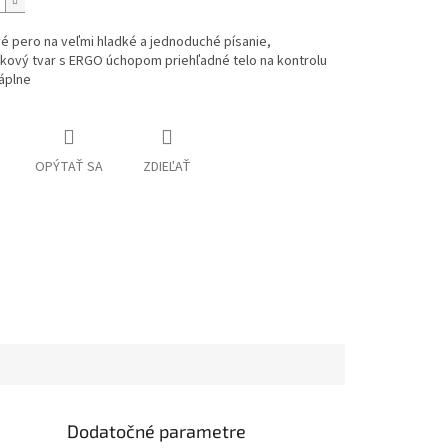
é pero na veľmi hladké a jednoduché písanie,
íkový tvar s ERGO úchopom priehľadné telo na kontrolu
áplne
OPÝTAŤ SA
ZDIEĽAŤ
Dodatočné parametre