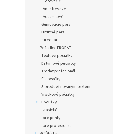
Tetovacie
Antistresové
Aquarelové
Gumovacie perá
Luxuxné perá
Street art
Pečiatky TRODAT
Textové pečiatky
Dátumové pečiatky
Trodat profesionál
Číslovačky
S preddefinovaným textom
Vreckové pečiatky
Podušky
klasické
pre printy
pre profesional
KC Štúdio