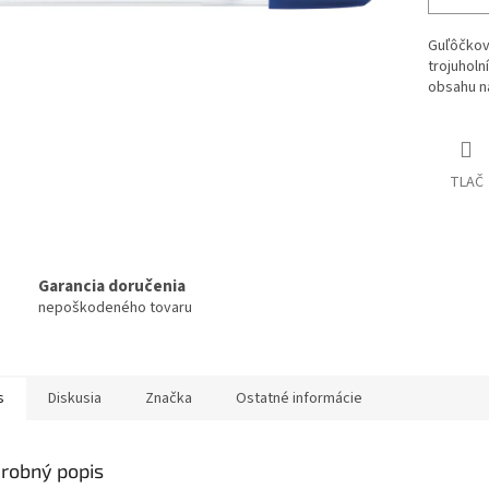
Guľôčkov
trojuholn
obsahu n
TLAČ
Garancia doručenia
nepoškodeného tovaru
s
Diskusia
Značka
Ostatné informácie
robný popis