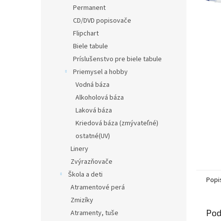
Permanent
CD/DVD popisovače
Flipchart
Biele tabule
Príslušenstvo pre biele tabule
Priemysel a hobby
Vodná báza
Alkoholová báza
Laková báza
Kriedová báza (zmývateľné)
ostatné(UV)
Linery
Zvýrazňovače
Škola a deti
Popi
Atramentové perá
Zmizíky
Pod
Atramenty, tuše