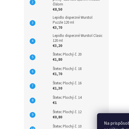
číslom
€8,50
Lepidlo disperzné Wurstol
Puzzle 120 ml
€3,70
Lepidlo disperzné Wurstol Clasic
120 ml
€3,20
Štetec Plochý č. 20
€1,80
Štetec Plochý č. 18
€1,70
Štetec Plochý č. 16
€1,30
Štetec Plochý č. 14
€1
Štetec Plochý č. 12
€0,80
Na prispôsob
Štetec Plochý č. 10