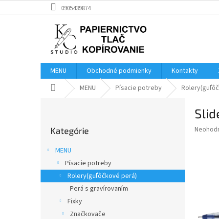
Prejsť
0905439874
na
obsah
MENU
Obchodné podmienky
Kontakty
Domov
MENU
Písacie potreby
Rolery(guľô
B
Slid
o
Preskočiť
č
Priemer
Neohod
Kategórie
kategórie
n
hodnote
ý
produkt
MENU
p
je
Písacie potreby
0,0
a
z
Rolery(guľôčkové perá)
n
5
e
Perá s gravírovaním
hviezdič
l
Fixky
Značkovače