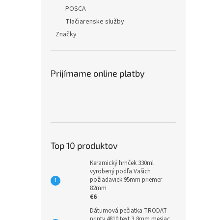
POSCA
Tlačiarenske služby
Značky
Prijímame online platby
Top 10 produktov
Keramický hrnček 330ml
vyrobený podľa Vašich
požiadaviek 95mm priemer
82mm
€6
Dátumová pečiatka TRODAT
printy 4810 text 3,8mm mesiac