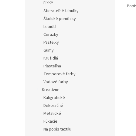
FIXKY
Popi
Stierateľné tabuľky
Školské pomôcky
Lepidlá
Ceruzky
Pastelky
Gumy
Kružidlá
Plastelína
Temperové farby
Vodové farby
Kreatívne
Kaligrafické
Dekoračné
Metalické
Fúkacie
Na popis textilu