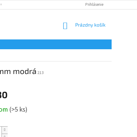
 OSOBNÝCH ÚDAJOV
Prihlásenie
NÁKUPNÝ
Prázdny košík
KOŠÍK
,3mm modrá
213
30
ová
dom
(>5 ks)