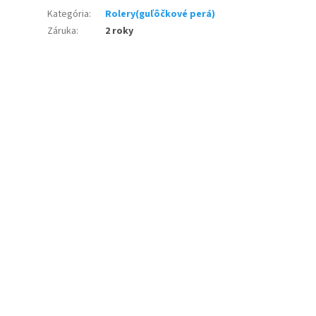
Kategória
:
Rolery(guľôčkové perá)
Záruka
:
2 roky