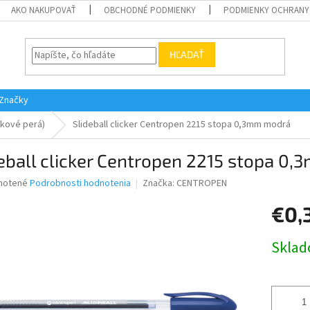
AKO NAKUPOVAŤ
OBCHODNÉ PODMIENKY
PODMIENKY OCHRANY
HĽADAŤ
Značky
čkové perá)
Slideball clicker Centropen 2215 stopa 0,3mm modrá
eball clicker Centropen 2215 stopa 0
né
notené
Podrobnosti hodnotenia
Značka:
CENTROPEN
nie
€0,
u
Jednotk
Skla
cena:
iek.