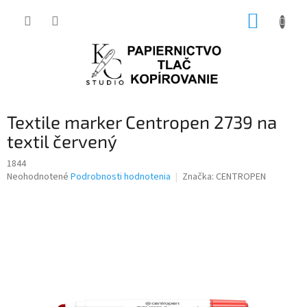
Prejsť
NÁKUP
na
obsah
KOŠÍK
Textile marker Centropen 2739 na
textil červený
1844
Priemerné
Neohodnotené
Podrobnosti hodnotenia
Značka:
CENTROPEN
hodnotenie
produktu
je
0,0
z
5
hviezdičiek.