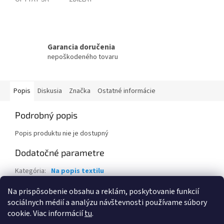
Garancia doručenia
nepoškodeného tovaru
Popis
Diskusia
Značka
Ostatné informácie
Podrobný popis
Popis produktu nie je dostupný
Dodatočné parametre
Kategória
:
Na popis textilu
Záruka
:
2 roky
Na prispôsobenie obsahu a reklám, poskytovanie funkcií
sociálnych médií a analýzu návštevnosti používame súbory
Z
cookie. Viac informácií
tu
.
á