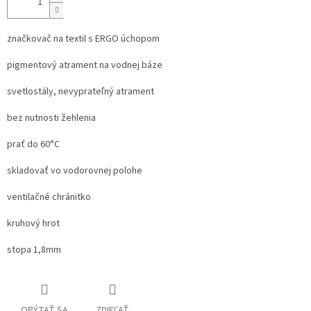
značkovač na textil s ERGO úchopom
pigmentový atrament na vodnej báze
svetlostály, nevyprateľný atrament
bez nutnosti žehlenia
prať do 60°C
skladovať vo vodorovnej polohe
ventilačné chránitko
kruhový hrot
stopa 1,8mm
OPÝTAŤ SA
ZDIEĽAŤ