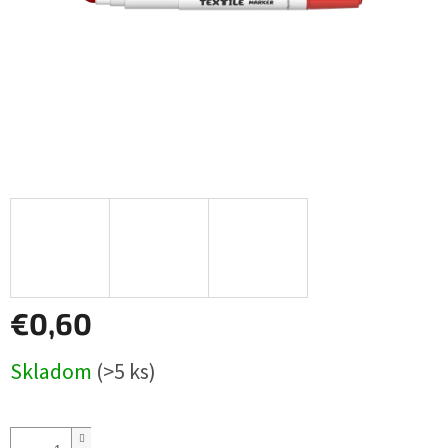
€0,60
Jednotková
Skladom
(>5 ks)
cena: