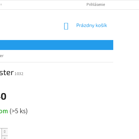
 OSOBNÝCH ÚDAJOV
Prihlásenie
NÁKUPNÝ
Prázdny košík
KOŠÍK
er
ster
1032
40
ová
dom
(>5 ks)