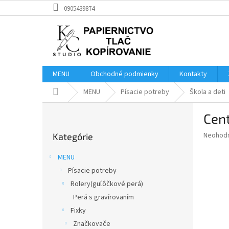
Prejsť
0905439874
na
obsah
MENU
Obchodné podmienky
Kontakty
Domov
MENU
Písacie potreby
Škola a deti
B
Cen
o
Preskočiť
č
Priemer
Neohod
Kategórie
kategórie
n
hodnote
ý
produkt
MENU
p
je
Písacie potreby
0,0
a
z
Rolery(guľôčkové perá)
n
5
e
Perá s gravírovaním
hviezdič
l
Fixky
Značkovače