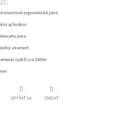
atramentové ergonomické pero
kov aj ľavákov
plniaceho pera
ateľný atrament
ramentu vydrží cca 3000m
,3mm
OPÝTAŤ SA
ZDIEĽAŤ