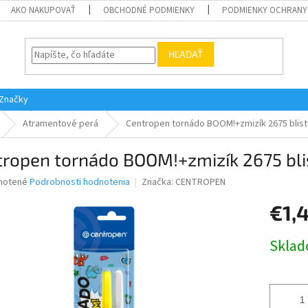
AKO NAKUPOVAŤ
OBCHODNÉ PODMIENKY
PODMIENKY OCHRANY
HĽADAŤ
Značky
Atramentové perá
Centropen tornádo BOOM!+zmizík 2675 blist
tropen tornádo BOOM!+zmizík 2675 bli
né
notené
Podrobnosti hodnotenia
Značka:
CENTROPEN
nie
€1,
u
Jednotk
Skla
cena:
iek.