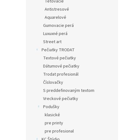
Tetovacie
Antistresové
Aquarelové
Gumovacie perá
Luxuxné perá
Street art
Pečiatky TRODAT
Textové pečiatky
Dátumové pečiatky
Trodat profesionál
Číslovačky
S preddefinovaným textom
Vreckové pečiatky
Podušky
klasické
pre printy
pre profesional
KC Štúdio