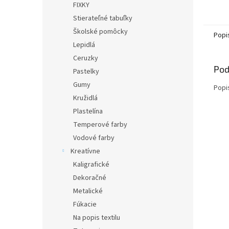
FIXKY
Stierateľné tabuľky
Školské pomôcky
Popi
Lepidlá
Ceruzky
Pod
Pastelky
Gumy
Popi
Kružidlá
Plastelína
Temperové farby
Vodové farby
Kreatívne
Kaligrafické
Dekoračné
Metalické
Fúkacie
Na popis textilu