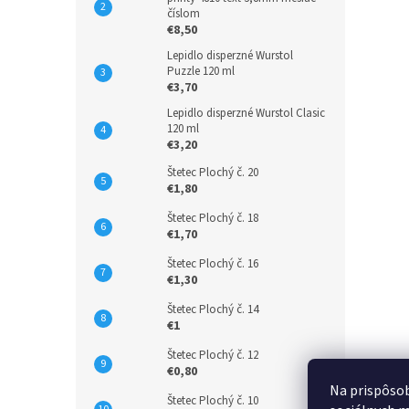
číslom
€8,50
Lepidlo disperzné Wurstol
Puzzle 120 ml
€3,70
Lepidlo disperzné Wurstol Clasic
120 ml
€3,20
Štetec Plochý č. 20
€1,80
Štetec Plochý č. 18
€1,70
Štetec Plochý č. 16
€1,30
Štetec Plochý č. 14
€1
Štetec Plochý č. 12
€0,80
Na prispôsob
Štetec Plochý č. 10