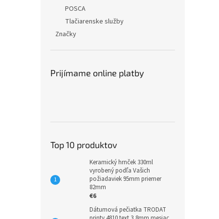
POSCA
Tlačiarenske služby
Značky
Prijímame online platby
Top 10 produktov
Keramický hrnček 330ml
vyrobený podľa Vašich
požiadaviek 95mm priemer
82mm
€6
Dátumová pečiatka TRODAT
printy 4810 text 3,8mm mesiac