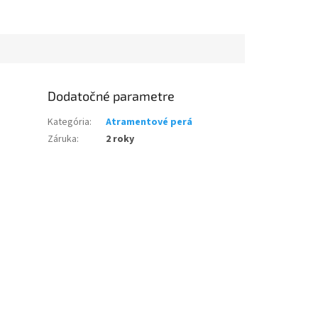
Dodatočné parametre
Kategória
:
Atramentové perá
Záruka
:
2 roky