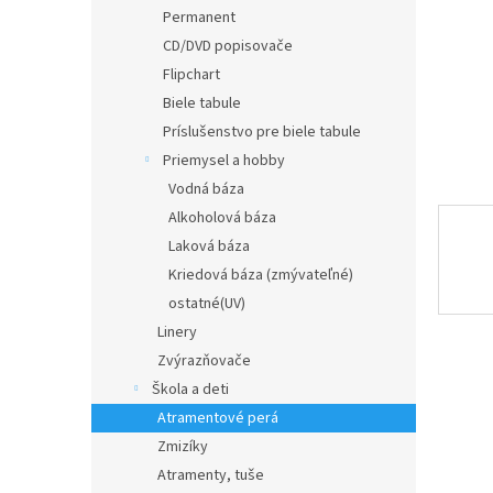
Permanent
CD/DVD popisovače
Flipchart
Biele tabule
Príslušenstvo pre biele tabule
Priemysel a hobby
Vodná báza
Alkoholová báza
Laková báza
Kriedová báza (zmývateľné)
ostatné(UV)
Linery
Zvýrazňovače
Škola a deti
Atramentové perá
Zmizíky
Atramenty, tuše