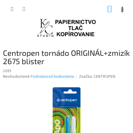
Prejsť
NÁKUP
na
obsah
KOŠÍK
Centropen tornádo ORIGINÁL+zmizík
2675 blister
1035
Priemerné
Neohodnotené
Podrobnosti hodnotenia
Značka:
CENTROPEN
hodnotenie
produktu
je
0,0
z
5
hviezdičiek.