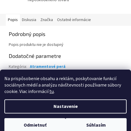
Popis
Diskusia
Značka
Ostatné informácie
Podrobný popis
Popis produktu nie je dostupný
Dodatočné parametre
Kategória
:
Atramentové perá
Záruka
:
2 roky
Na prispôsobenie obsahu a reklám, poskytovanie funkcií
sociálnych médií a analýzu návštevnosti používame súbory
Z
cookie. Viac informácií
tu
.
á
Vytvoril Shoptet
p
Nastavenie
ä
t
Copyright 2026
Eva Krajčoviechová - KC Štúdio
. Všetky práva
i
Odmietnuť
Súhlasím
vyhradené.
Upraviť nastavenie cookies
e