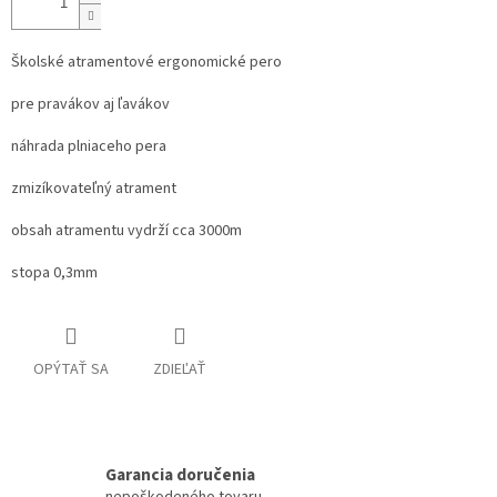
Školské atramentové ergonomické pero
pre pravákov aj ľavákov
náhrada plniaceho pera
zmizíkovateľný atrament
obsah atramentu vydrží cca 3000m
stopa 0,3mm
OPÝTAŤ SA
ZDIEĽAŤ
Garancia doručenia
nepoškodeného tovaru