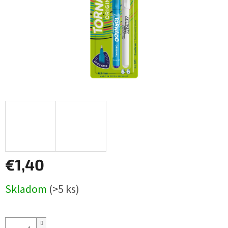
€1,40
Jednotková
Skladom
(>5 ks)
cena: