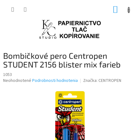
Prejsť
NÁKUP
na
obsah
KOŠÍK
Bombičkové pero Centropen
STUDENT 2156 blister mix farieb
1053
Priemerné
Neohodnotené
Podrobnosti hodnotenia
Značka:
CENTROPEN
hodnotenie
produktu
je
0,0
z
5
hviezdičiek.