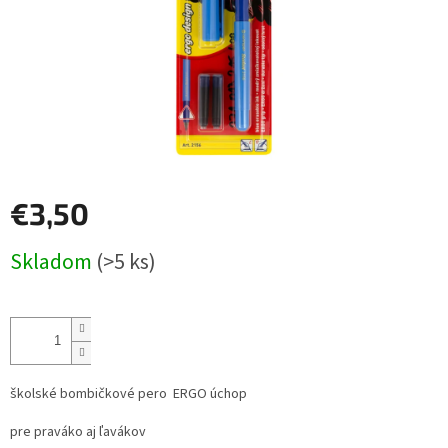
€3,50
Jednotková
Skladom
(>5 ks)
cena:
školské bombičkové pero ERGO úchop
pre praváko aj ľavákov