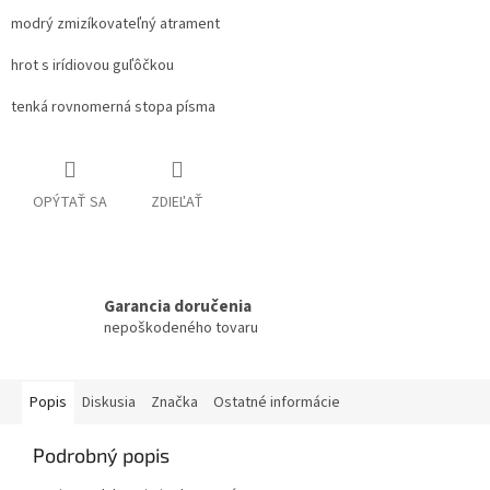
modrý zmizíkovateľný atrament
hrot s irídiovou guľôčkou
tenká rovnomerná stopa písma
OPÝTAŤ SA
ZDIEĽAŤ
Garancia doručenia
nepoškodeného tovaru
Popis
Diskusia
Značka
Ostatné informácie
Podrobný popis