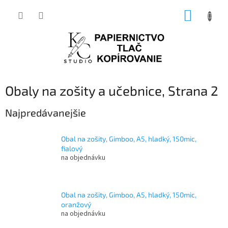
Prejsť
NÁKUP
na
obsah
KOŠÍK
Obaly na zošity a učebnice
, Strana 2
Najpredávanejšie
Obal na zošity, Gimboo, A5, hladký, 150mic,
fialový
na objednávku
Obal na zošity, Gimboo, A5, hladký, 150mic,
oranžový
na objednávku