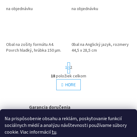
na objednávku
na objednávku
Obal na zošity formátu A4.
0bal na Anglický jazyk, rozmery
Povrch hladký, hrúbka 150 µm.
44,5 x 28,5 cm
S
1
2
t
r
18
položiek celkom
O
á
v
HORE
n
l
k
á
o
v
d
a
Garancia doručenia
a
n
c
nepoškodeného tovaru
i
Na prispôsobenie obsahu a reklám, poskytovanie funkcií
i
e
e
sociálnych médií a analýzu návštevnosti používame súbory
Z
p
cookie. Viac informácií
tu
.
r