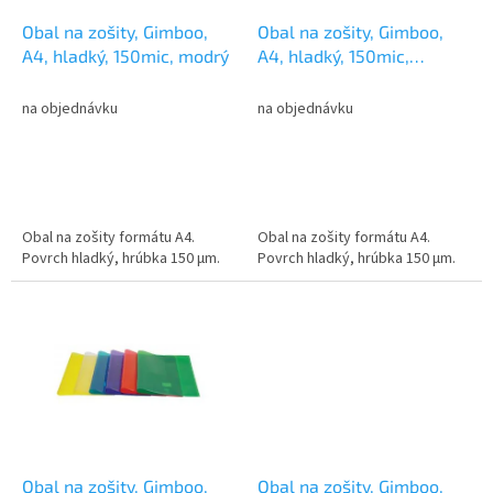
o
o
d
Obal na zošity, Gimboo,
Obal na zošity, Gimboo,
v
u
A4, hladký, 150mic, modrý
A4, hladký, 150mic,
k
oranžový
t
na objednávku
na objednávku
o
v
Obal na zošity formátu A4.
Obal na zošity formátu A4.
Povrch hladký, hrúbka 150 µm.
Povrch hladký, hrúbka 150 µm.
Obal na zošity, Gimboo,
Obal na zošity, Gimboo,