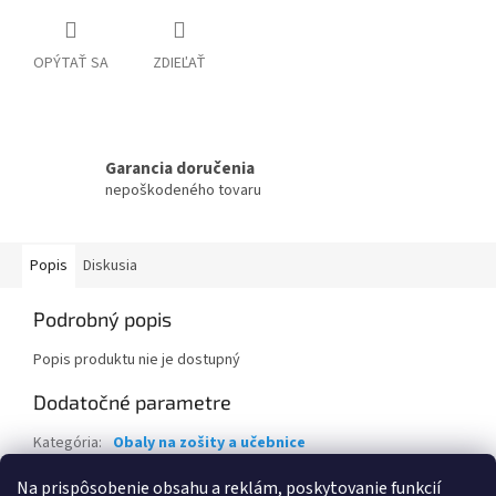
OPÝTAŤ SA
ZDIEĽAŤ
Garancia doručenia
nepoškodeného tovaru
Popis
Diskusia
Podrobný popis
Popis produktu nie je dostupný
Dodatočné parametre
Kategória
:
Obaly na zošity a učebnice
Záruka
:
2 roky
Na prispôsobenie obsahu a reklám, poskytovanie funkcií