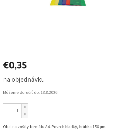
€0,35
Jednotková
na objednávku
cena:
Môžeme doručiť do:
13.8.2026
Obal na zošity formátu A4. Povrch hladký, hrúbka 150 µm.