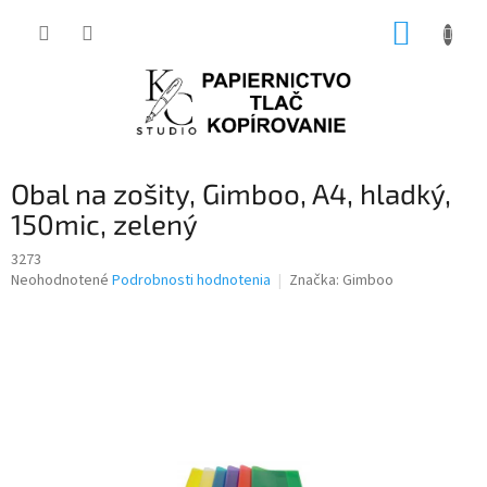
Prejsť
NÁKUP
na
obsah
KOŠÍK
Obal na zošity, Gimboo, A4, hladký,
150mic, zelený
3273
Priemerné
Neohodnotené
Podrobnosti hodnotenia
Značka:
Gimboo
hodnotenie
produktu
je
0,0
z
5
hviezdičiek.