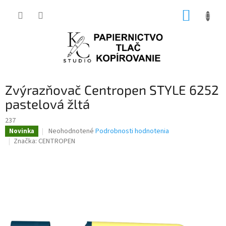
Prejsť
NÁKUP
na
obsah
KOŠÍK
Zvýrazňovač Centropen STYLE 6252
pastelová žltá
237
Priemerné
Neohodnotené
Podrobnosti hodnotenia
Novinka
hodnotenie
Značka:
CENTROPEN
produktu
je
0,0
z
5
hviezdičiek.