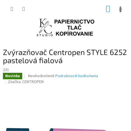
Prejsť
NÁKUP
na
obsah
KOŠÍK
Zvýrazňovač Centropen STYLE 6252
pastelová fialová
231
Priemerné
Neohodnotené
Podrobnosti hodnotenia
Novinka
hodnotenie
Značka:
CENTROPEN
produktu
je
0,0
z
5
hviezdičiek.