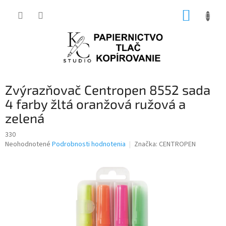
Prejsť
NÁKUP
na
obsah
KOŠÍK
Zvýrazňovač Centropen 8552 sada
4 farby žltá oranžová ružová a
zelená
330
Priemerné
Neohodnotené
Podrobnosti hodnotenia
Značka:
CENTROPEN
hodnotenie
produktu
je
0,0
z
5
hviezdičiek.