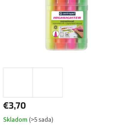
€3,70
Jednotková
Skladom
(>5 sada)
cena: