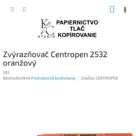
Prejsť
NÁKUP
na
obsah
KOŠÍK
Zvýrazňovač Centropen 2532
oranžový
381
Priemerné
Neohodnotené
Podrobnosti hodnotenia
Značka:
CENTROPEN
hodnotenie
produktu
je
0,0
z
5
hviezdičiek.