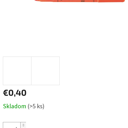
€0,40
Jednotková
Skladom
(>5 ks)
cena: