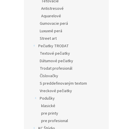
Tetovacie
Antistresové
Aquarelové
Gumovacie perá
Luxuxné perá
Street art
Pečiatky TRODAT
Textové pečiatky
Dátumové pečiatky
Trodat profesionál
Číslovačky
S preddefinovaným textom
Vreckové pečiatky
Podušky
klasické
pre printy
pre profesional
KC Štúdio