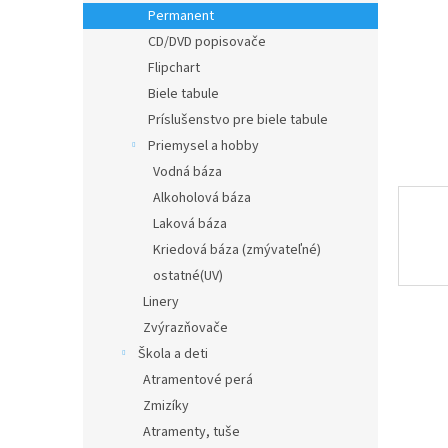
Permanent
CD/DVD popisovače
Flipchart
Biele tabule
Príslušenstvo pre biele tabule
Priemysel a hobby
Vodná báza
Alkoholová báza
Laková báza
Kriedová báza (zmývateľné)
ostatné(UV)
Linery
Zvýrazňovače
Škola a deti
Atramentové perá
Zmizíky
Atramenty, tuše