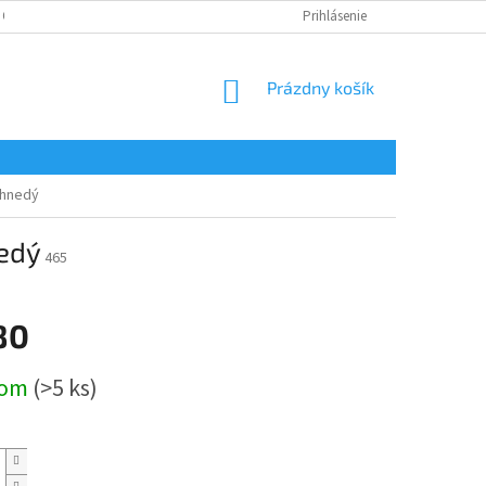
 OSOBNÝCH ÚDAJOV
Prihlásenie
NÁKUPNÝ
Prázdny košík
KOŠÍK
 hnedý
edý
465
80
ová
dom
(>5 ks)