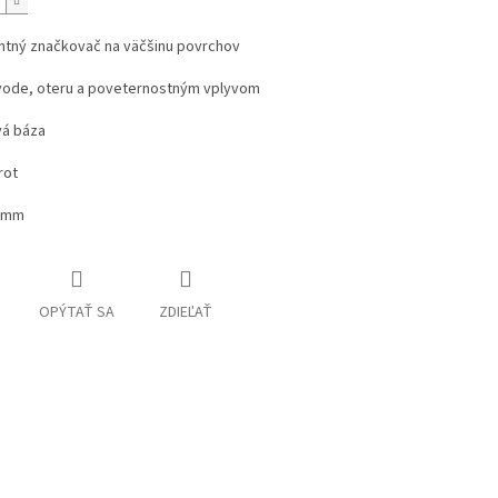
tný značkovač na väčšinu povrchov
vode, oteru a poveternostným vplyvom
vá báza
rot
,5mm
OPÝTAŤ SA
ZDIEĽAŤ