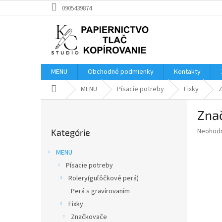
Prejsť
0905439874
na
obsah
MENU
Obchodné podmienky
Kontakty
Domov
MENU
Písacie potreby
Fixky
B
Zna
o
Preskočiť
č
Priemer
Neohod
Kategórie
kategórie
n
hodnote
ý
produkt
MENU
p
je
Písacie potreby
0,0
a
z
Rolery(guľôčkové perá)
n
5
e
Perá s gravírovaním
hviezdič
l
Fixky
Značkovače