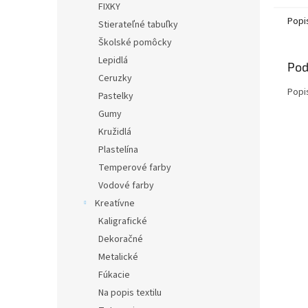
FIXKY
Popi
Stierateľné tabuľky
Školské pomôcky
Lepidlá
Pod
Ceruzky
Popi
Pastelky
Gumy
Kružidlá
Plastelína
Temperové farby
Vodové farby
Kreatívne
Kaligrafické
Dekoračné
Metalické
Fúkacie
Na popis textilu