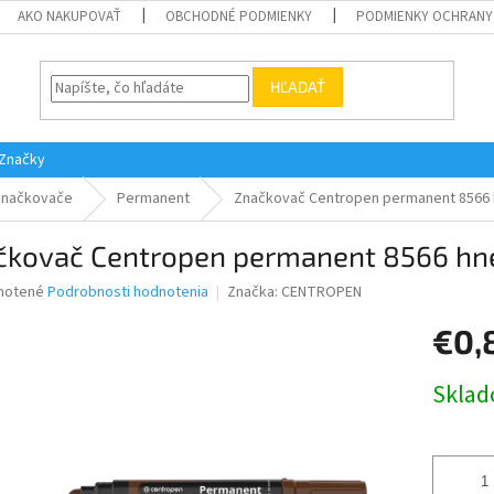
AKO NAKUPOVAŤ
OBCHODNÉ PODMIENKY
PODMIENKY OCHRANY
HĽADAŤ
Značky
Značkovače
Permanent
Značkovač Centropen permanent 8566
čkovač Centropen permanent 8566 hn
né
notené
Podrobnosti hodnotenia
Značka:
CENTROPEN
nie
€0,
u
Jednotk
Skla
cena:
iek.