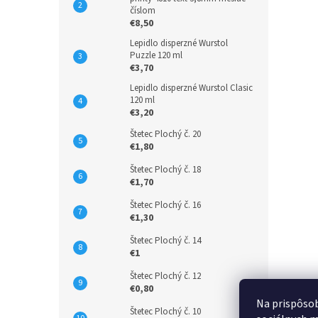
číslom
€8,50
Lepidlo disperzné Wurstol
Puzzle 120 ml
€3,70
Lepidlo disperzné Wurstol Clasic
120 ml
€3,20
Štetec Plochý č. 20
€1,80
Štetec Plochý č. 18
€1,70
Štetec Plochý č. 16
€1,30
Štetec Plochý č. 14
€1
Štetec Plochý č. 12
€0,80
Na prispôsob
Štetec Plochý č. 10