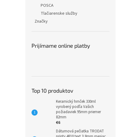
POSCA
Tlačiarenske služby
Značky
Prijímame online platby
Top 10 produktov
Keramický hrnček 330ml
vyrobený podľa Vašich
požiadaviek 95mm priemer
82mm
€6
Dátumová pečiatka TRODAT
printy 4810 text 3,8mm mesiac