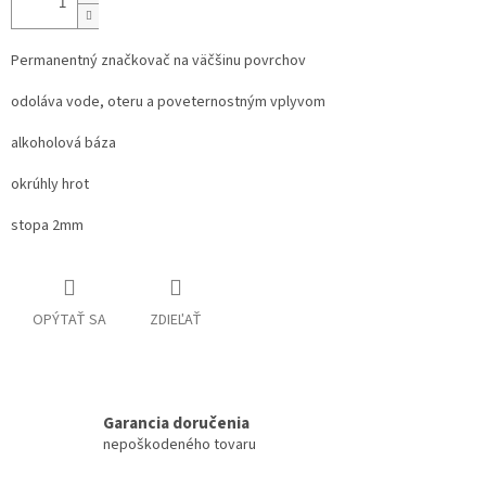
Permanentný značkovač na väčšinu povrchov
odoláva vode, oteru a poveternostným vplyvom
alkoholová báza
okrúhly hrot
stopa 2mm
OPÝTAŤ SA
ZDIEĽAŤ
Garancia doručenia
nepoškodeného tovaru