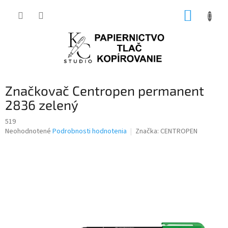
Prejsť
NÁKUP
na
obsah
KOŠÍK
Značkovač Centropen permanent
2836 zelený
519
Priemerné
Neohodnotené
Podrobnosti hodnotenia
Značka:
CENTROPEN
hodnotenie
produktu
je
0,0
z
5
hviezdičiek.