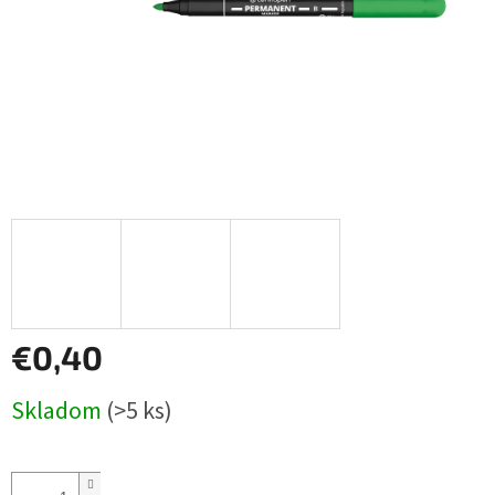
€0,40
Jednotková
Skladom
(>5 ks)
cena: