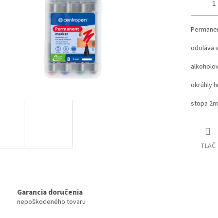
Permanen
odoláva 
alkoholo
okrúhly h
stopa 2
TLAČ
Garancia doručenia
nepoškodeného tovaru