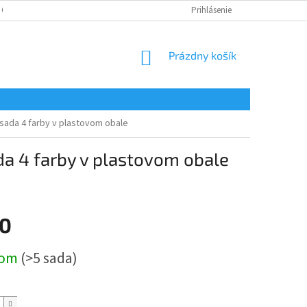
 OSOBNÝCH ÚDAJOV
Prihlásenie
NÁKUPNÝ
Prázdny košík
KOŠÍK
ada 4 farby v plastovom obale
a 4 farby v plastovom obale
70
ová
dom
(>5 sada)