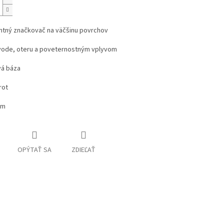
tný značkovač na väčšinu povrchov
vode, oteru a poveternostným vplyvom
vá báza
rot
mm
OPÝTAŤ SA
ZDIEĽAŤ