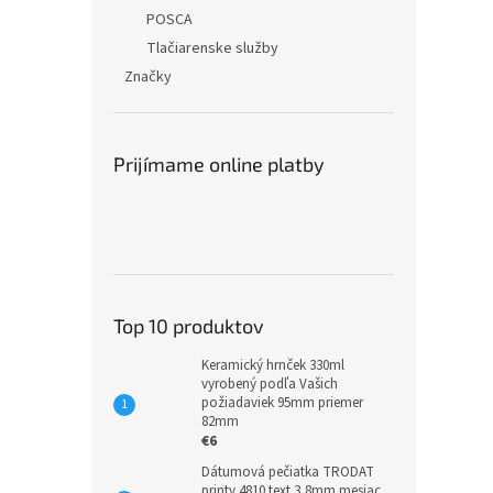
POSCA
Tlačiarenske služby
Značky
Prijímame online platby
Top 10 produktov
Keramický hrnček 330ml
vyrobený podľa Vašich
požiadaviek 95mm priemer
82mm
€6
Dátumová pečiatka TRODAT
printy 4810 text 3,8mm mesiac