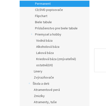
Permanent
CD/DVD popisovače
Flipchart
Biele tabule
Príslušenstvo pre biele tabule
Priemysel a hobby
Vodná báza
Alkoholová báza
Laková báza
Kriedová báza (zmývateľné)
ostatné(UV)
Linery
Zvýrazňovače
Škola a deti
Atramentové perá
Zmizíky
Atramenty, tuše