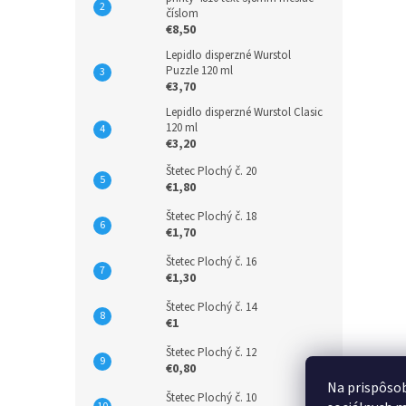
číslom
€8,50
Lepidlo disperzné Wurstol
Puzzle 120 ml
€3,70
Lepidlo disperzné Wurstol Clasic
120 ml
€3,20
Štetec Plochý č. 20
€1,80
Štetec Plochý č. 18
€1,70
Štetec Plochý č. 16
€1,30
Štetec Plochý č. 14
€1
Štetec Plochý č. 12
€0,80
Na prispôsob
Štetec Plochý č. 10