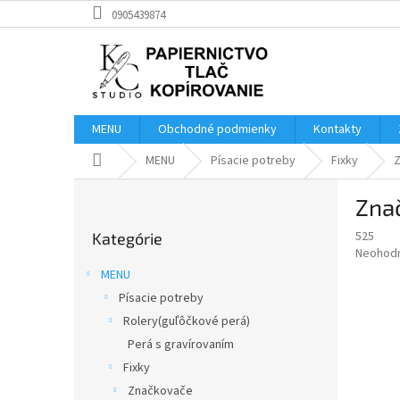
Prejsť
0905439874
na
obsah
MENU
Obchodné podmienky
Kontakty
Domov
MENU
Písacie potreby
Fixky
B
Zna
o
Preskočiť
č
525
Kategórie
kategórie
n
Priemer
Neohod
ý
hodnote
MENU
p
produkt
Písacie potreby
je
a
0,0
Rolery(guľôčkové perá)
n
z
e
Perá s gravírovaním
5
l
Fixky
hviezdič
Značkovače