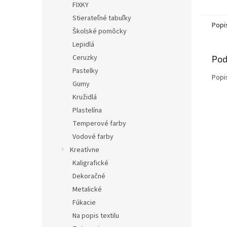
FIXKY
Stierateľné tabuľky
Popi
Školské pomôcky
Lepidlá
Ceruzky
Pod
Pastelky
Popi
Gumy
Kružidlá
Plastelína
Temperové farby
Vodové farby
Kreatívne
Kaligrafické
Dekoračné
Metalické
Fúkacie
Na popis textilu