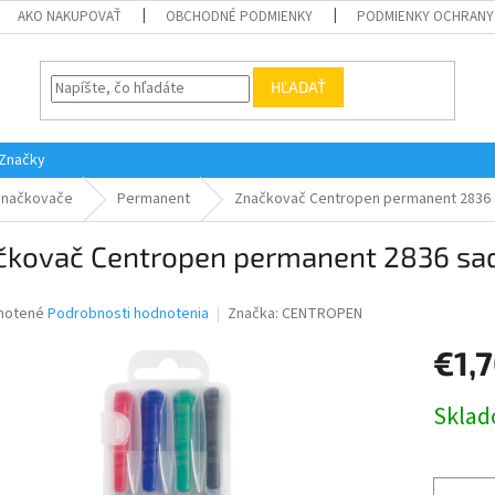
AKO NAKUPOVAŤ
OBCHODNÉ PODMIENKY
PODMIENKY OCHRANY
HĽADAŤ
Značky
Značkovače
Permanent
Značkovač Centropen permanent 2836 s
čkovač Centropen permanent 2836 sad
né
notené
Podrobnosti hodnotenia
Značka:
CENTROPEN
nie
€1,
u
Jednotk
Skla
cena:
iek.