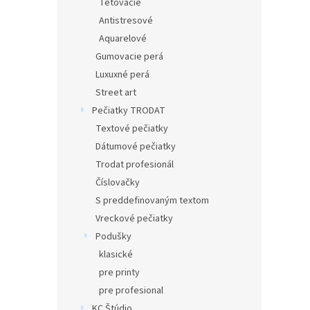
Tetovacie
Antistresové
Aquarelové
Gumovacie perá
Luxuxné perá
Street art
Pečiatky TRODAT
Textové pečiatky
Dátumové pečiatky
Trodat profesionál
Číslovačky
S preddefinovaným textom
Vreckové pečiatky
Podušky
klasické
pre printy
pre profesional
KC Štúdio