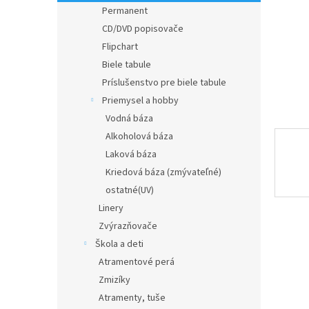
Permanent
CD/DVD popisovače
Flipchart
Biele tabule
Príslušenstvo pre biele tabule
Priemysel a hobby
Vodná báza
Alkoholová báza
Laková báza
Kriedová báza (zmývateľné)
ostatné(UV)
Linery
Zvýrazňovače
Škola a deti
Atramentové perá
Zmizíky
Atramenty, tuše