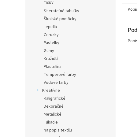
FIXKY
Popi
Stierateľné tabuľky
Školské pomôcky
Lepidlá
Pod
Ceruzky
Popi
Pastelky
Gumy
Kružidlá
Plastelína
Temperové farby
Vodové farby
Kreatívne
Kaligrafické
Dekoračné
Metalické
Fúkacie
Na popis textilu