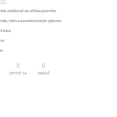
tný značkovač na väčšinu povrchov
vode, oteru a poveternostným vplyvom
vá báza
rot
mm
OPÝTAŤ SA
ZDIEĽAŤ