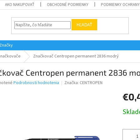
AKO NAKUPOVAŤ
OBCHODNÉ PODMIENKY
PODMIENKY OCHRANY
HĽADAŤ
Značky
Značkovače
Značkovač Centropen permanent 2836 modrý
čkovač Centropen permanent 2836 m
né
notené
Podrobnosti hodnotenia
Značka:
CENTROPEN
nie
€0,
u
Jednotk
Skla
cena:
iek.