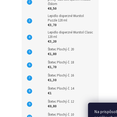
číslom
€8,50
Lepidlo disperzné Wurstol
Puzzle 120 ml
€3,70
Lepidlo disperzné Wurstol Clasic
120 ml
€3,20
Štetec Plochý č. 20
€1,80
Štetec Plochý č. 18
€1,70
Štetec Plochý č. 16
€1,30
Štetec Plochý č. 14
€1
Štetec Plochý č. 12
€0,80
Na prispôsob
Štetec Plochý č. 10