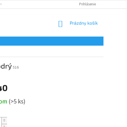
 OSOBNÝCH ÚDAJOV
Prihlásenie
NÁKUPNÝ
Prázdny košík
KOŠÍK
odrý
516
40
ová
dom
(>5 ks)