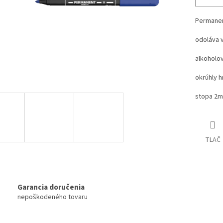
Permanen
odoláva 
alkoholo
okrúhly h
stopa 2
TLAČ
Garancia doručenia
nepoškodeného tovaru