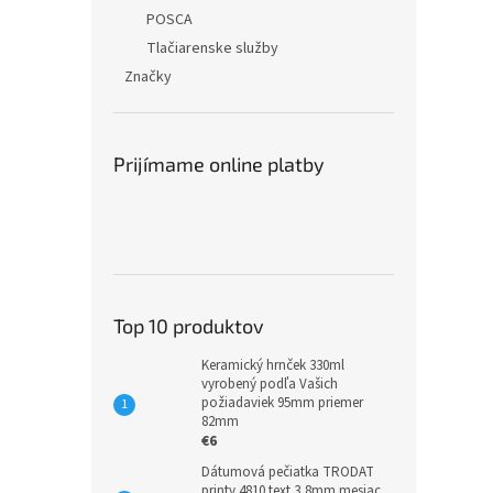
POSCA
Tlačiarenske služby
Značky
Prijímame online platby
Top 10 produktov
Keramický hrnček 330ml
vyrobený podľa Vašich
požiadaviek 95mm priemer
82mm
€6
Dátumová pečiatka TRODAT
printy 4810 text 3,8mm mesiac