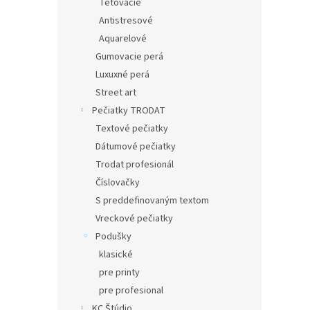
Tetovacie
Antistresové
Aquarelové
Gumovacie perá
Luxuxné perá
Street art
Pečiatky TRODAT
Textové pečiatky
Dátumové pečiatky
Trodat profesionál
Číslovačky
S preddefinovaným textom
Vreckové pečiatky
Podušky
klasické
pre printy
pre profesional
KC Štúdio