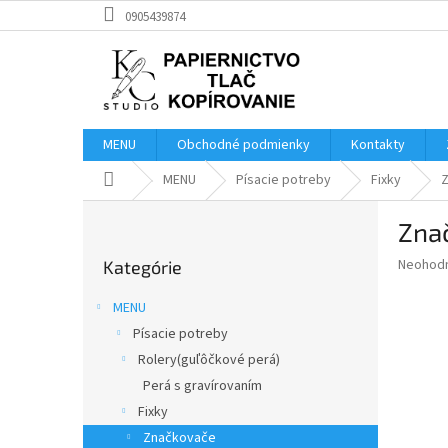
Prejsť
0905439874
na
obsah
MENU
Obchodné podmienky
Kontakty
Domov
MENU
Písacie potreby
Fixky
B
Zna
o
Preskočiť
č
Priemer
Neohod
Kategórie
kategórie
n
hodnote
ý
produkt
MENU
p
je
Písacie potreby
0,0
a
z
Rolery(guľôčkové perá)
n
5
e
Perá s gravírovaním
hviezdič
l
Fixky
Značkovače