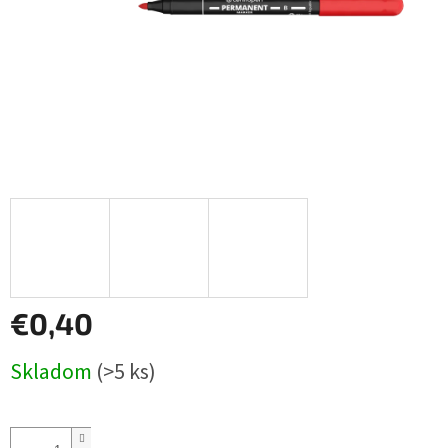
€0,40
Jednotková
Skladom
(>5 ks)
cena: