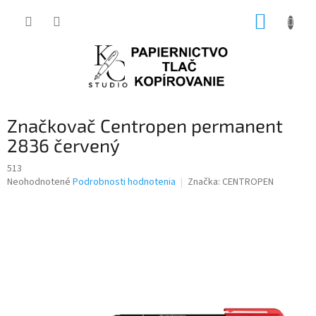
Prejsť
NÁKUP
na
obsah
KOŠÍK
Značkovač Centropen permanent
2836 červený
513
Priemerné
Neohodnotené
Podrobnosti hodnotenia
Značka:
CENTROPEN
hodnotenie
produktu
je
0,0
z
5
hviezdičiek.