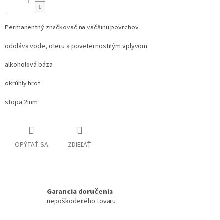
Permanentný značkovač na väčšinu povrchov
odoláva vode, oteru a poveternostným vplyvom
alkoholová báza
okrúhly hrot
stopa 2mm
OPÝTAŤ SA
ZDIEĽAŤ
Garancia doručenia
nepoškodeného tovaru