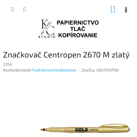
Prejsť
NÁKUP
na
obsah
KOŠÍK
Značkovač Centropen 2670 M zlatý
1354
Priemerné
Neohodnotené
Podrobnosti hodnotenia
Značka:
CENTROPEN
hodnotenie
produktu
je
0,0
z
5
hviezdičiek.