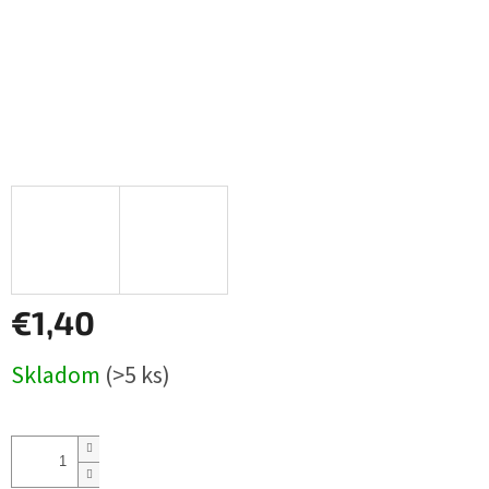
€1,40
Jednotková
Skladom
(>5 ks)
cena: