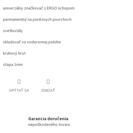
univerzálny značkovač s ERGO úchopom
permanentný na poréznych povrchoch
svetlostály
skladovať vo vodorovnej polohe
kruhový hrot
stopa 1mm
OPÝTAŤ SA
ZDIEĽAŤ
Garancia doručenia
nepoškodeného tovaru