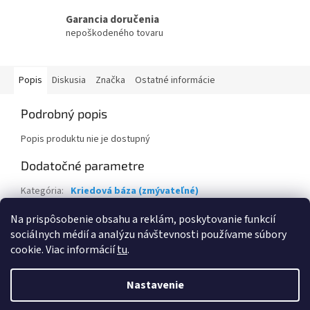
Garancia doručenia
nepoškodeného tovaru
Popis
Diskusia
Značka
Ostatné informácie
Podrobný popis
Popis produktu nie je dostupný
Dodatočné parametre
Kategória
:
Kriedová báza (zmývateľné)
Záruka
:
2 roky
Na prispôsobenie obsahu a reklám, poskytovanie funkcií
sociálnych médií a analýzu návštevnosti používame súbory
Z
cookie. Viac informácií
tu
.
á
Vytvoril Shoptet
p
Nastavenie
ä
t