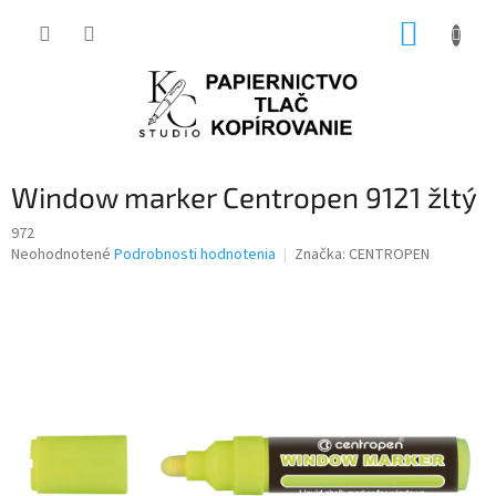
Prejsť
NÁKUP
na
obsah
KOŠÍK
Window marker Centropen 9121 žltý
972
Priemerné
Neohodnotené
Podrobnosti hodnotenia
Značka:
CENTROPEN
hodnotenie
produktu
je
0,0
z
5
hviezdičiek.