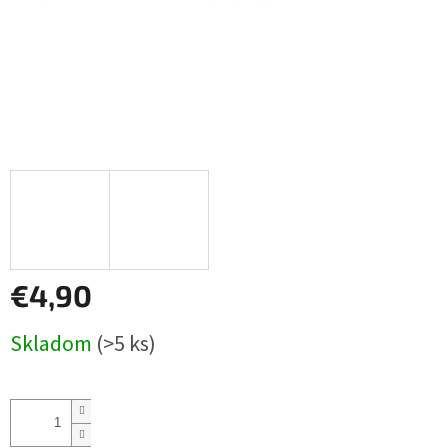
€4,90
Jednotková
Skladom
(>5 ks)
cena: