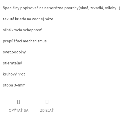
špeciálny popisovač na neporézne povrchy(okná, zrkadlá, výlohy...)
tekutá krieda na vodnej báze
silná krycia schopnosť
prepúšťací mechanizmus
svetloodolný
stierateľný
kruhový hrot
stopa 3-4mm
OPÝTAŤ SA
ZDIEĽAŤ