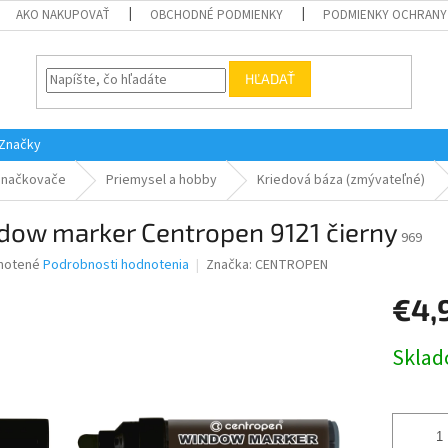
AKO NAKUPOVAŤ
OBCHODNÉ PODMIENKY
PODMIENKY OCHRANY
HĽADAŤ
Značky
Značkovače
Priemysel a hobby
Kriedová báza (zmývateľné)
dow marker Centropen 9121 čierny
969
né
notené
Podrobnosti hodnotenia
Značka:
CENTROPEN
nie
€4,
u
Jednotk
Skla
cena:
iek.