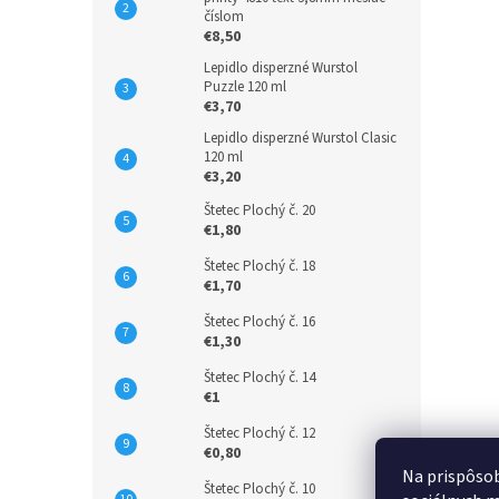
číslom
€8,50
Lepidlo disperzné Wurstol
Puzzle 120 ml
€3,70
Lepidlo disperzné Wurstol Clasic
120 ml
€3,20
Štetec Plochý č. 20
€1,80
Štetec Plochý č. 18
€1,70
Štetec Plochý č. 16
€1,30
Štetec Plochý č. 14
€1
Štetec Plochý č. 12
€0,80
Na prispôsob
Štetec Plochý č. 10