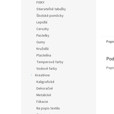
FIXKY
Stierateľné tabuľky
Školské pomôcky
Lepidlá
Ceruzky
Pastelky
Popi
Gumy
Kružidlá
Plastelína
Pod
Temperové farby
Popi
Vodové farby
Kreatívne
Kaligrafické
Dekoračné
Metalické
Fúkacie
Na popis textilu