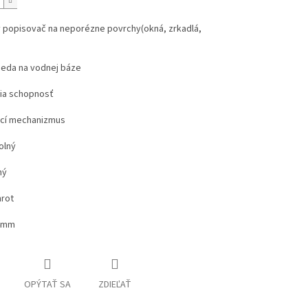
y popisovač na neporézne povrchy(okná, zrkadlá,
ieda na vodnej báze
cia schopnosť
cí mechanizmus
olný
ný
hrot
-4mm
OPÝTAŤ SA
ZDIEĽAŤ