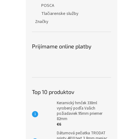
POSCA
Tlačiarenske služby
Značky
Prijímame online platby
Top 10 produktov
Keramický hrnček 330ml
vyrobený podľa Vašich
požiadaviek 95mm priemer
82mm
€6
Dátumová pečiatka TRODAT
printy 4810 text 3,8mm mesiac