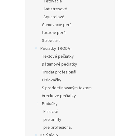
Tetovacie
Antistresové
Aquarelové
Gumovacie perá
Luxuxné perá
Street art
Pečiatky TRODAT
Textové pečiatky
Dátumové pečiatky
Trodat profesionál
Číslovačky
S preddefinovaným textom
Vreckové pečiatky
Podušky
klasické
pre printy
pre profesional
KC Štúdio