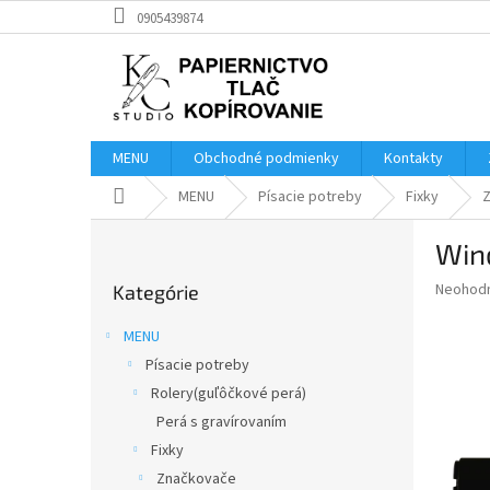
Prejsť
0905439874
na
obsah
MENU
Obchodné podmienky
Kontakty
Domov
MENU
Písacie potreby
Fixky
B
Win
o
Preskočiť
č
Priemer
Neohod
Kategórie
kategórie
n
hodnote
ý
produkt
MENU
p
je
Písacie potreby
0,0
a
z
Rolery(guľôčkové perá)
n
5
e
Perá s gravírovaním
hviezdič
l
Fixky
Značkovače