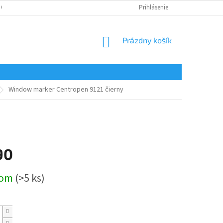
 OSOBNÝCH ÚDAJOV
Prihlásenie
NÁKUPNÝ
Prázdny košík
KOŠÍK
Window marker Centropen 9121 čierny
90
ová
dom
(>5 ks)