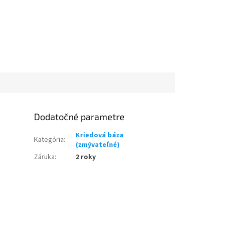
Dodatočné parametre
Kriedová báza
Kategória
:
(zmývateľné)
Záruka
:
2 roky