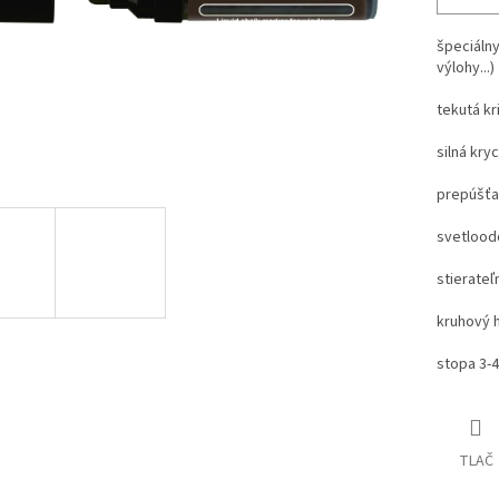
špeciáln
výlohy...)
tekutá kr
silná kry
prepúšťa
svetlood
stierateľ
kruhový 
stopa 3
TLAČ