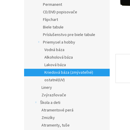
Permanent
CD/DVD popisovače
Flipchart
Biele tabule
Príslušenstvo pre biele tabule
Priemysel a hobby
Vodná báza
Alkoholová báza
Laková báza
Kriedová báza (zmývateľné)
ostatné(UV)
Linery
Zvýrazňovače
Škola a deti
Atramentové perá
Zmizíky
Atramenty, tuše