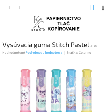
Prejsť
NÁKUP
na
obsah
KOŠÍK
Vysúvacia guma Stitch Pastel
3370
Priemerné
Neohodnotené
Podrobnosti hodnotenia
Značka:
Colorino
hodnotenie
produktu
je
0,0
z
5
hviezdičiek.