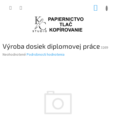
Prejsť
NÁKUP
na
obsah
KOŠÍK
Výroba dosiek diplomovej práce
3269
Priemerné
Neohodnotené
Podrobnosti hodnotenia
hodnotenie
produktu
je
0,0
z
5
hviezdičiek.