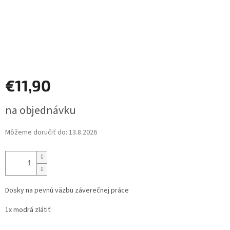
€11,90
Jednotková
na objednávku
cena:
Môžeme doručiť do:
13.8.2026
Dosky na pevnú väzbu záverečnej práce
1x modrá zlátiť