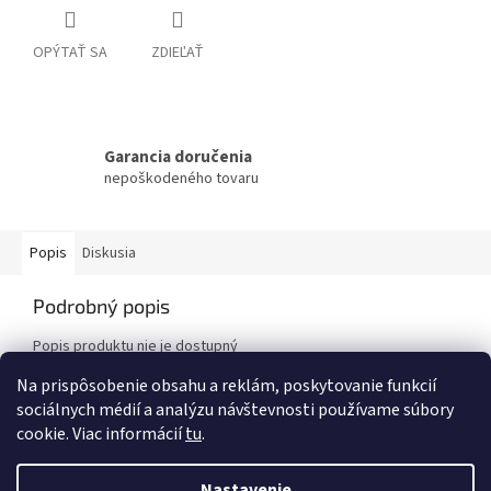
OPÝTAŤ SA
ZDIEĽAŤ
Garancia doručenia
nepoškodeného tovaru
Popis
Diskusia
Podrobný popis
Popis produktu nie je dostupný
Na prispôsobenie obsahu a reklám, poskytovanie funkcií
sociálnych médií a analýzu návštevnosti používame súbory
Z
cookie. Viac informácií
tu
.
á
Vytvoril Shoptet
p
Nastavenie