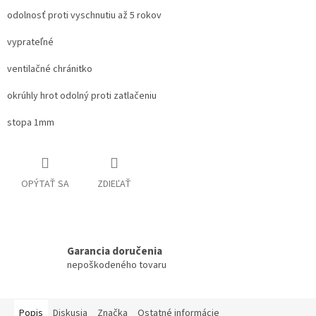
odolnosť proti vyschnutiu až 5 rokov
vyprateľné
ventilačné chránitko
okrúhly hrot odolný proti zatlačeniu
stopa 1mm
OPÝTAŤ SA
ZDIEĽAŤ
Garancia doručenia
nepoškodeného tovaru
Popis
Diskusia
Značka
Ostatné informácie