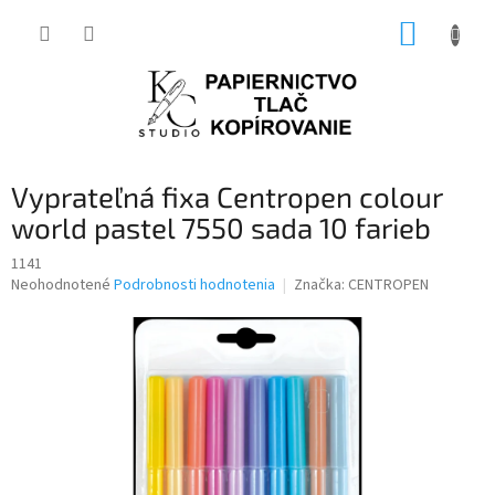
Prejsť
NÁKUP
na
obsah
KOŠÍK
Vyprateľná fixa Centropen colour
world pastel 7550 sada 10 farieb
1141
Priemerné
Neohodnotené
Podrobnosti hodnotenia
Značka:
CENTROPEN
hodnotenie
produktu
je
0,0
z
5
hviezdičiek.