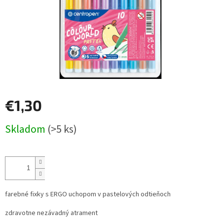
€1,30
Jednotková
Skladom
(>5 ks)
cena:
farebné fixky s ERGO uchopom v pastelových odtieňoch
zdravotne nezávadný atrament