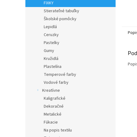
FIXKY
Stierateľné tabuľky
Školské pomôcky
Lepidlá
Popi
Ceruzky
Pastelky
Gumy
Pod
Kružidlá
Popi
Plastelína
Temperové farby
Vodové farby
Kreatívne
Kaligrafické
Dekoračné
Metalické
Fúkacie
Na popis textilu