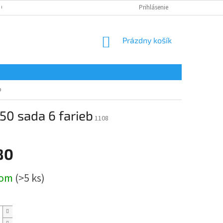
 OSOBNÝCH ÚDAJOV
Prihlásenie
NÁKUPNÝ
Prázdny košík
KOŠÍK
b
50 sada 6 farieb
1108
80
ová
dom
(>5 ks)