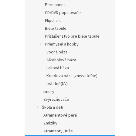
Permanent
CD/DVD popisovače
Flipchart
Biele tabule
Príslušenstvo pre biele tabule
Priemysel a hobby
Vodná báza
Alkoholová báza
Laková báza
Kriedová báza (zmývateľné)
ostatné(UV)
Linery
Zvýrazňovače
Škola a deti
Atramentové perá
Zmizíky
Atramenty, tuše