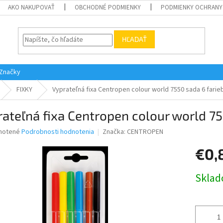
AKO NAKUPOVAŤ
OBCHODNÉ PODMIENKY
PODMIENKY OCHRANY
HĽADAŤ
Značky
FIXKY
Vyprateľná fixa Centropen colour world 7550 sada 6 farie
ateľná fixa Centropen colour world 75
né
notené
Podrobnosti hodnotenia
Značka:
CENTROPEN
nie
€0,
u
Jednotk
Skla
cena:
iek.