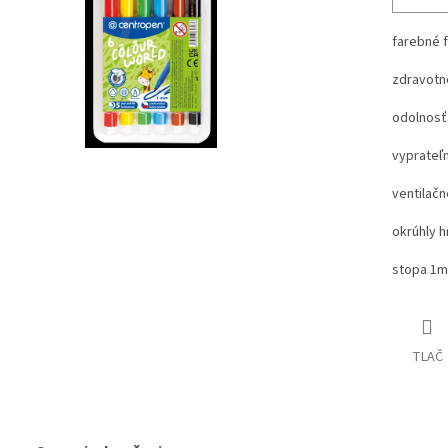
farebné 
zdravotn
odolnosť 
vyprateľ
ventilačn
okrúhly h
stopa 1
TLAČ