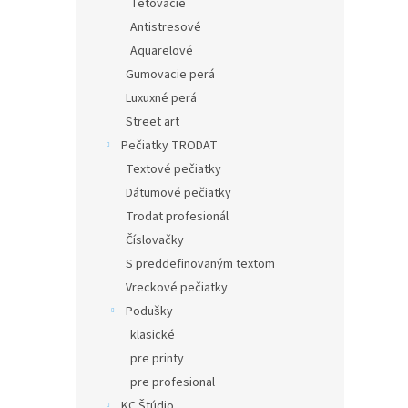
Tetovacie
Antistresové
Aquarelové
Gumovacie perá
Luxuxné perá
Street art
Pečiatky TRODAT
Textové pečiatky
Dátumové pečiatky
Trodat profesionál
Číslovačky
S preddefinovaným textom
Vreckové pečiatky
Podušky
klasické
pre printy
pre profesional
KC Štúdio