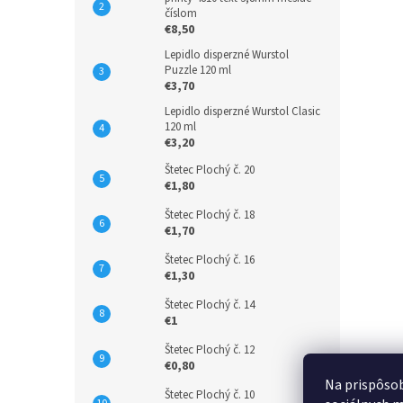
číslom
€8,50
Lepidlo disperzné Wurstol
Puzzle 120 ml
€3,70
Lepidlo disperzné Wurstol Clasic
120 ml
€3,20
Štetec Plochý č. 20
€1,80
Štetec Plochý č. 18
€1,70
Štetec Plochý č. 16
€1,30
Štetec Plochý č. 14
€1
Štetec Plochý č. 12
€0,80
Na prispôsob
Štetec Plochý č. 10