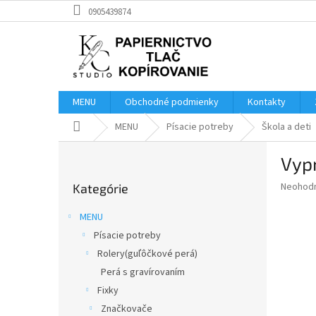
Prejsť
0905439874
na
obsah
MENU
Obchodné podmienky
Kontakty
Domov
MENU
Písacie potreby
Škola a deti
B
Vypr
o
Preskočiť
č
Priemer
Neohod
Kategórie
kategórie
n
hodnote
ý
produkt
MENU
p
je
Písacie potreby
0,0
a
z
Rolery(guľôčkové perá)
n
5
e
Perá s gravírovaním
hviezdič
l
Fixky
Značkovače