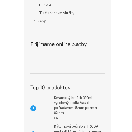
POSCA
Tlačiarenske služby
Značky
Prijímame online platby
Top 10 produktov
Keramický hrnček 330ml
vyrobený podľa Vašich
požiadaviek 95mm priemer
82mm
€6
Dátumová pečiatka TRODAT
printy 4810 text 3,8mm mesiac