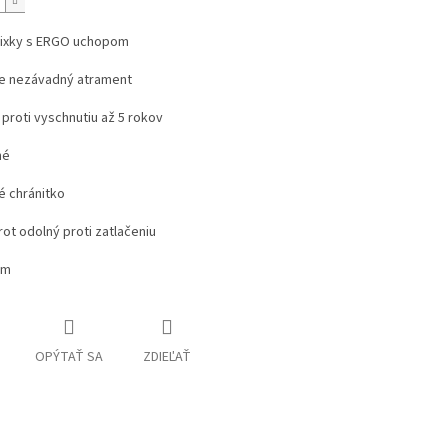
fixky s ERGO uchopom
e nezávadný atrament
proti vyschnutiu až 5 rokov
né
é chránitko
rot odolný proti zatlačeniu
mm
OPÝTAŤ SA
ZDIEĽAŤ