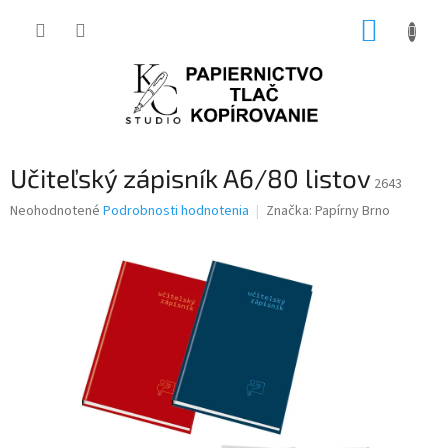
Prejsť
NÁKUP
na
obsah
KOŠÍK
Učiteľský zápisník A6/80 listov
2643
Priemerné
Neohodnotené
Podrobnosti hodnotenia
Značka:
Papírny Brno
hodnotenie
produktu
je
0,0
z
5
hviezdičiek.