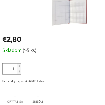
€2,80
Jednotková
Skladom
(>5 ks)
cena:
Učiteľský zápisník A6/80 listov
OPÝTAŤ SA
ZDIEĽAŤ