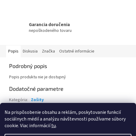
Garancia doručenia
nepoškodeného tovaru
Popis
Diskusia
Značka
Ostatné informácie
Podrobný popis
Popis produktu nie je dostupný
Dodatočné parametre
Kategória
:
Zošity
Záruka
:
2 roky
Na prispôsobenie obsahu a reklám, poskytovanie funkcií
sociálnych médií a analýzu návštevnosti používame súbory
Z
cookie. Viac informácií
tu
.
á