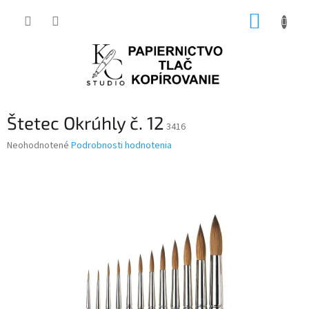
Prejsť
NÁKUP
na
obsah
KOŠÍK
Štetec Okrúhly č. 12
3416
Priemerné
Neohodnotené
Podrobnosti hodnotenia
hodnotenie
produktu
je
0,0
z
5
hviezdičiek.