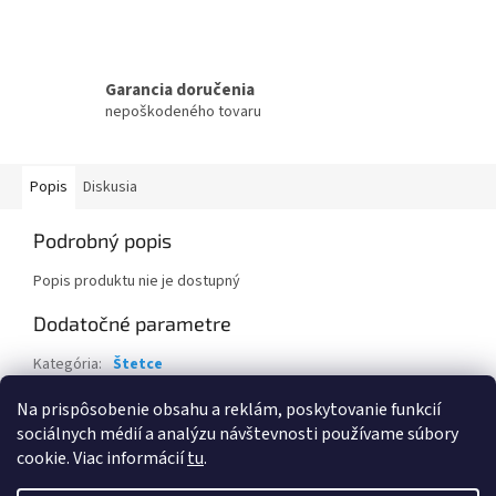
Garancia doručenia
nepoškodeného tovaru
Popis
Diskusia
Podrobný popis
Popis produktu nie je dostupný
Dodatočné parametre
Kategória
:
Štetce
Záruka
:
2 roky
Na prispôsobenie obsahu a reklám, poskytovanie funkcií
sociálnych médií a analýzu návštevnosti používame súbory
Z
cookie. Viac informácií
tu
.
á