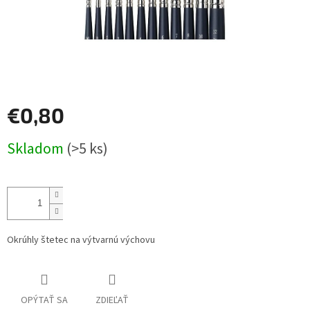
€0,80
Jednotková
Skladom
(>5 ks)
cena:
Okrúhly štetec na výtvarnú výchovu
OPÝTAŤ SA
ZDIEĽAŤ