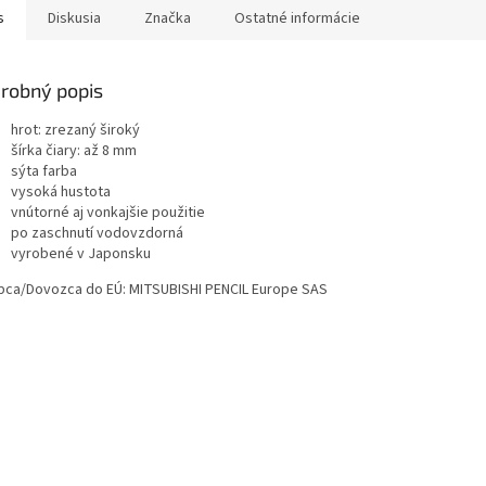
s
Diskusia
Značka
Ostatné informácie
robný popis
hrot: zrezaný široký
šírka čiary: až 8 mm
sýta farba
vysoká hustota
vnútorné aj vonkajšie použitie
po zaschnutí vodovzdorná
vyrobené v Japonsku
bca/Dovozca do EÚ: MITSUBISHI PENCIL Europe SAS