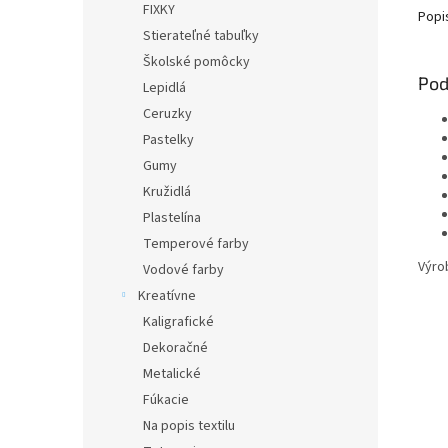
FIXKY
Popi
Stierateľné tabuľky
Školské pomôcky
Pod
Lepidlá
Ceruzky
Pastelky
Gumy
Kružidlá
Plastelína
Temperové farby
Výro
Vodové farby
Kreatívne
Kaligrafické
Dekoračné
Metalické
Fúkacie
Na popis textilu