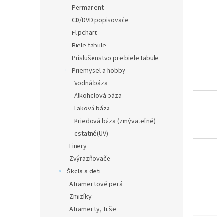
Permanent
CD/DVD popisovače
Flipchart
Biele tabule
Príslušenstvo pre biele tabule
Priemysel a hobby
Vodná báza
Alkoholová báza
Laková báza
Kriedová báza (zmývateľné)
ostatné(UV)
Linery
Zvýrazňovače
Škola a deti
Atramentové perá
Zmizíky
Atramenty, tuše