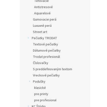
Tetovacie
Antistresové
Aquarelové
Gumovacie perá
Luxuxné perá
Street art
Pečiatky TRODAT
Textové pečiatky
Dátumové pečiatky
Trodat profesionál
Číslovačky
S preddefinovaným textom
Vreckové pečiatky
Podušky
klasické
pre printy
pre profesional
KC Štúdio