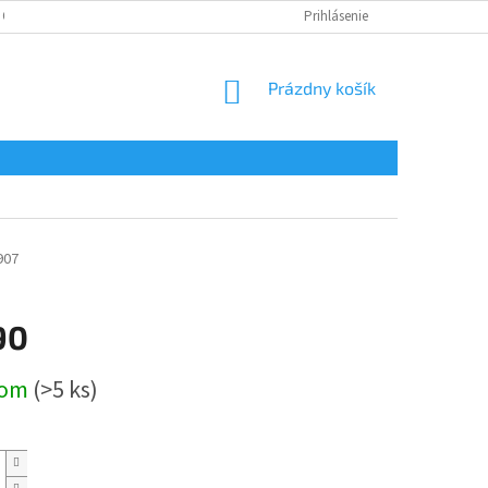
 OSOBNÝCH ÚDAJOV
Prihlásenie
NÁKUPNÝ
Prázdny košík
KOŠÍK
907
90
ová
dom
(>5 ks)