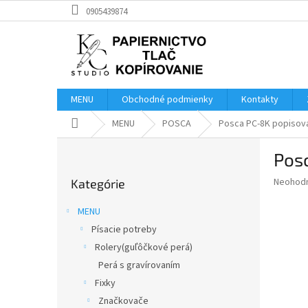
Prejsť
0905439874
na
obsah
MENU
Obchodné podmienky
Kontakty
Domov
MENU
POSCA
Posca PC-8K popisova
B
Pos
o
Preskočiť
č
Priemer
Neohod
Kategórie
kategórie
n
hodnote
ý
produkt
MENU
p
je
Písacie potreby
0,0
a
z
Rolery(guľôčkové perá)
n
5
e
Perá s gravírovaním
hviezdič
l
Fixky
Značkovače