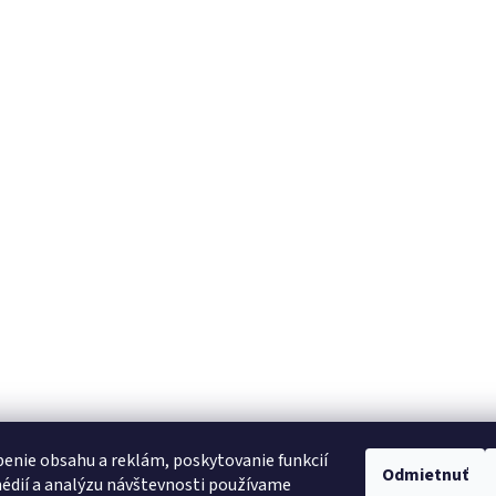
enie obsahu a reklám, poskytovanie funkcií
Odmietnuť
édií a analýzu návštevnosti používame