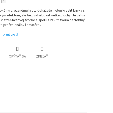
okému zrezanému hrotu dokážete nielen kresliť krivky s
ckým efektom, ale tiež vyfarbovať veľké plochy. Je veľmi
v streetartovej tvorbe a spolu s PC-7M tvoria perfektný
re profesionálov i amatérov
informácie
OPÝTAŤ SA
ZDIEĽAŤ