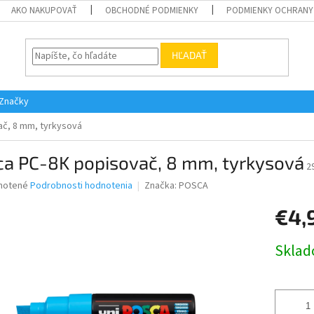
AKO NAKUPOVAŤ
OBCHODNÉ PODMIENKY
PODMIENKY OCHRANY
HĽADAŤ
Značky
č, 8 mm, tyrkysová
ca PC-8K popisovač, 8 mm, tyrkysová
2
né
notené
Podrobnosti hodnotenia
Značka:
POSCA
nie
€4,
u
Jednotk
Skla
cena:
iek.