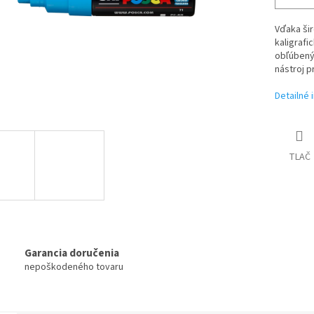
Vďaka šir
kaligrafi
obľúbený 
nástroj p
Detailné 
TLAČ
Garancia doručenia
nepoškodeného tovaru