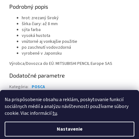
Podrobný popis
hrot: zrezaný široký
šírka čiary: až 8 mm
sýta farba
vysoká hustota
vnútorné aj vonkajšie použitie
po zaschnutí vodovzdorná
vyrobené v Japonsku
Výrobca/Dovozca do EÚ: MITSUBISHI PENCIL Europe SAS
Dodatočné parametre
Kategória
:
POSCA
Záruka
:
2 roky
Na prispôsobenie obsahu a reklám, poskytovanie funkcií
sociálnych médií a analýzu návštevnosti používame súbory
Z
cookie. Viac informácií
tu
.
á
Vytvoril Shoptet
p
Nastavenie
ä