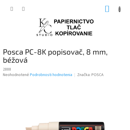
Prejsť
NÁKUP
na
obsah
KOŠÍK
Posca PC-8K popisovač, 8 mm,
béžová
2888
Priemerné
Neohodnotené
Podrobnosti hodnotenia
Značka:
POSCA
hodnotenie
produktu
je
0,0
z
5
hviezdičiek.