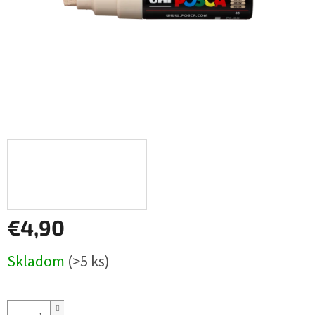
€4,90
Jednotková
Skladom
(>5 ks)
cena: