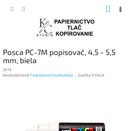
Prejsť
NÁKUP
na
obsah
KOŠÍK
Posca PC-7M popisovač, 4,5 - 5,5
mm, biela
2874
Priemerné
Neohodnotené
Podrobnosti hodnotenia
Značka:
POSCA
hodnotenie
produktu
je
0,0
z
5
hviezdičiek.