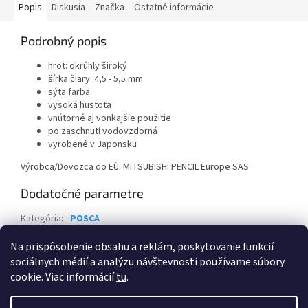
Popis
Diskusia
Značka
Ostatné informácie
Podrobný popis
hrot: okrúhly široký
šírka čiary: 4,5 - 5,5 mm
sýta farba
vysoká hustota
vnútorné aj vonkajšie použitie
po zaschnutí vodovzdorná
vyrobené v Japonsku
Výrobca/Dovozca do EÚ: MITSUBISHI PENCIL Europe SAS
Dodatočné parametre
Kategória
:
POSCA
Záruka
:
2 roky
Na prispôsobenie obsahu a reklám, poskytovanie funkcií
sociálnych médií a analýzu návštevnosti používame súbory
Z
cookie. Viac informácií
tu
.
á
Vytvoril Shoptet
p