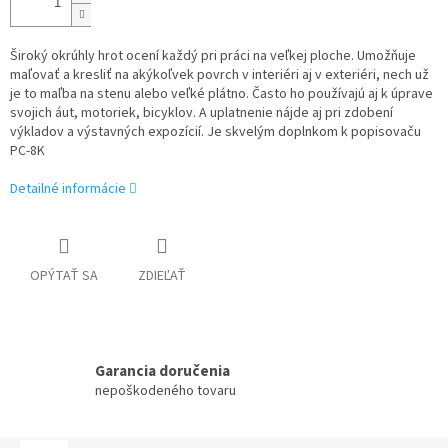
Široký okrúhly hrot ocení každý pri práci na veľkej ploche. Umožňuje
maľovať a kresliť na akýkoľvek povrch v interiéri aj v exteriéri, nech už
je to maľba na stenu alebo veľké plátno. Často ho používajú aj k úprave
svojich áut, motoriek, bicyklov. A uplatnenie nájde aj pri zdobení
výkladov a výstavných expozícií. Je skvelým doplnkom k popisovaču
PC-8K
Detailné informácie
OPÝTAŤ SA
ZDIEĽAŤ
Garancia doručenia
nepoškodeného tovaru