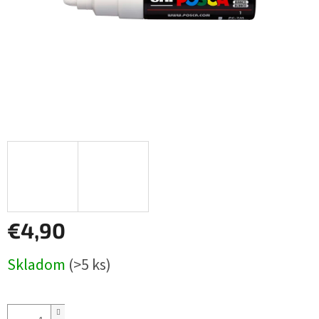
€4,90
Jednotková
Skladom
(>5 ks)
cena: