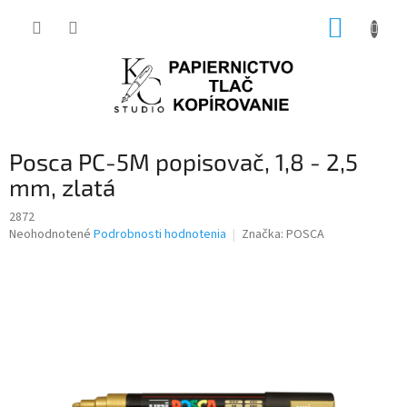
Prejsť
NÁKUP
na
obsah
KOŠÍK
Posca PC-5M popisovač, 1,8 - 2,5
mm, zlatá
2872
Priemerné
Neohodnotené
Podrobnosti hodnotenia
Značka:
POSCA
hodnotenie
produktu
je
0,0
z
5
hviezdičiek.