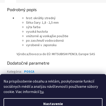
Podrobný popis
hrot: okrúhly stredný
šírka čiary: 1,8 - 2,5 mm
sýta farba
vysoká hustota
vnútorné aj vonkajšie použitie
po zaschnutí vodovzdorná
vyrobené v Japonsku
Výrobca/Dovozca do EÚ: MITSUBISHI PENCIL Europe SAS
Dodatočné parametre
Kategória
:
POSCA
Záruka
:
2 roky
Na prispôsobenie obsahu a reklám, poskytovanie funkcií
sociálnych médií a analýzu návštevnosti používame súbory
Z
cookie. Viac informácií
tu
.
á
Vytvoril Shoptet
p
Nastavenie