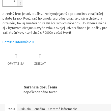
Stredný hrot je univerzálny. Poskytuje jasnú a presnú líniu v najširšej
palete farieb. Používajú ho umelci a profesionáli, ako sú architekti a
dizajnéri, tak aj amatéri pri realizácii svojich nápadov. Uplatnenie nájde
aj v bytovom dizajne. Navyše vďaka svojej univerzálnosti je ideálny pre
začiatočníkov, ktorí chcú s POSCA začať tvoriť
Detailné informácie
OPÝTAŤ SA
ZDIEĽAŤ
Garancia doručenia
nepoškodeného tovaru
Popis
Diskusia
Značka
Ostatné informácie