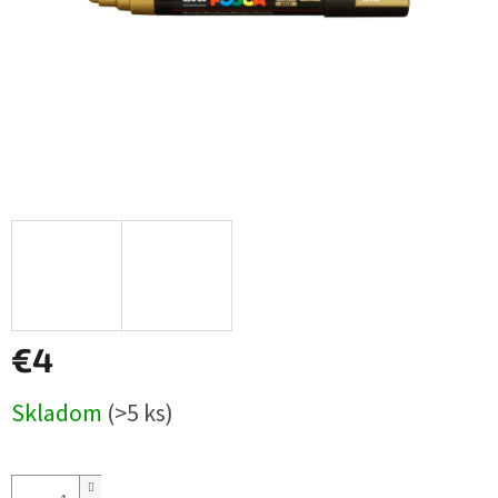
€4
Jednotková
Skladom
(>5 ks)
cena: