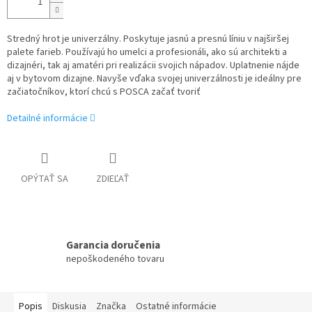
Stredný hrot je univerzálny. Poskytuje jasnú a presnú líniu v najširšej
palete farieb. Používajú ho umelci a profesionáli, ako sú architekti a
dizajnéri, tak aj amatéri pri realizácii svojich nápadov. Uplatnenie nájde
aj v bytovom dizajne. Navyše vďaka svojej univerzálnosti je ideálny pre
začiatočníkov, ktorí chcú s POSCA začať tvoriť
Detailné informácie
OPÝTAŤ SA
ZDIEĽAŤ
Garancia doručenia
nepoškodeného tovaru
Popis
Diskusia
Značka
Ostatné informácie