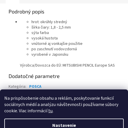
Podrobný popis
hrot: okrúhly stredný
šírka čiary: 1,8 - 2,5 mm
sýta farba
vysoká hustota
vnútorné aj vonkajšie použitie
po zaschnutí vodovzdorná
vyrobené v Japonsku
Výrobca/Dovozca do EÚ: MITSUBISHI PENCIL Europe SAS
Dodatočné parametre
Kategória
:
POSCA
Záruka
:
2 roky
Na prispôsobenie obsahu a reklám, poskytovanie funkcií
sociálnych médií a analýzu návštevnosti používame súbory
Z
cookie. Viac informácií
tu
.
á
Vytvoril Shoptet
p
Nastavenie