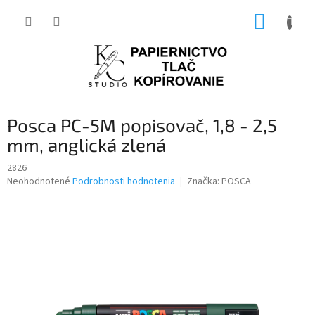
Prejsť
NÁKUP
na
obsah
KOŠÍK
Posca PC-5M popisovač, 1,8 - 2,5
mm, anglická zlená
2826
Priemerné
Neohodnotené
Podrobnosti hodnotenia
Značka:
POSCA
hodnotenie
produktu
je
0,0
z
5
hviezdičiek.