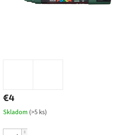
€4
Jednotková
Skladom
(>5 ks)
cena: