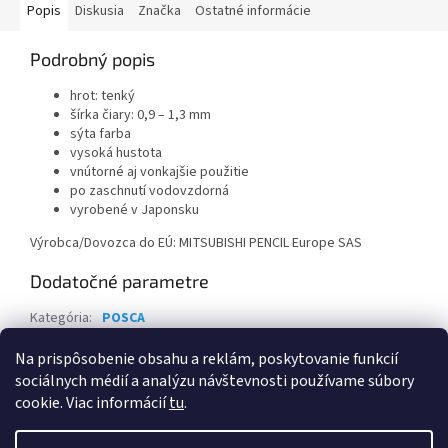
Popis
Diskusia
Značka
Ostatné informácie
Podrobný popis
hrot: tenký
šírka čiary: 0,9 – 1,3 mm
sýta farba
vysoká hustota
vnútorné aj vonkajšie použitie
po zaschnutí vodovzdorná
vyrobené v Japonsku
Výrobca/Dovozca do EÚ: MITSUBISHI PENCIL Europe SAS
Dodatočné parametre
Kategória
:
POSCA
Záruka
:
2 roky
Na prispôsobenie obsahu a reklám, poskytovanie funkcií
sociálnych médií a analýzu návštevnosti používame súbory
Z
cookie. Viac informácií
tu
.
á
Vytvoril Shoptet
p