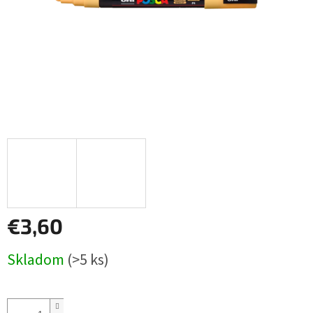
€3,60
Jednotková
Skladom
(>5 ks)
cena: