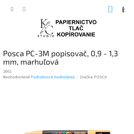
Prejsť
NÁKUP
na
obsah
KOŠÍK
Posca PC-3M popisovač, 0,9 - 1,3
mm, marhuľová
2802
Priemerné
Neohodnotené
Podrobnosti hodnotenia
Značka:
POSCA
hodnotenie
produktu
je
0,0
z
5
hviezdičiek.