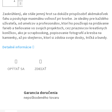
Zaokrúhlený, ale stále jemný hrot sa dokáže prispôsobiť akémukoľvek
ťahu a poskytuje maximálnu voľnosť pri tvorbe. Je ideálny pre každého
užívateľa, od umelcov a profesionálov, ktorí ho používajú na pridávanie
farieb a tieňovanie vo svojich projektoch, cez priaznivcov kreatívnych
koníčkov, ako je scrapbooking, popisovanie fotografií a kresba na
kamienky, až po skejterov, ktorí si zdobia svoje dosky, tričká a bundy.
Detailné informácie
OPÝTAŤ SA
ZDIEĽAŤ
Garancia doručenia
nepoškodeného tovaru