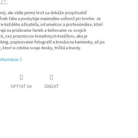
ný, ale stále jemný hrot sa dokáže prispôsobiť
vek ťahu a poskytuje maximálnu voľnosť pri tvorbe. Je
re každého užívateľa, od umelcov a profesionálov, ktorí
ajú na pridávanie farieb a tieňovanie vo svojich
h, cez priaznivcov kreatívnych koníčkov, ako je
ing, popisovanie fotografií a kresba na kamienky, až po
, ktorí si zdobia svoje dosky, tričká a bundy.
informácie
OPÝTAŤ SA
ZDIEĽAŤ