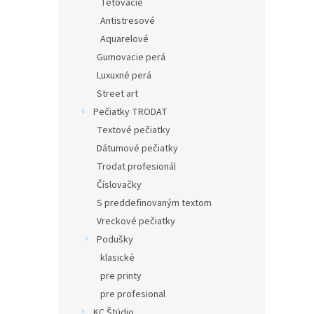
Tetovacie
Antistresové
Aquarelové
Gumovacie perá
Luxuxné perá
Street art
Pečiatky TRODAT
Textové pečiatky
Dátumové pečiatky
Trodat profesionál
Číslovačky
S preddefinovaným textom
Vreckové pečiatky
Podušky
klasické
pre printy
pre profesional
KC Štúdio