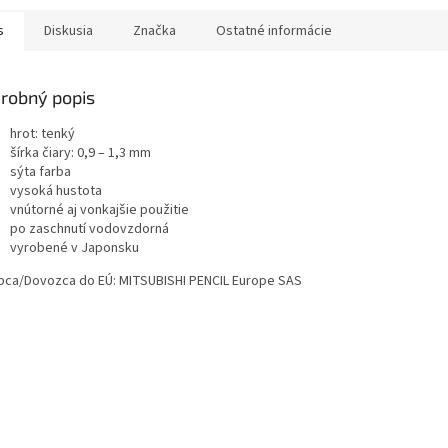
s
Diskusia
Značka
Ostatné informácie
robný popis
hrot: tenký
šírka čiary: 0,9 – 1,3 mm
sýta farba
vysoká hustota
vnútorné aj vonkajšie použitie
po zaschnutí vodovzdorná
vyrobené v Japonsku
bca/Dovozca do EÚ: MITSUBISHI PENCIL Europe SAS