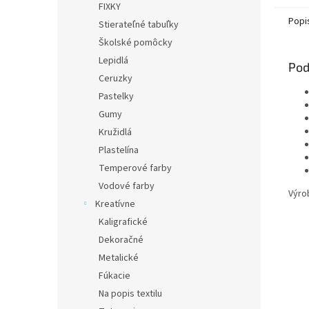
FIXKY
Popi
Stierateľné tabuľky
Školské pomôcky
Lepidlá
Pod
Ceruzky
Pastelky
Gumy
Kružidlá
Plastelína
Temperové farby
Vodové farby
Výro
Kreatívne
Kaligrafické
Dekoračné
Metalické
Fúkacie
Na popis textilu