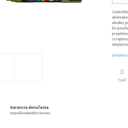
Zaokrúhle
akémukoľ
ideálny p
ho použív
projektoc
scrapbook
skejterov
Detailné 
TLAČ
Garancia doručenia
nepoškodeného tovaru