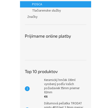
POSCA
Tlačiarenske služby
Značky
Prijímame online platby
Top 10 produktov
Keramický hrnček 330ml
vyrobený podľa Vašich
požiadaviek 95mm priemer
82mm
€6
Dátumová pečiatka TRODAT
printy 4810 text 3,8mm mesiac