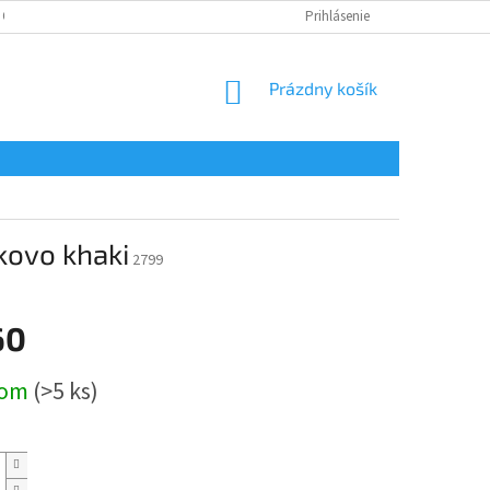
 OSOBNÝCH ÚDAJOV
Prihlásenie
NÁKUPNÝ
Prázdny košík
KOŠÍK
kovo khaki
2799
60
ová
dom
(>5 ks)