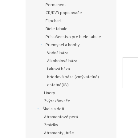
Permanent
CD/DVD popisovače
Flipchart
Biele tabule
Príslušenstvo pre biele tabule
Priemysel a hobby
Vodná báza
Alkoholová báza
Laková báza
Kriedová báza (zmývateľné)
ostatné(UV)
Linery
Zvýrazňovače
Škola a deti
Atramentové perá
Zmizíky
Atramenty, tuše