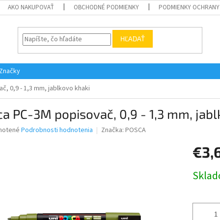
AKO NAKUPOVAŤ
OBCHODNÉ PODMIENKY
PODMIENKY OCHRANY
HĽADAŤ
Značky
, 0,9 - 1,3 mm, jablkovo khaki
a PC-3M popisovač, 0,9 - 1,3 mm, jabl
né
notené
Podrobnosti hodnotenia
Značka:
POSCA
nie
€3,
u
Jednotk
Skla
cena:
iek.