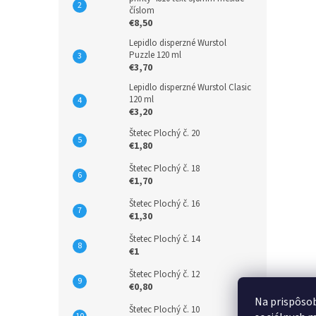
číslom
€8,50
Lepidlo disperzné Wurstol
Puzzle 120 ml
€3,70
Lepidlo disperzné Wurstol Clasic
120 ml
€3,20
Štetec Plochý č. 20
€1,80
Štetec Plochý č. 18
€1,70
Štetec Plochý č. 16
€1,30
Štetec Plochý č. 14
€1
Štetec Plochý č. 12
€0,80
Na prispôsob
Štetec Plochý č. 10