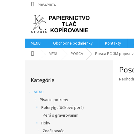
Prejsť
0905439874
na
obsah
MENU
Obchodné podmienky
Kontakty
Domov
MENU
POSCA
Posca PC-3M popisovač
B
Posc
o
Preskočiť
č
Priemer
Neohod
Kategórie
kategórie
n
hodnote
ý
produkt
MENU
p
je
Písacie potreby
0,0
a
z
Rolery(guľôčkové perá)
n
5
e
Perá s gravírovaním
hviezdič
l
Fixky
Značkovače